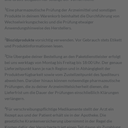
1
Eine pharmazeutische Prüfung der Arzneimittel und sonstigen
Produkte in deinem Warenkorb beinhaltet die Durchführung von
Wechselwirkungschecks und die Prüfung etwaiger
Anwendungshinweise des Herstellers.
2
Biozidprodukte
vorsichtig verwenden. Vor Gebrauch stets Etikett
und Produktinformationen lesen.
3
Die Übergabe deiner Bestellung an den Paketdienstleister erfolgt
bei uns werktags von Montag bis Freitag bis 18:00 Uhr. Der genaue
Lieferzeitpunkt kann je nach Region und in Abhängigkeit der
Produktverfügbarkeit sowie vom Zustellzeitpunkt des Spediteurs
abweichen. Darüber hinaus können notwendige pharmazeutische
Prüfungen, die zu deiner Arzneimittelsicherheit dienen, die
Lieferfrist um die Dauer der Prüfungen einschließlich Klärungen
verlängern.
4
Für verschreibungspflichtige Medikamente stellt der Arzt ein
Rezept aus und der Patient erhält sie in der Apotheke. Die
gesetzliche Krankenversicherung übernimmt in der Regel die
Kosten dafür, der Versicherte trägt einen Teil davon als Zuzahlung