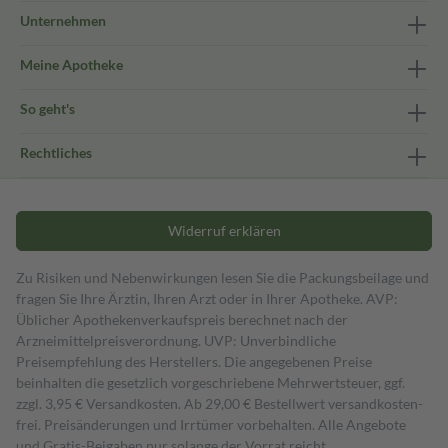
Unternehmen
Meine Apotheke
So geht's
Rechtliches
Widerruf erklären
Zu Risiken und Nebenwirkungen lesen Sie die Packungsbeilage und
fragen Sie Ihre Ärztin, Ihren Arzt oder in Ihrer Apotheke. AVP:
Üblicher Apothekenverkaufspreis berechnet nach der
Arzneimittelpreisverordnung. UVP: Unverbindliche
Preisempfehlung des Herstellers. Die angegebenen Preise
beinhalten die gesetzlich vorgeschriebene Mehrwertsteuer, ggf.
zzgl. 3,95 € Versandkosten. Ab 29,00 € Bestell­wert versand­kosten­
frei. Preisänderungen und Irrtümer vorbehalten. Alle Angebote
und Gratis-Beigaben nur solange der Vorrat reicht.