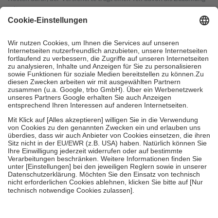
mit.
Grundsätzlich leisten Mitglieder Zuzahlungen in Höhe von zehn
Prozent des Abgabepreises,
mindestens
jedoch
fünf Euro
und
höchstens zehn Euro.
Es sind jedoch nie mehr als die tatsächlichen
Kosten der Leistung zu entrichten.
Diese Regeln gelten grundsätzlich auch für Online-Apotheken.
Bei Heilmitteln und häuslicher Krankenpflege beträgt die
Zuzahlung zehn Prozent der Kosten sowie zehn Euro je
Verordnung.
Um das Engagement der Versicherten für ihre eigene Gesundheit zu
stärken und die besondere Stellung der Familie zu unterstützen,
fallen
keine Zuzahlungen
an bei:
• Kindern und Jugendlichen bis zum vollendeten 18. Lebensjahr
mit Ausnahme der Fahrkosten
• Untersuchungen zur Vorsorge und Früherkennung, die von der
GKV getragen werden
• empfohlenen Schutzimpfungen
• Harn- und Blutteststreifen
Wir nutzen Trusted Shops als unabhängigen Dienstleister für die
Einholung von Bewertungen. Trusted Shops hat Maßnahmen