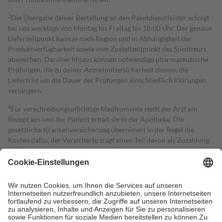
3
Die Übergabe deiner Bestellung an den Paketdienstleister erfolgt
bei uns werktags von Montag bis Freitag bis 18:00 Uhr. Der genaue
Lieferzeitpunkt kann je nach Region und in Abhängigkeit der
Produktverfügbarkeit sowie vom Zustellzeitpunkt des Spediteurs
abweichen. Darüber hinaus können notwendige pharmazeutische
Prüfungen, die zu deiner Arzneimittelsicherheit dienen, die
Lieferfrist um die Dauer der Prüfungen einschließlich Klärungen
verlängern.
4
Für verschreibungspflichtige Medikamente stellt der Arzt ein
Rezept aus und der Patient erhält sie in der Apotheke. Die
gesetzliche Krankenversicherung übernimmt in der Regel die
Kosten dafür, der Versicherte trägt einen Teil davon als Zuzahlung
mit.
Grundsätzlich leisten Mitglieder Zuzahlungen in Höhe von zehn
Prozent des Abgabepreises,
mindestens
jedoch
fünf Euro
und
höchstens zehn Euro.
Es sind jedoch nie mehr als die tatsächlichen
Kosten der Leistung zu entrichten.
Diese Regeln gelten grundsätzlich auch für Online-Apotheken.
Bei Heilmitteln und häuslicher Krankenpflege beträgt die