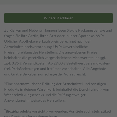
Widerruf erklären
Zu Risiken und Nebenwirkungen lesen Sie die Packungsbeilage und
fragen Sie Ihre Ärztin, Ihren Arzt oder in Ihrer Apotheke. AVP:
Üblicher Apothekenverkaufspreis berechnet nach der
Arzneimittelpreisverordnung. UVP: Unverbindliche
Preisempfehlung des Herstellers. Die angegebenen Preise
beinhalten die gesetzlich vorgeschriebene Mehrwertsteuer, ggf.
zzgl. 3,95 € Versandkosten. Ab 29,00 € Bestell­wert versand­kosten­
frei. Preisänderungen und Irrtümer vorbehalten. Alle Angebote
und Gratis-Beigaben nur solange der Vorrat reicht.
1
Eine pharmazeutische Prüfung der Arzneimittel und sonstigen
Produkte in deinem Warenkorb beinhaltet die Durchführung von
Wechselwirkungschecks und die Prüfung etwaiger
Anwendungshinweise des Herstellers.
2
Biozidprodukte
vorsichtig verwenden. Vor Gebrauch stets Etikett
und Produktinformationen lesen.