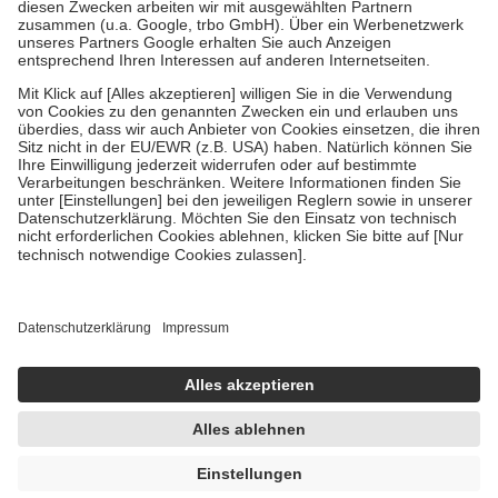
Zuzahlung zehn Prozent der Kosten sowie zehn Euro je
Verordnung.
Um das Engagement der Versicherten für ihre eigene Gesundheit zu
stärken und die besondere Stellung der Familie zu unterstützen,
fallen
keine Zuzahlungen
an bei:
• Kindern und Jugendlichen bis zum vollendeten 18. Lebensjahr
mit Ausnahme der Fahrkosten
• Untersuchungen zur Vorsorge und Früherkennung, die von der
GKV getragen werden
• empfohlenen Schutzimpfungen
• Harn- und Blutteststreifen
Wir nutzen Trusted Shops als unabhängigen Dienstleister für die
Einholung von Bewertungen. Trusted Shops hat Maßnahmen
getroffen, um sicherzustellen, dass es sich um echte Bewertungen
handelt. Mehr Informationen findest du hier:
https://help.etrusted.com/hc/de/articles/4419944605341
Einige Bilder und Inhalte wurden unter Zuhilfenahme künstlicher
Intelligenz erstellt.
UVP:
10,90 €