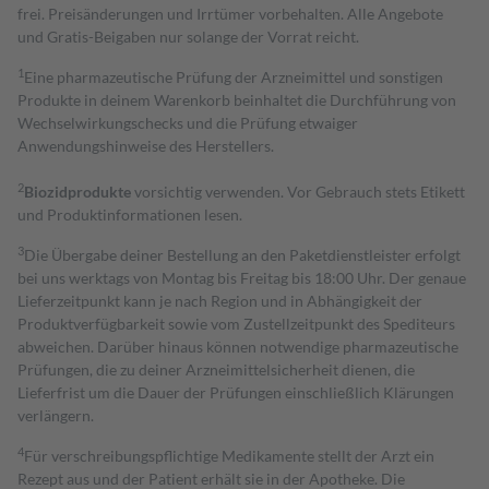
frei. Preisänderungen und Irrtümer vorbehalten. Alle Angebote
und Gratis-Beigaben nur solange der Vorrat reicht.
1
Eine pharmazeutische Prüfung der Arzneimittel und sonstigen
Produkte in deinem Warenkorb beinhaltet die Durchführung von
Wechselwirkungschecks und die Prüfung etwaiger
Anwendungshinweise des Herstellers.
2
Biozidprodukte
vorsichtig verwenden. Vor Gebrauch stets Etikett
und Produktinformationen lesen.
3
Die Übergabe deiner Bestellung an den Paketdienstleister erfolgt
bei uns werktags von Montag bis Freitag bis 18:00 Uhr. Der genaue
Lieferzeitpunkt kann je nach Region und in Abhängigkeit der
Produktverfügbarkeit sowie vom Zustellzeitpunkt des Spediteurs
abweichen. Darüber hinaus können notwendige pharmazeutische
Prüfungen, die zu deiner Arzneimittelsicherheit dienen, die
Lieferfrist um die Dauer der Prüfungen einschließlich Klärungen
verlängern.
4
Für verschreibungspflichtige Medikamente stellt der Arzt ein
Rezept aus und der Patient erhält sie in der Apotheke. Die