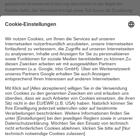
gesetzliche Krankenversicherung übernimmt in der Regel die
Kosten dafür, der Versicherte trägt einen Teil davon als Zuzahlung
mit.
Grundsätzlich leisten Mitglieder Zuzahlungen in Höhe von zehn
Prozent des Abgabepreises,
mindestens
jedoch
fünf Euro
und
höchstens zehn Euro.
Es sind jedoch nie mehr als die tatsächlichen
Kosten der Leistung zu entrichten.
Diese Regeln gelten grundsätzlich auch für Online-Apotheken.
Bei Heilmitteln und häuslicher Krankenpflege beträgt die
Zuzahlung zehn Prozent der Kosten sowie zehn Euro je
Verordnung.
Um das Engagement der Versicherten für ihre eigene Gesundheit zu
stärken und die besondere Stellung der Familie zu unterstützen,
fallen
keine Zuzahlungen
an bei:
• Kindern und Jugendlichen bis zum vollendeten 18. Lebensjahr
mit Ausnahme der Fahrkosten
• Untersuchungen zur Vorsorge und Früherkennung, die von der
GKV getragen werden
• empfohlenen Schutzimpfungen
• Harn- und Blutteststreifen
Wir nutzen Trusted Shops als unabhängigen Dienstleister für die