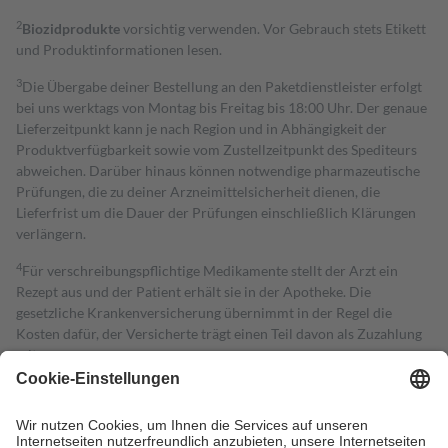
2
Biozidprodukte
vorsichtig verwenden. Vor Gebrauch stets Etikett
und Produktinformationen lesen.
3
Die Übergabe deiner Bestellung an den Paketdienstleister erfolgt
bei uns werktags von Montag bis Freitag bis 18:00 Uhr. Der genaue
Lieferzeitpunkt kann je nach Region und in Abhängigkeit der
Produktverfügbarkeit sowie vom Zustellzeitpunkt des Spediteurs
abweichen. Darüber hinaus können notwendige pharmazeutische
Prüfungen, die zu deiner Arzneimittelsicherheit dienen, die
Lieferfrist um die Dauer der Prüfungen einschließlich Klärungen
verlängern.
4
Für verschreibungspflichtige Medikamente stellt der Arzt ein
Rezept aus und der Patient erhält sie in der Apotheke. Die
gesetzliche Krankenversicherung übernimmt in der Regel die
Kosten dafür, der Versicherte trägt einen Teil davon als Zuzahlung
mit.
Grundsätzlich leisten Mitglieder Zuzahlungen in Höhe von zehn
Prozent des Abgabepreises,
mindestens
jedoch
fünf Euro
und
höchstens zehn Euro.
Es sind jedoch nie mehr als die tatsächlichen
Kosten der Leistung zu entrichten.