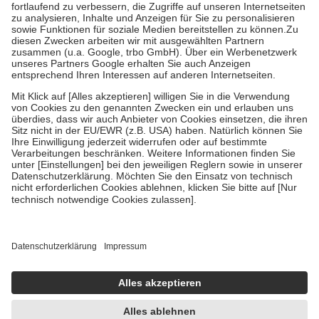
Diese Regeln gelten grundsätzlich auch für Online-Apotheken.
Bei Heilmitteln und häuslicher Krankenpflege beträgt die
Zuzahlung zehn Prozent der Kosten sowie zehn Euro je
Verordnung.
Um das Engagement der Versicherten für ihre eigene Gesundheit zu
stärken und die besondere Stellung der Familie zu unterstützen,
fallen
keine Zuzahlungen
an bei:
• Kindern und Jugendlichen bis zum vollendeten 18. Lebensjahr
mit Ausnahme der Fahrkosten
• Untersuchungen zur Vorsorge und Früherkennung, die von der
GKV getragen werden
• empfohlenen Schutzimpfungen
• Harn- und Blutteststreifen
Wir nutzen Trusted Shops als unabhängigen Dienstleister für die
Einholung von Bewertungen. Trusted Shops hat Maßnahmen
getroffen, um sicherzustellen, dass es sich um echte Bewertungen
handelt. Mehr Informationen findest du hier:
https://help.etrusted.com/hc/de/articles/4419944605341
Einige Bilder und Inhalte wurden unter Zuhilfenahme künstlicher
Intelligenz erstellt.