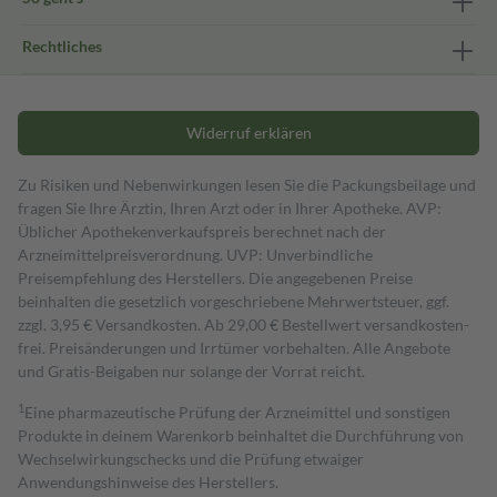
Rechtliches
Widerruf erklären
Zu Risiken und Nebenwirkungen lesen Sie die Packungsbeilage und
fragen Sie Ihre Ärztin, Ihren Arzt oder in Ihrer Apotheke. AVP:
Üblicher Apothekenverkaufspreis berechnet nach der
Arzneimittelpreisverordnung. UVP: Unverbindliche
Preisempfehlung des Herstellers. Die angegebenen Preise
beinhalten die gesetzlich vorgeschriebene Mehrwertsteuer, ggf.
zzgl. 3,95 € Versandkosten. Ab 29,00 € Bestell­wert versand­kosten­
frei. Preisänderungen und Irrtümer vorbehalten. Alle Angebote
und Gratis-Beigaben nur solange der Vorrat reicht.
1
Eine pharmazeutische Prüfung der Arzneimittel und sonstigen
Produkte in deinem Warenkorb beinhaltet die Durchführung von
Wechselwirkungschecks und die Prüfung etwaiger
Anwendungshinweise des Herstellers.