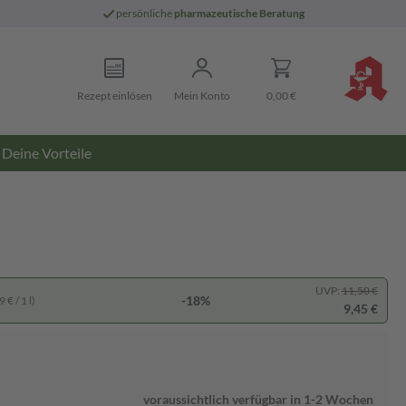
persönliche
pharmazeutische Beratung
Rezept einlösen
Mein Konto
0,00 €
Deine Vorteile
UVP:
11,50 €
-18%
 € / 1 l)
9,45 €
voraussichtlich verfügbar in 1-2 Wochen