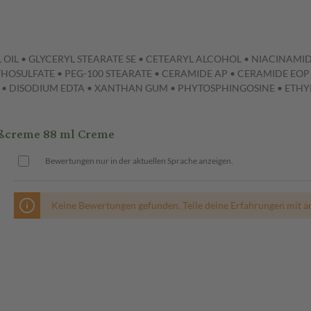
L OIL • GLYCERYL STEARATE SE • CETEARYL ALCOHOL • NIACINAM
HOSULFATE • PEG-100 STEARATE • CERAMIDE AP • CERAMIDE EO
 • DISODIUM EDTA • XANTHAN GUM • PHYTOSPHINGOSINE • ET
ßcreme 88 ml Creme
Bewertungen nur in der aktuellen Sprache anzeigen.
Keine Bewertungen gefunden. Teile deine Erfahrungen mit a