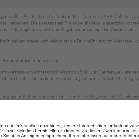
gen Sie Ihre Ärztin, Ihren Arzt oder in Ihrer Apotheke. AVP: Üblicher A
s Herstellers. Die angegebenen Preise beinhalten die gesetzlich vorgesc
alten. Alle Angebote und Gratis-Beigaben nur solange der Vorrat reicht.
dukte in deinem Warenkorb beinhaltet die Durchführung von Wechselwir
nd Produktinformationen lesen.
 uns werktags von Montag bis Freitag bis 18:00 Uhr. Der genaue Lieferze
ichen. Darüber hinaus können notwendige pharmazeutische Prüfungen, die
aus und der Patient erhält sie in der Apotheke. Die gesetzliche Krankenv
ent des Abgabepreises,
mindestens
jedoch
fünf Euro
und
höchstens zehn 
zehn Prozent der Kosten sowie zehn Euro je Verordnung.
rken und die besondere Stellung der Familie zu unterstützen, fallen
kein