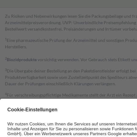
Zu Risiken und Nebenwirkungen lesen Sie die Packungsbeilage und fra
Arzneimittelpreisverordnung. UVP: Unverbindliche Preisempfehlung de
Bestell­wert versand­kosten­frei. Preisänderungen und Irrtümer vorbeh
1
Eine pharmazeutische Prüfung der Arzneimittel und sonstigen Pro
Herstellers.
2
Biozidprodukte
vorsichtig verwenden. Vor Gebrauch stets Etikett u
3
Die Übergabe deiner Bestellung an den Paketdienstleister erfolgt bei
Produktverfügbarkeit sowie vom Zustellzeitpunkt des Spediteurs abwe
Dauer der Prüfungen einschließlich Klärungen verlängern.
4
Für verschreibungspflichtige Medikamente stellt der Arzt ein Rezept 
trägt einen Teil davon als Zuzahlung mit.
Grundsätzlich leisten Mitglieder Zuzahlungen in Höhe von zehn Proz
zu entrichten.
Diese Regeln gelten grundsätzlich auch für Online-Apotheken.
Bei Heilmitteln und häuslicher Krankenpflege beträgt die Zuzahlung 
Um das Engagement der Versicherten für ihre eigene Gesundheit zu stä