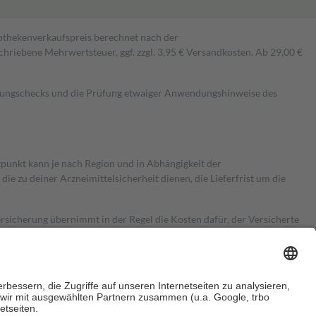
pothekenverkaufspreis berechnet nach der
hriebene Mehrwertsteuer, ggf. zzgl. 3,95 € Versandkosten. Ab 29,00 €
kungschecks und die Prüfung etwaiger Anwendungshinweise des
itpunkt kann je nach Region und in Abhängigkeit der
 zu deiner Arzneimittelsicherheit dienen, die Lieferfrist um die
ersicherung übernimmt in der Regel die Kosten dafür, der Versicherte
Euro.
Es sind jedoch nie mehr als die tatsächlichen Kosten der Leistung
e Zuzahlungen
an bei: