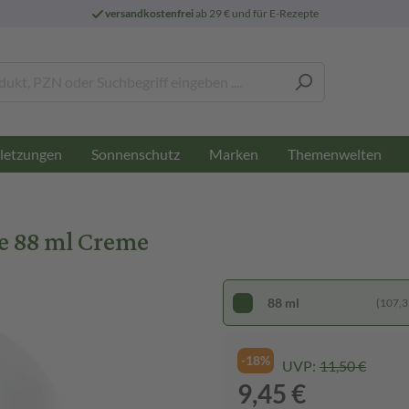
versandkostenfrei
ab 29 € und für E-Rezepte
letzungen
Sonnenschutz
Marken
Themenwelten
e 88 ml Creme
88 ml
(107,39
-18%
UVP:
11,50 €
9,45 €