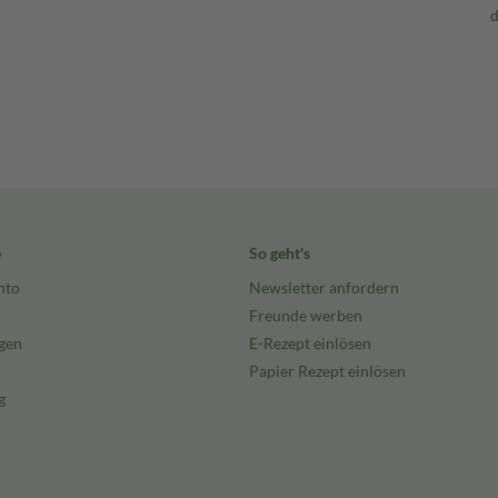
e
So geht's
nto
Newsletter anfordern
Freunde werben
gen
E-Rezept einlösen
Papier Rezept einlösen
g