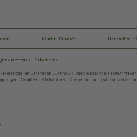
reme
Marke: CeraVe
Hersteller: 
egenerierende Fußcreme
rei essenziellen Ceramiden 1, 3 und 6-II, die die besonders angegriffe
getragen. Die aktiven Wirkstoffe wie Ceramide und Hyaluron werden durc
t.