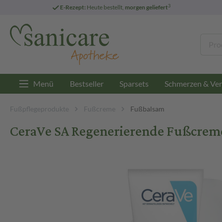
3
E-Rezept:
Heute bestellt,
morgen geliefert
Menü
Bestseller
Sparsets
Schmerzen & Ver
Fußpflegeprodukte
Fußcreme
Fußbalsam
CeraVe SA Regenerierende Fußcrem