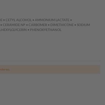
IDE • CETYL ALCOHOL • AMMONIUM LACTATE •
P • CERAMIDE NP • CARBOMER • DIMETHICONE • SODIUM
HYLHEXYLGLYCERIN • PHENOXYETHANOL
nderen.