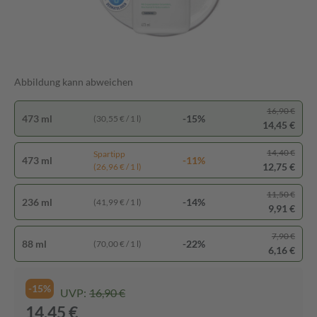
Abbildung kann abweichen
16,90 €
473 ml
-15%
(30,55 € / 1 l)
14,45 €
14,40 €
Spartipp
473 ml
-11%
12,75 €
(26,96 € / 1 l)
11,50 €
236 ml
-14%
(41,99 € / 1 l)
9,91 €
7,90 €
88 ml
-22%
(70,00 € / 1 l)
6,16 €
-15%
UVP:
16,90 €
14,45 €