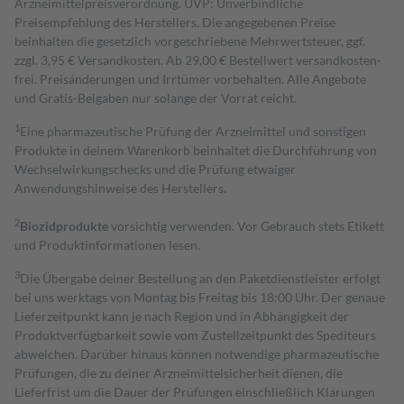
Arzneimittelpreisverordnung. UVP: Unverbindliche
Preisempfehlung des Herstellers. Die angegebenen Preise
beinhalten die gesetzlich vorgeschriebene Mehrwertsteuer, ggf.
zzgl. 3,95 € Versandkosten. Ab 29,00 € Bestell­wert versand­kosten­
frei. Preisänderungen und Irrtümer vorbehalten. Alle Angebote
und Gratis-Beigaben nur solange der Vorrat reicht.
1
Eine pharmazeutische Prüfung der Arzneimittel und sonstigen
Produkte in deinem Warenkorb beinhaltet die Durchführung von
Wechselwirkungschecks und die Prüfung etwaiger
Anwendungshinweise des Herstellers.
2
Biozidprodukte
vorsichtig verwenden. Vor Gebrauch stets Etikett
und Produktinformationen lesen.
3
Die Übergabe deiner Bestellung an den Paketdienstleister erfolgt
bei uns werktags von Montag bis Freitag bis 18:00 Uhr. Der genaue
Lieferzeitpunkt kann je nach Region und in Abhängigkeit der
Produktverfügbarkeit sowie vom Zustellzeitpunkt des Spediteurs
abweichen. Darüber hinaus können notwendige pharmazeutische
Prüfungen, die zu deiner Arzneimittelsicherheit dienen, die
Lieferfrist um die Dauer der Prüfungen einschließlich Klärungen