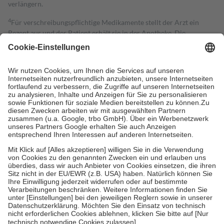
verlängern.
4
Für verschreibungspflichtige Medikamente stellt der Arzt ein
Rezept aus und der Patient erhält sie in der Apotheke. Die
gesetzliche Krankenversicherung übernimmt in der Regel die
Kosten dafür, der Versicherte trägt einen Teil davon als Zuzahlung
mit.
Grundsätzlich leisten Mitglieder Zuzahlungen in Höhe von zehn
Prozent des Abgabepreises,
mindestens
jedoch
fünf Euro
und
höchstens zehn Euro.
Es sind jedoch nie mehr als die tatsächlichen
Kosten der Leistung zu entrichten.
Diese Regeln gelten grundsätzlich auch für Online-Apotheken.
Bei Heilmitteln und häuslicher Krankenpflege beträgt die
Zuzahlung zehn Prozent der Kosten sowie zehn Euro je
Verordnung.
Um das Engagement der Versicherten für ihre eigene Gesundheit zu
stärken und die besondere Stellung der Familie zu unterstützen,
fallen
keine Zuzahlungen
an bei:
• Kindern und Jugendlichen bis zum vollendeten 18. Lebensjahr
mit Ausnahme der Fahrkosten
• Untersuchungen zur Vorsorge und Früherkennung, die von der
GKV getragen werden