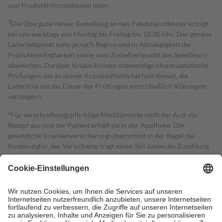
und Produktinformationen lesen.
3
Die Übergabe deiner Bestellung an den Paketdienstleister erfolgt
bei uns werktags von Montag bis Freitag bis 18:00 Uhr. Der genaue
Lieferzeitpunkt kann je nach Region und in Abhängigkeit der
Produktverfügbarkeit sowie vom Zustellzeitpunkt des Spediteurs
abweichen. Darüber hinaus können notwendige pharmazeutische
Prüfungen, die zu deiner Arzneimittelsicherheit dienen, die
Lieferfrist um die Dauer der Prüfungen einschließlich Klärungen
verlängern.
4
Für verschreibungspflichtige Medikamente stellt der Arzt ein
Rezept aus und der Patient erhält sie in der Apotheke. Die
gesetzliche Krankenversicherung übernimmt in der Regel die
Kosten dafür, der Versicherte trägt einen Teil davon als Zuzahlung
mit.
Grundsätzlich leisten Mitglieder Zuzahlungen in Höhe von zehn
Prozent des Abgabepreises,
mindestens
jedoch
fünf Euro
und
höchstens zehn Euro.
Es sind jedoch nie mehr als die tatsächlichen
Kosten der Leistung zu entrichten.
Diese Regeln gelten grundsätzlich auch für Online-Apotheken.
Bei Heilmitteln und häuslicher Krankenpflege beträgt die