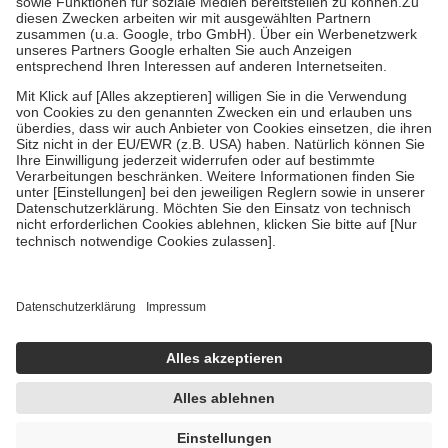
Zuzahlung zehn Prozent der Kosten sowie zehn Euro je
Verordnung.
Um das Engagement der Versicherten für ihre eigene Gesundheit zu
stärken und die besondere Stellung der Familie zu unterstützen,
fallen
keine Zuzahlungen
an bei:
• Kindern und Jugendlichen bis zum vollendeten 18. Lebensjahr
mit Ausnahme der Fahrkosten
• Untersuchungen zur Vorsorge und Früherkennung, die von der
GKV getragen werden
• empfohlenen Schutzimpfungen
• Harn- und Blutteststreifen
Wir nutzen Trusted Shops als unabhängigen Dienstleister für die
Einholung von Bewertungen. Trusted Shops hat Maßnahmen
getroffen, um sicherzustellen, dass es sich um echte Bewertungen
handelt. Mehr Informationen findest du hier:
https://help.etrusted.com/hc/de/articles/4419944605341
Einige Bilder und Inhalte wurden unter Zuhilfenahme künstlicher
Intelligenz erstellt.