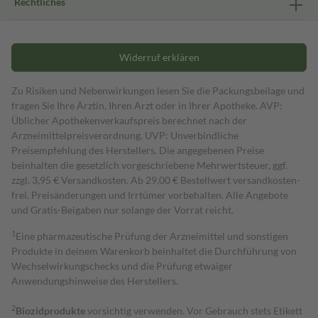
Rechtliches
Widerruf erklären
Zu Risiken und Nebenwirkungen lesen Sie die Packungsbeilage und
fragen Sie Ihre Ärztin, Ihren Arzt oder in Ihrer Apotheke. AVP:
Üblicher Apothekenverkaufspreis berechnet nach der
Arzneimittelpreisverordnung. UVP: Unverbindliche
Preisempfehlung des Herstellers. Die angegebenen Preise
beinhalten die gesetzlich vorgeschriebene Mehrwertsteuer, ggf.
zzgl. 3,95 € Versandkosten. Ab 29,00 € Bestell­wert versand­kosten­
frei. Preisänderungen und Irrtümer vorbehalten. Alle Angebote
und Gratis-Beigaben nur solange der Vorrat reicht.
1
Eine pharmazeutische Prüfung der Arzneimittel und sonstigen
Produkte in deinem Warenkorb beinhaltet die Durchführung von
Wechselwirkungschecks und die Prüfung etwaiger
Anwendungshinweise des Herstellers.
2
Biozidprodukte
vorsichtig verwenden. Vor Gebrauch stets Etikett