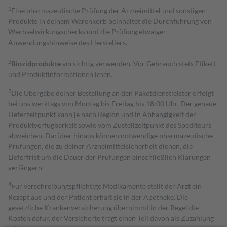
1
Eine pharmazeutische Prüfung der Arzneimittel und sonstigen
Produkte in deinem Warenkorb beinhaltet die Durchführung von
Wechselwirkungschecks und die Prüfung etwaiger
Anwendungshinweise des Herstellers.
2
Biozidprodukte
vorsichtig verwenden. Vor Gebrauch stets Etikett
und Produktinformationen lesen.
3
Die Übergabe deiner Bestellung an den Paketdienstleister erfolgt
bei uns werktags von Montag bis Freitag bis 18:00 Uhr. Der genaue
Lieferzeitpunkt kann je nach Region und in Abhängigkeit der
Produktverfügbarkeit sowie vom Zustellzeitpunkt des Spediteurs
abweichen. Darüber hinaus können notwendige pharmazeutische
Prüfungen, die zu deiner Arzneimittelsicherheit dienen, die
Lieferfrist um die Dauer der Prüfungen einschließlich Klärungen
verlängern.
4
Für verschreibungspflichtige Medikamente stellt der Arzt ein
Rezept aus und der Patient erhält sie in der Apotheke. Die
gesetzliche Krankenversicherung übernimmt in der Regel die
Kosten dafür, der Versicherte trägt einen Teil davon als Zuzahlung