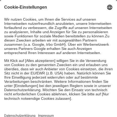
mit.
Grundsätzlich leisten Mitglieder Zuzahlungen in Höhe von zehn
Prozent des Abgabepreises,
mindestens
jedoch
fünf Euro
und
höchstens zehn Euro.
Es sind jedoch nie mehr als die tatsächlichen
Kosten der Leistung zu entrichten.
Diese Regeln gelten grundsätzlich auch für Online-Apotheken.
Bei Heilmitteln und häuslicher Krankenpflege beträgt die
Zuzahlung zehn Prozent der Kosten sowie zehn Euro je
Verordnung.
Um das Engagement der Versicherten für ihre eigene Gesundheit zu
stärken und die besondere Stellung der Familie zu unterstützen,
fallen
keine Zuzahlungen
an bei:
• Kindern und Jugendlichen bis zum vollendeten 18. Lebensjahr
mit Ausnahme der Fahrkosten
• Untersuchungen zur Vorsorge und Früherkennung, die von der
GKV getragen werden
• empfohlenen Schutzimpfungen
• Harn- und Blutteststreifen
Wir nutzen Trusted Shops als unabhängigen Dienstleister für die
Einholung von Bewertungen. Trusted Shops hat Maßnahmen
getroffen, um sicherzustellen, dass es sich um echte Bewertungen