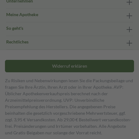
Unternehmen
Meine Apotheke
So geht's
Rechtliches
Widerruf erklären
Zu Risiken und Nebenwirkungen lesen Sie die Packungsbeilage und
fragen Sie Ihre Ärztin, Ihren Arzt oder in Ihrer Apotheke. AVP:
Üblicher Apothekenverkaufspreis berechnet nach der
Arzneimittelpreisverordnung. UVP: Unverbindliche
Preisempfehlung des Herstellers. Die angegebenen Preise
beinhalten die gesetzlich vorgeschriebene Mehrwertsteuer, ggf.
zzgl. 3,95 € Versandkosten. Ab 29,00 € Bestell­wert versand­kosten­
frei. Preisänderungen und Irrtümer vorbehalten. Alle Angebote
und Gratis-Beigaben nur solange der Vorrat reicht.