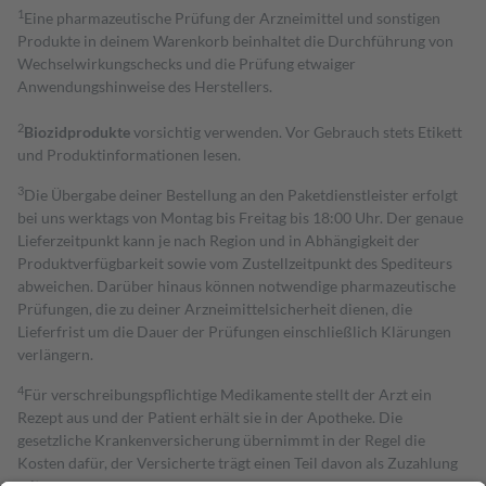
1
Eine pharmazeutische Prüfung der Arzneimittel und sonstigen
Produkte in deinem Warenkorb beinhaltet die Durchführung von
Wechselwirkungschecks und die Prüfung etwaiger
Anwendungshinweise des Herstellers.
2
Biozidprodukte
vorsichtig verwenden. Vor Gebrauch stets Etikett
und Produktinformationen lesen.
3
Die Übergabe deiner Bestellung an den Paketdienstleister erfolgt
bei uns werktags von Montag bis Freitag bis 18:00 Uhr. Der genaue
Lieferzeitpunkt kann je nach Region und in Abhängigkeit der
Produktverfügbarkeit sowie vom Zustellzeitpunkt des Spediteurs
abweichen. Darüber hinaus können notwendige pharmazeutische
Prüfungen, die zu deiner Arzneimittelsicherheit dienen, die
Lieferfrist um die Dauer der Prüfungen einschließlich Klärungen
verlängern.
4
Für verschreibungspflichtige Medikamente stellt der Arzt ein
Rezept aus und der Patient erhält sie in der Apotheke. Die
gesetzliche Krankenversicherung übernimmt in der Regel die
Kosten dafür, der Versicherte trägt einen Teil davon als Zuzahlung
mit.