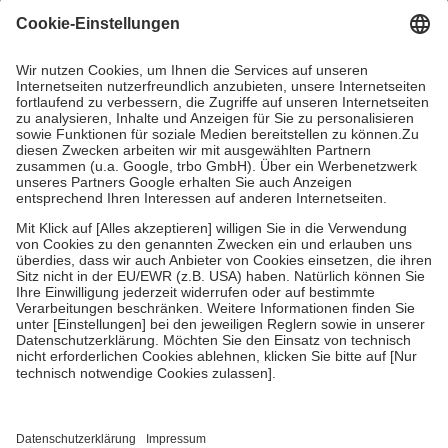
Grundsätzlich leisten Mitglieder Zuzahlungen in Höhe von zehn
Prozent des Abgabepreises,
mindestens
jedoch
fünf Euro
und
höchstens zehn Euro.
Es sind jedoch nie mehr als die tatsächlichen
Kosten der Leistung zu entrichten.
Diese Regeln gelten grundsätzlich auch für Online-Apotheken.
Bei Heilmitteln und häuslicher Krankenpflege beträgt die
Zuzahlung zehn Prozent der Kosten sowie zehn Euro je
Verordnung.
Um das Engagement der Versicherten für ihre eigene Gesundheit zu
stärken und die besondere Stellung der Familie zu unterstützen,
fallen
keine Zuzahlungen
an bei:
• Kindern und Jugendlichen bis zum vollendeten 18. Lebensjahr
mit Ausnahme der Fahrkosten
• Untersuchungen zur Vorsorge und Früherkennung, die von der
GKV getragen werden
• empfohlenen Schutzimpfungen
• Harn- und Blutteststreifen
Wir nutzen Trusted Shops als unabhängigen Dienstleister für die
Einholung von Bewertungen. Trusted Shops hat Maßnahmen
getroffen, um sicherzustellen, dass es sich um echte Bewertungen