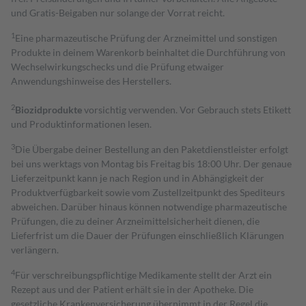
und Gratis-Beigaben nur solange der Vorrat reicht.
1
Eine pharmazeutische Prüfung der Arzneimittel und sonstigen
Produkte in deinem Warenkorb beinhaltet die Durchführung von
Wechselwirkungschecks und die Prüfung etwaiger
Anwendungshinweise des Herstellers.
2
Biozidprodukte
vorsichtig verwenden. Vor Gebrauch stets Etikett
und Produktinformationen lesen.
3
Die Übergabe deiner Bestellung an den Paketdienstleister erfolgt
bei uns werktags von Montag bis Freitag bis 18:00 Uhr. Der genaue
Lieferzeitpunkt kann je nach Region und in Abhängigkeit der
Produktverfügbarkeit sowie vom Zustellzeitpunkt des Spediteurs
abweichen. Darüber hinaus können notwendige pharmazeutische
Prüfungen, die zu deiner Arzneimittelsicherheit dienen, die
Lieferfrist um die Dauer der Prüfungen einschließlich Klärungen
verlängern.
4
Für verschreibungspflichtige Medikamente stellt der Arzt ein
Rezept aus und der Patient erhält sie in der Apotheke. Die
gesetzliche Krankenversicherung übernimmt in der Regel die