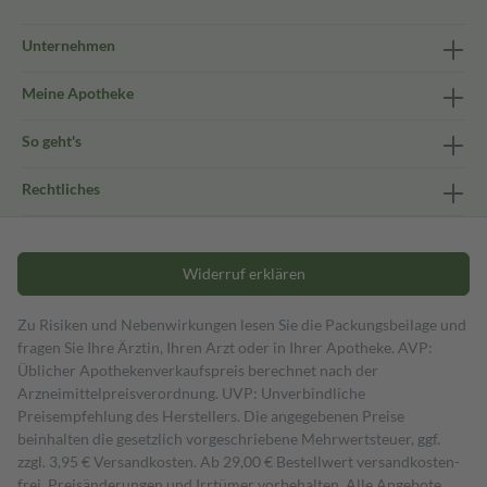
Unternehmen
Meine Apotheke
So geht's
Rechtliches
Widerruf erklären
Zu Risiken und Nebenwirkungen lesen Sie die Packungsbeilage und
fragen Sie Ihre Ärztin, Ihren Arzt oder in Ihrer Apotheke. AVP:
Üblicher Apothekenverkaufspreis berechnet nach der
Arzneimittelpreisverordnung. UVP: Unverbindliche
Preisempfehlung des Herstellers. Die angegebenen Preise
beinhalten die gesetzlich vorgeschriebene Mehrwertsteuer, ggf.
zzgl. 3,95 € Versandkosten. Ab 29,00 € Bestell­wert versand­kosten­
frei. Preisänderungen und Irrtümer vorbehalten. Alle Angebote