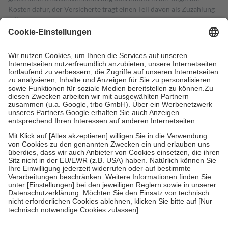
Kosten dafür, der Versicherte trägt einen Teil davon als Zuzahlung
mit.
Grundsätzlich leisten Mitglieder Zuzahlungen in Höhe von zehn
Prozent des Abgabepreises,
mindestens
jedoch
fünf Euro
und
höchstens zehn Euro.
Es sind jedoch nie mehr als die tatsächlichen
Kosten der Leistung zu entrichten.
Diese Regeln gelten grundsätzlich auch für Online-Apotheken.
Bei Heilmitteln und häuslicher Krankenpflege beträgt die
Zuzahlung zehn Prozent der Kosten sowie zehn Euro je
Verordnung.
Um das Engagement der Versicherten für ihre eigene Gesundheit zu
stärken und die besondere Stellung der Familie zu unterstützen,
fallen
keine Zuzahlungen
an bei:
• Kindern und Jugendlichen bis zum vollendeten 18. Lebensjahr
mit Ausnahme der Fahrkosten
• Untersuchungen zur Vorsorge und Früherkennung, die von der
GKV getragen werden
• empfohlenen Schutzimpfungen
• Harn- und Blutteststreifen
Wir nutzen Trusted Shops als unabhängigen Dienstleister für die