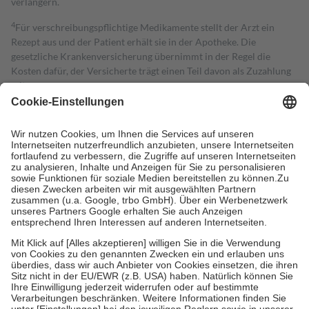
verlängern.
4
Für verschreibungspflichtige Medikamente stellt der Arzt ein
Rezept aus und der Patient erhält sie in der Apotheke. Die
gesetzliche Krankenversicherung übernimmt in der Regel die
Kosten dafür, der Versicherte trägt einen Teil davon als Zuzahlung
mit.
Grundsätzlich leisten Mitglieder Zuzahlungen in Höhe von zehn
Prozent des Abgabepreises,
mindestens
jedoch
fünf Euro
und
höchstens zehn Euro.
Es sind jedoch nie mehr als die tatsächlichen
Kosten der Leistung zu entrichten.
Diese Regeln gelten grundsätzlich auch für Online-Apotheken.
Bei Heilmitteln und häuslicher Krankenpflege beträgt die
Zuzahlung zehn Prozent der Kosten sowie zehn Euro je
Verordnung.
Um das Engagement der Versicherten für ihre eigene Gesundheit zu
stärken und die besondere Stellung der Familie zu unterstützen,
fallen
keine Zuzahlungen
an bei:
• Kindern und Jugendlichen bis zum vollendeten 18. Lebensjahr
mit Ausnahme der Fahrkosten
• Untersuchungen zur Vorsorge und Früherkennung, die von der
GKV getragen werden