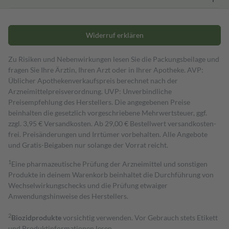
Widerruf erklären
Zu Risiken und Nebenwirkungen lesen Sie die Packungsbeilage und
fragen Sie Ihre Ärztin, Ihren Arzt oder in Ihrer Apotheke. AVP:
Üblicher Apothekenverkaufspreis berechnet nach der
Arzneimittelpreisverordnung. UVP: Unverbindliche
Preisempfehlung des Herstellers. Die angegebenen Preise
beinhalten die gesetzlich vorgeschriebene Mehrwertsteuer, ggf.
zzgl. 3,95 € Versandkosten. Ab 29,00 € Bestell­wert versand­kosten­
frei. Preisänderungen und Irrtümer vorbehalten. Alle Angebote
und Gratis-Beigaben nur solange der Vorrat reicht.
1
Eine pharmazeutische Prüfung der Arzneimittel und sonstigen
Produkte in deinem Warenkorb beinhaltet die Durchführung von
Wechselwirkungschecks und die Prüfung etwaiger
Anwendungshinweise des Herstellers.
2
Biozidprodukte
vorsichtig verwenden. Vor Gebrauch stets Etikett
und Produktinformationen lesen.