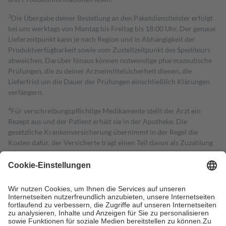
3
Die Übergabe deiner Bestellung an den Paketdienstleister erfolgt
bei uns werktags von Montag bis Freitag bis 18:00 Uhr. Der genaue
Lieferzeitpunkt kann je nach Region und in Abhängigkeit der
Produktverfügbarkeit sowie vom Zustellzeitpunkt des Spediteurs
abweichen. Darüber hinaus können notwendige pharmazeutische
Prüfungen, die zu deiner Arzneimittelsicherheit dienen, die
Lieferfrist um die Dauer der Prüfungen einschließlich Klärungen
verlängern.
4
Für verschreibungspflichtige Medikamente stellt der Arzt ein
Rezept aus und der Patient erhält sie in der Apotheke. Die
gesetzliche Krankenversicherung übernimmt in der Regel die
Kosten dafür, der Versicherte trägt einen Teil davon als Zuzahlung
mit.
Grundsätzlich leisten Mitglieder Zuzahlungen in Höhe von zehn
Prozent des Abgabepreises,
mindestens
jedoch
fünf Euro
und
höchstens zehn Euro.
Es sind jedoch nie mehr als die tatsächlichen
Kosten der Leistung zu entrichten.
Diese Regeln gelten grundsätzlich auch für Online-Apotheken.
Bei Heilmitteln und häuslicher Krankenpflege beträgt die