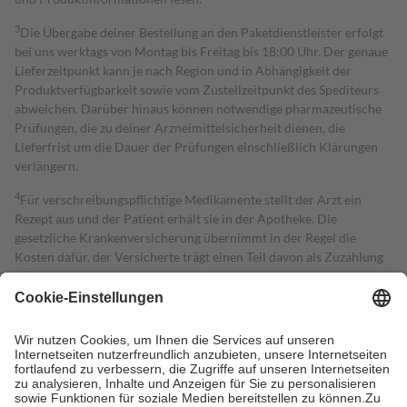
3
Die Übergabe deiner Bestellung an den Paketdienstleister erfolgt
bei uns werktags von Montag bis Freitag bis 18:00 Uhr. Der genaue
Lieferzeitpunkt kann je nach Region und in Abhängigkeit der
Produktverfügbarkeit sowie vom Zustellzeitpunkt des Spediteurs
abweichen. Darüber hinaus können notwendige pharmazeutische
Prüfungen, die zu deiner Arzneimittelsicherheit dienen, die
Lieferfrist um die Dauer der Prüfungen einschließlich Klärungen
verlängern.
4
Für verschreibungspflichtige Medikamente stellt der Arzt ein
Rezept aus und der Patient erhält sie in der Apotheke. Die
gesetzliche Krankenversicherung übernimmt in der Regel die
Kosten dafür, der Versicherte trägt einen Teil davon als Zuzahlung
mit.
Grundsätzlich leisten Mitglieder Zuzahlungen in Höhe von zehn
Prozent des Abgabepreises,
mindestens
jedoch
fünf Euro
und
höchstens zehn Euro.
Es sind jedoch nie mehr als die tatsächlichen
Kosten der Leistung zu entrichten.
Diese Regeln gelten grundsätzlich auch für Online-Apotheken.
Bei Heilmitteln und häuslicher Krankenpflege beträgt die