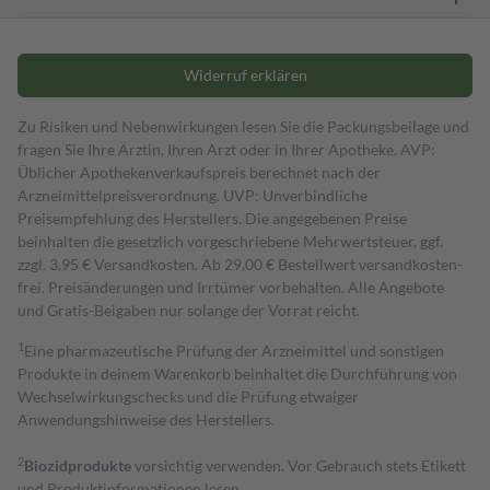
Widerruf erklären
Zu Risiken und Nebenwirkungen lesen Sie die Packungsbeilage und
fragen Sie Ihre Ärztin, Ihren Arzt oder in Ihrer Apotheke. AVP:
Üblicher Apothekenverkaufspreis berechnet nach der
Arzneimittelpreisverordnung. UVP: Unverbindliche
Preisempfehlung des Herstellers. Die angegebenen Preise
beinhalten die gesetzlich vorgeschriebene Mehrwertsteuer, ggf.
zzgl. 3,95 € Versandkosten. Ab 29,00 € Bestell­wert versand­kosten­
frei. Preisänderungen und Irrtümer vorbehalten. Alle Angebote
und Gratis-Beigaben nur solange der Vorrat reicht.
1
Eine pharmazeutische Prüfung der Arzneimittel und sonstigen
Produkte in deinem Warenkorb beinhaltet die Durchführung von
Wechselwirkungschecks und die Prüfung etwaiger
Anwendungshinweise des Herstellers.
2
Biozidprodukte
vorsichtig verwenden. Vor Gebrauch stets Etikett
und Produktinformationen lesen.