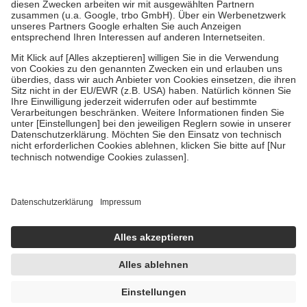
Zuzahlung zehn Prozent der Kosten sowie zehn Euro je
Verordnung.
Um das Engagement der Versicherten für ihre eigene Gesundheit zu
stärken und die besondere Stellung der Familie zu unterstützen,
fallen
keine Zuzahlungen
an bei:
• Kindern und Jugendlichen bis zum vollendeten 18. Lebensjahr
mit Ausnahme der Fahrkosten
• Untersuchungen zur Vorsorge und Früherkennung, die von der
GKV getragen werden
• empfohlenen Schutzimpfungen
• Harn- und Blutteststreifen
Wir nutzen Trusted Shops als unabhängigen Dienstleister für die
Einholung von Bewertungen. Trusted Shops hat Maßnahmen
getroffen, um sicherzustellen, dass es sich um echte Bewertungen
handelt. Mehr Informationen findest du hier:
https://help.etrusted.com/hc/de/articles/4419944605341
Einige Bilder und Inhalte wurden unter Zuhilfenahme künstlicher
Intelligenz erstellt.
UVP:
13,95 €