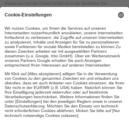
Rezept aus und der Patient erhält sie in der Apotheke. Die
gesetzliche Krankenversicherung übernimmt in der Regel die
Kosten dafür, der Versicherte trägt einen Teil davon als Zuzahlung
mit.
Grundsätzlich leisten Mitglieder Zuzahlungen in Höhe von zehn
Prozent des Abgabepreises,
mindestens
jedoch
fünf Euro
und
höchstens zehn Euro.
Es sind jedoch nie mehr als die tatsächlichen
Kosten der Leistung zu entrichten.
Diese Regeln gelten grundsätzlich auch für Online-Apotheken.
Bei Heilmitteln und häuslicher Krankenpflege beträgt die
Zuzahlung zehn Prozent der Kosten sowie zehn Euro je
Verordnung.
Um das Engagement der Versicherten für ihre eigene Gesundheit zu
stärken und die besondere Stellung der Familie zu unterstützen,
fallen
keine Zuzahlungen
an bei:
• Kindern und Jugendlichen bis zum vollendeten 18. Lebensjahr
mit Ausnahme der Fahrkosten
• Untersuchungen zur Vorsorge und Früherkennung, die von der
GKV getragen werden
• empfohlenen Schutzimpfungen
• Harn- und Blutteststreifen