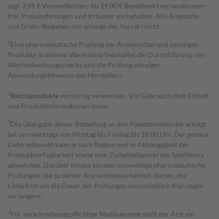
zzgl. 3,95 € Versandkosten. Ab 29,00 € Bestell­wert versand­kosten­
frei. Preisänderungen und Irrtümer vorbehalten. Alle Angebote
und Gratis-Beigaben nur solange der Vorrat reicht.
1
Eine pharmazeutische Prüfung der Arzneimittel und sonstigen
Produkte in deinem Warenkorb beinhaltet die Durchführung von
Wechselwirkungschecks und die Prüfung etwaiger
Anwendungshinweise des Herstellers.
2
Biozidprodukte
vorsichtig verwenden. Vor Gebrauch stets Etikett
und Produktinformationen lesen.
3
Die Übergabe deiner Bestellung an den Paketdienstleister erfolgt
bei uns werktags von Montag bis Freitag bis 18:00 Uhr. Der genaue
Lieferzeitpunkt kann je nach Region und in Abhängigkeit der
Produktverfügbarkeit sowie vom Zustellzeitpunkt des Spediteurs
abweichen. Darüber hinaus können notwendige pharmazeutische
Prüfungen, die zu deiner Arzneimittelsicherheit dienen, die
Lieferfrist um die Dauer der Prüfungen einschließlich Klärungen
verlängern.
4
Für verschreibungspflichtige Medikamente stellt der Arzt ein