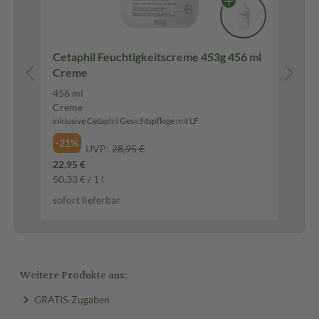
Cetaphil Feuchtigkeitscreme 453g 456 ml
Ce
Creme
456 ml
50
Creme
Cr
inklusive Cetaphil Gesichtspflege mit LF
ink
-21%
-2
UVP:
28,95 €
22,95 €
6,8
50,33 € / 1 l
137
sofort lieferbar
sof
Weitere Produkte aus:
GRATIS-Zugaben