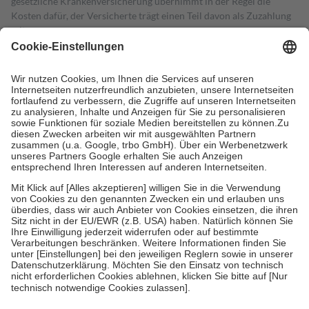
gesetzliche Krankenversicherung übernimmt in der Regel die
Kosten dafür, der Versicherte trägt einen Teil davon als Zuzahlung
mit.
Grundsätzlich leisten Mitglieder Zuzahlungen in Höhe von zehn
Prozent des Abgabepreises,
mindestens
jedoch
fünf Euro
und
höchstens zehn Euro.
Es sind jedoch nie mehr als die tatsächlichen
Kosten der Leistung zu entrichten.
Diese Regeln gelten grundsätzlich auch für Online-Apotheken.
Bei Heilmitteln und häuslicher Krankenpflege beträgt die
Zuzahlung zehn Prozent der Kosten sowie zehn Euro je
Verordnung.
Um das Engagement der Versicherten für ihre eigene Gesundheit zu
stärken und die besondere Stellung der Familie zu unterstützen,
fallen
keine Zuzahlungen
an bei:
• Kindern und Jugendlichen bis zum vollendeten 18. Lebensjahr
mit Ausnahme der Fahrkosten
• Untersuchungen zur Vorsorge und Früherkennung, die von der
GKV getragen werden
• empfohlenen Schutzimpfungen
• Harn- und Blutteststreifen
Wir nutzen Trusted Shops als unabhängigen Dienstleister für die