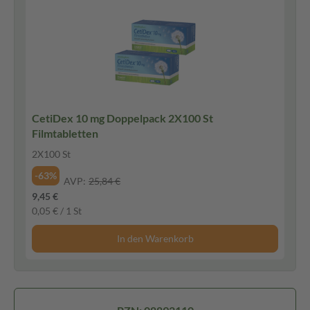
CetiDex 10 mg Doppelpack 2X100 St
Filmtabletten
2X100 St
-63%
AVP:
25,84 €
9,45 €
0,05 € / 1 St
In den Warenkorb