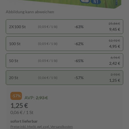
Abbildung kann abweichen
25,84 €
2X100 St
-63%
(0,05 € / 1 St)
9,45 €
12,92 €
100 St
-62%
(0,05 € / 1 St)
4,95 €
6,96 €
50 St
-65%
(0,05 € / 1 St)
2,42 €
2,93 €
20 St
-57%
(0,06 € / 1 St)
1,25 €
-57%
AVP:
2,93 €
1,25 €
0,06 € / 1 St
sofort lieferbar
Preise inkl. MwSt. ggf. zzgl. Versandkosten