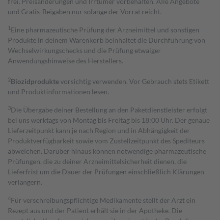
frei. Preisänderungen und Irrtümer vorbehalten. Alle Angebote
und Gratis-Beigaben nur solange der Vorrat reicht.
1
Eine pharmazeutische Prüfung der Arzneimittel und sonstigen
Produkte in deinem Warenkorb beinhaltet die Durchführung von
Wechselwirkungschecks und die Prüfung etwaiger
Anwendungshinweise des Herstellers.
2
Biozidprodukte
vorsichtig verwenden. Vor Gebrauch stets Etikett
und Produktinformationen lesen.
3
Die Übergabe deiner Bestellung an den Paketdienstleister erfolgt
bei uns werktags von Montag bis Freitag bis 18:00 Uhr. Der genaue
Lieferzeitpunkt kann je nach Region und in Abhängigkeit der
Produktverfügbarkeit sowie vom Zustellzeitpunkt des Spediteurs
abweichen. Darüber hinaus können notwendige pharmazeutische
Prüfungen, die zu deiner Arzneimittelsicherheit dienen, die
Lieferfrist um die Dauer der Prüfungen einschließlich Klärungen
verlängern.
4
Für verschreibungspflichtige Medikamente stellt der Arzt ein
Rezept aus und der Patient erhält sie in der Apotheke. Die