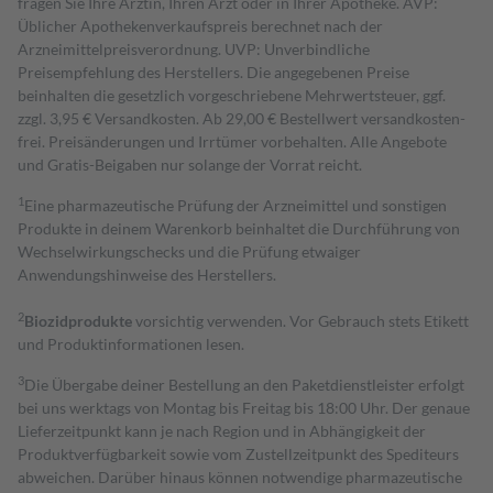
fragen Sie Ihre Ärztin, Ihren Arzt oder in Ihrer Apotheke. AVP:
Üblicher Apothekenverkaufspreis berechnet nach der
Arzneimittelpreisverordnung. UVP: Unverbindliche
Preisempfehlung des Herstellers. Die angegebenen Preise
beinhalten die gesetzlich vorgeschriebene Mehrwertsteuer, ggf.
zzgl. 3,95 € Versandkosten. Ab 29,00 € Bestell­wert versand­kosten­
frei. Preisänderungen und Irrtümer vorbehalten. Alle Angebote
und Gratis-Beigaben nur solange der Vorrat reicht.
1
Eine pharmazeutische Prüfung der Arzneimittel und sonstigen
Produkte in deinem Warenkorb beinhaltet die Durchführung von
Wechselwirkungschecks und die Prüfung etwaiger
Anwendungshinweise des Herstellers.
2
Biozidprodukte
vorsichtig verwenden. Vor Gebrauch stets Etikett
und Produktinformationen lesen.
3
Die Übergabe deiner Bestellung an den Paketdienstleister erfolgt
bei uns werktags von Montag bis Freitag bis 18:00 Uhr. Der genaue
Lieferzeitpunkt kann je nach Region und in Abhängigkeit der
Produktverfügbarkeit sowie vom Zustellzeitpunkt des Spediteurs
abweichen. Darüber hinaus können notwendige pharmazeutische