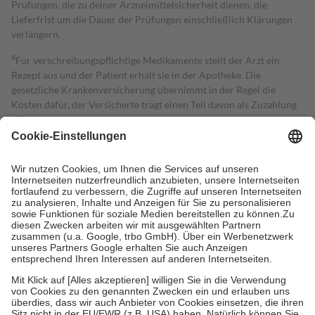
Prüfungen, die zu deiner Arzneimittelsicherheit dienen, die
Lieferfrist um die Dauer der Prüfungen einschließlich Klärungen
verlängern.
4
Für verschreibungspflichtige Medikamente stellt der Arzt ein
Rezept aus und der Patient erhält sie in der Apotheke. Die
gesetzliche Krankenversicherung übernimmt in der Regel die
Kosten dafür, der Versicherte trägt einen Teil davon als Zuzahlung
mit.
Grundsätzlich leisten Mitglieder Zuzahlungen in Höhe von zehn
Prozent des Abgabepreises,
mindestens
jedoch
fünf Euro
und
höchstens zehn Euro.
Es sind jedoch nie mehr als die tatsächlichen
Kosten der Leistung zu entrichten.
Diese Regeln gelten grundsätzlich auch für Online-Apotheken.
Bei Heilmitteln und häuslicher Krankenpflege beträgt die
Zuzahlung zehn Prozent der Kosten sowie zehn Euro je
Verordnung.
Um das Engagement der Versicherten für ihre eigene Gesundheit zu
stärken und die besondere Stellung der Familie zu unterstützen,
fallen
keine Zuzahlungen
an bei:
• Kindern und Jugendlichen bis zum vollendeten 18. Lebensjahr
mit Ausnahme der Fahrkosten