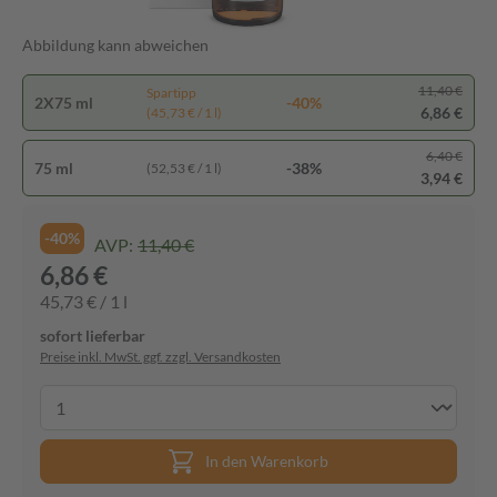
Abbildung kann abweichen
11,40 €
Spartipp
2X75 ml
-40%
6,86 €
(45,73 € / 1 l)
6,40 €
75 ml
-38%
(52,53 € / 1 l)
3,94 €
-40%
AVP:
11,40 €
6,86 €
45,73 € / 1 l
sofort lieferbar
Preise inkl. MwSt. ggf. zzgl. Versandkosten
In den Warenkorb