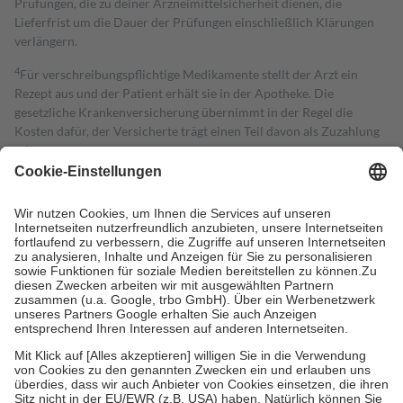
Prüfungen, die zu deiner Arzneimittelsicherheit dienen, die
Lieferfrist um die Dauer der Prüfungen einschließlich Klärungen
verlängern.
4
Für verschreibungspflichtige Medikamente stellt der Arzt ein
Rezept aus und der Patient erhält sie in der Apotheke. Die
gesetzliche Krankenversicherung übernimmt in der Regel die
Kosten dafür, der Versicherte trägt einen Teil davon als Zuzahlung
mit.
Grundsätzlich leisten Mitglieder Zuzahlungen in Höhe von zehn
Prozent des Abgabepreises,
mindestens
jedoch
fünf Euro
und
höchstens zehn Euro.
Es sind jedoch nie mehr als die tatsächlichen
Kosten der Leistung zu entrichten.
Diese Regeln gelten grundsätzlich auch für Online-Apotheken.
Bei Heilmitteln und häuslicher Krankenpflege beträgt die
Zuzahlung zehn Prozent der Kosten sowie zehn Euro je
Verordnung.
Um das Engagement der Versicherten für ihre eigene Gesundheit zu
stärken und die besondere Stellung der Familie zu unterstützen,
fallen
keine Zuzahlungen
an bei:
• Kindern und Jugendlichen bis zum vollendeten 18. Lebensjahr
mit Ausnahme der Fahrkosten