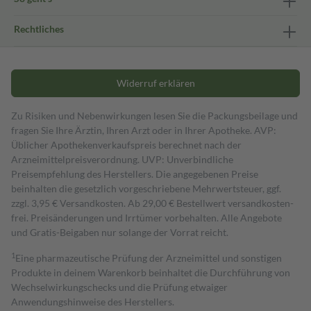
Rechtliches
Widerruf erklären
Zu Risiken und Nebenwirkungen lesen Sie die Packungsbeilage und
fragen Sie Ihre Ärztin, Ihren Arzt oder in Ihrer Apotheke. AVP:
Üblicher Apothekenverkaufspreis berechnet nach der
Arzneimittelpreisverordnung. UVP: Unverbindliche
Preisempfehlung des Herstellers. Die angegebenen Preise
beinhalten die gesetzlich vorgeschriebene Mehrwertsteuer, ggf.
zzgl. 3,95 € Versandkosten. Ab 29,00 € Bestell­wert versand­kosten­
frei. Preisänderungen und Irrtümer vorbehalten. Alle Angebote
und Gratis-Beigaben nur solange der Vorrat reicht.
1
Eine pharmazeutische Prüfung der Arzneimittel und sonstigen
Produkte in deinem Warenkorb beinhaltet die Durchführung von
Wechselwirkungschecks und die Prüfung etwaiger
Anwendungshinweise des Herstellers.