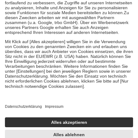
Diese Regeln gelten grundsätzlich auch für Online-Apotheken.
Bei Heilmitteln und häuslicher Krankenpflege beträgt die
Zuzahlung zehn Prozent der Kosten sowie zehn Euro je
Verordnung.
Um das Engagement der Versicherten für ihre eigene Gesundheit zu
stärken und die besondere Stellung der Familie zu unterstützen,
fallen
keine Zuzahlungen
an bei:
• Kindern und Jugendlichen bis zum vollendeten 18. Lebensjahr
mit Ausnahme der Fahrkosten
• Untersuchungen zur Vorsorge und Früherkennung, die von der
GKV getragen werden
• empfohlenen Schutzimpfungen
• Harn- und Blutteststreifen
Wir nutzen Trusted Shops als unabhängigen Dienstleister für die
Einholung von Bewertungen. Trusted Shops hat Maßnahmen
getroffen, um sicherzustellen, dass es sich um echte Bewertungen
handelt. Mehr Informationen findest du hier:
https://help.etrusted.com/hc/de/articles/4419944605341
Einige Bilder und Inhalte wurden unter Zuhilfenahme künstlicher
Intelligenz erstellt.