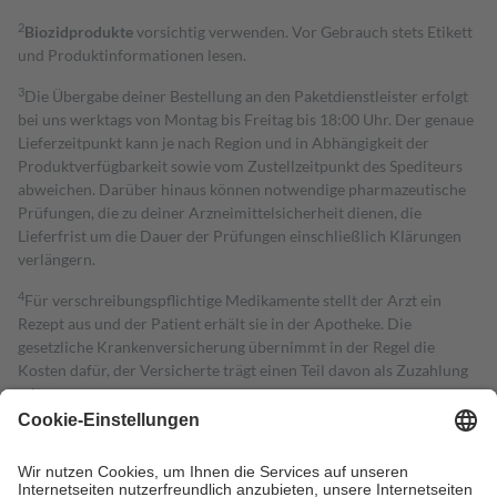
2
Biozidprodukte
vorsichtig verwenden. Vor Gebrauch stets Etikett
und Produktinformationen lesen.
3
Die Übergabe deiner Bestellung an den Paketdienstleister erfolgt
bei uns werktags von Montag bis Freitag bis 18:00 Uhr. Der genaue
Lieferzeitpunkt kann je nach Region und in Abhängigkeit der
Produktverfügbarkeit sowie vom Zustellzeitpunkt des Spediteurs
abweichen. Darüber hinaus können notwendige pharmazeutische
Prüfungen, die zu deiner Arzneimittelsicherheit dienen, die
Lieferfrist um die Dauer der Prüfungen einschließlich Klärungen
verlängern.
4
Für verschreibungspflichtige Medikamente stellt der Arzt ein
Rezept aus und der Patient erhält sie in der Apotheke. Die
gesetzliche Krankenversicherung übernimmt in der Regel die
Kosten dafür, der Versicherte trägt einen Teil davon als Zuzahlung
mit.
Grundsätzlich leisten Mitglieder Zuzahlungen in Höhe von zehn
Prozent des Abgabepreises,
mindestens
jedoch
fünf Euro
und
höchstens zehn Euro.
Es sind jedoch nie mehr als die tatsächlichen
Kosten der Leistung zu entrichten.