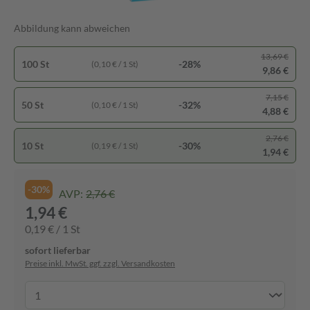
Abbildung kann abweichen
13,69 €
100 St
-28%
(0,10 € / 1 St)
9,86 €
7,15 €
50 St
-32%
(0,10 € / 1 St)
4,88 €
2,76 €
10 St
-30%
(0,19 € / 1 St)
1,94 €
-30%
AVP:
2,76 €
1,94 €
0,19 € / 1 St
sofort lieferbar
Preise inkl. MwSt. ggf. zzgl. Versandkosten