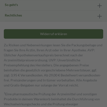
So geht's
Rechtliches
Widerruf erklären
Zu Risiken und Nebenwirkungen lesen Sie die Packungsbeilage und
fragen Sie Ihre Ärztin, Ihren Arzt oder in Ihrer Apotheke. AVP:
Üblicher Apothekenverkaufspreis berechnet nach der
Arzneimittelpreisverordnung. UVP: Unverbindliche
Preisempfehlung des Herstellers. Die angegebenen Preise
beinhalten die gesetzlich vorgeschriebene Mehrwertsteuer, ggf.
zzgl. 3,95 € Versandkosten. Ab 29,00 € Bestell­wert versand­kosten­
frei. Preisänderungen und Irrtümer vorbehalten. Alle Angebote
und Gratis-Beigaben nur solange der Vorrat reicht.
1
Eine pharmazeutische Prüfung der Arzneimittel und sonstigen
Produkte in deinem Warenkorb beinhaltet die Durchführung von
Wechselwirkungschecks und die Prüfung etwaiger