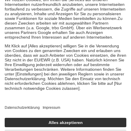
Kosten der Leistung zu entrichten.
Diese Regeln gelten grundsätzlich auch für Online-Apotheken.
Bei Heilmitteln und häuslicher Krankenpflege beträgt die
Zuzahlung zehn Prozent der Kosten sowie zehn Euro je
Verordnung.
Um das Engagement der Versicherten für ihre eigene Gesundheit zu
stärken und die besondere Stellung der Familie zu unterstützen,
fallen
keine Zuzahlungen
an bei:
• Kindern und Jugendlichen bis zum vollendeten 18. Lebensjahr
mit Ausnahme der Fahrkosten
• Untersuchungen zur Vorsorge und Früherkennung, die von der
GKV getragen werden
• empfohlenen Schutzimpfungen
• Harn- und Blutteststreifen
Wir nutzen Trusted Shops als unabhängigen Dienstleister für die
Einholung von Bewertungen. Trusted Shops hat Maßnahmen
getroffen, um sicherzustellen, dass es sich um echte Bewertungen
handelt. Mehr Informationen findest du hier:
https://help.etrusted.com/hc/de/articles/4419944605341
Einige Bilder und Inhalte wurden unter Zuhilfenahme künstlicher