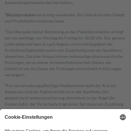
Anwendungshinweise des Herstellers.
2
Biozidprodukte
vorsichtig verwenden. Vor Gebrauch stets Etikett
und Produktinformationen lesen.
3
Die Übergabe deiner Bestellung an den Paketdienstleister erfolgt
bei uns werktags von Montag bis Freitag bis 18:00 Uhr. Der genaue
Lieferzeitpunkt kann je nach Region und in Abhängigkeit der
Produktverfügbarkeit sowie vom Zustellzeitpunkt des Spediteurs
abweichen. Darüber hinaus können notwendige pharmazeutische
Prüfungen, die zu deiner Arzneimittelsicherheit dienen, die
Lieferfrist um die Dauer der Prüfungen einschließlich Klärungen
verlängern.
4
Für verschreibungspflichtige Medikamente stellt der Arzt ein
Rezept aus und der Patient erhält sie in der Apotheke. Die
gesetzliche Krankenversicherung übernimmt in der Regel die
Kosten dafür, der Versicherte trägt einen Teil davon als Zuzahlung
mit.
Grundsätzlich leisten Mitglieder Zuzahlungen in Höhe von zehn
Prozent des Abgabepreises,
mindestens
jedoch
fünf Euro
und
höchstens zehn Euro.
Es sind jedoch nie mehr als die tatsächlichen