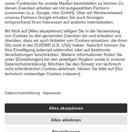
Kosten der Leistung zu entrichten.
Diese Regeln gelten grundsätzlich auch für Online-Apotheken.
Bei Heilmitteln und häuslicher Krankenpflege beträgt die
Zuzahlung zehn Prozent der Kosten sowie zehn Euro je
Verordnung.
Um das Engagement der Versicherten für ihre eigene Gesundheit zu
stärken und die besondere Stellung der Familie zu unterstützen,
fallen
keine Zuzahlungen
an bei:
• Kindern und Jugendlichen bis zum vollendeten 18. Lebensjahr
mit Ausnahme der Fahrkosten
• Untersuchungen zur Vorsorge und Früherkennung, die von der
GKV getragen werden
• empfohlenen Schutzimpfungen
• Harn- und Blutteststreifen
Wir nutzen Trusted Shops als unabhängigen Dienstleister für die
Einholung von Bewertungen. Trusted Shops hat Maßnahmen
getroffen, um sicherzustellen, dass es sich um echte Bewertungen
handelt. Mehr Informationen findest du hier:
https://help.etrusted.com/hc/de/articles/4419944605341