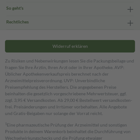
So geht's
Rechtliches
Widerruf erklären
Zu Risiken und Nebenwirkungen lesen Sie die Packungsbeilage und
fragen Sie Ihre Ärztin, Ihren Arzt oder in Ihrer Apotheke. AVP:
Üblicher Apothekenverkaufspreis berechnet nach der
Arzneimittelpreisverordnung. UVP: Unverbindliche
Preisempfehlung des Herstellers. Die angegebenen Preise
beinhalten die gesetzlich vorgeschriebene Mehrwertsteuer, ggf.
zzgl. 3,95 € Versandkosten. Ab 29,00 € Bestell­wert versand­kosten­
frei. Preisänderungen und Irrtümer vorbehalten. Alle Angebote
und Gratis-Beigaben nur solange der Vorrat reicht.
1
Eine pharmazeutische Prüfung der Arzneimittel und sonstigen
Produkte in deinem Warenkorb beinhaltet die Durchführung von
Wechselwirkungschecks und die Prüfung etwaiger