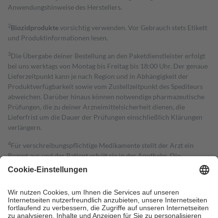
Anwendungshinweise des Herstellers.
2
Biozidprodukte
vorsichtig verwenden. Vor Gebrauch stets Etikett
und Produktinformationen lesen.
3
Die Übergabe deiner Bestellung an den Paketdienstleister erfolgt
bei uns werktags von Montag bis Freitag bis 18:00 Uhr. Der genaue
Lieferzeitpunkt kann je nach Region und in Abhängigkeit der
Produktverfügbarkeit sowie vom Zustellzeitpunkt des Spediteurs
abweichen. Darüber hinaus können notwendige pharmazeutische
Prüfungen, die zu deiner Arzneimittelsicherheit dienen, die
Lieferfrist um die Dauer der Prüfungen einschließlich Klärungen
verlängern.
4
Für verschreibungspflichtige Medikamente stellt der Arzt ein
Rezept aus und der Patient erhält sie in der Apotheke. Die
gesetzliche Krankenversicherung übernimmt in der Regel die
Kosten dafür, der Versicherte trägt einen Teil davon als Zuzahlung
mit.
Grundsätzlich leisten Mitglieder Zuzahlungen in Höhe von zehn
Prozent des Abgabepreises,
mindestens
jedoch
fünf Euro
und
höchstens zehn Euro.
Es sind jedoch nie mehr als die tatsächlichen