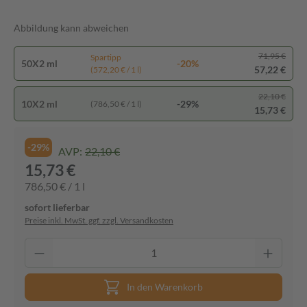
Abbildung kann abweichen
71,95 €
Spartipp
50X2 ml
-20%
57,22 €
(572,20 € / 1 l)
22,10 €
10X2 ml
-29%
(786,50 € / 1 l)
15,73 €
-29%
AVP:
22,10 €
15,73 €
786,50 € / 1 l
sofort lieferbar
Preise inkl. MwSt. ggf. zzgl. Versandkosten
In den Warenkorb