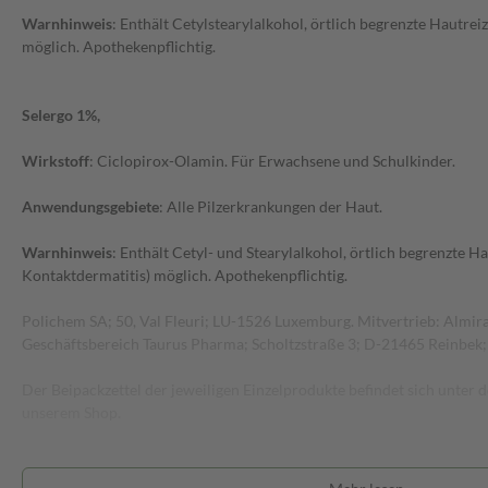
Warnhinweis
: Enthält Cetylstearylalkohol, örtlich begrenzte Hautrei
möglich. Apothekenpflichtig.
Selergo 1%,
Wirkstoff
: Ciclopirox-Olamin. Für Erwachsene und Schulkinder.
Anwendungsgebiete
: Alle Pilzerkrankungen der Haut.
Warnhinweis
: Enthält Cetyl- und Stearylalkohol, örtlich begrenzte Ha
Kontaktdermatitis) möglich. Apothekenpflichtig.
Polichem SA; 50, Val Fleuri; LU-1526 Luxemburg. Mitvertrieb: Almi
Geschäftsbereich Taurus Pharma; Scholtzstraße 3; D-21465 Reinbek; 
Der Beipackzettel der jeweiligen Einzelprodukte befindet sich unter
unserem Shop.