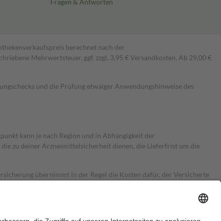
Fragen & Antworten
pothekenverkaufspreis berechnet nach der
hriebene Mehrwertsteuer, ggf. zzgl. 3,95 € Versandkosten. Ab 29,00 €
kungschecks und die Prüfung etwaiger Anwendungshinweise des
itpunkt kann je nach Region und in Abhängigkeit der
 zu deiner Arzneimittelsicherheit dienen, die Lieferfrist um die
ersicherung übernimmt in der Regel die Kosten dafür, der Versicherte
Euro.
Es sind jedoch nie mehr als die tatsächlichen Kosten der Leistung