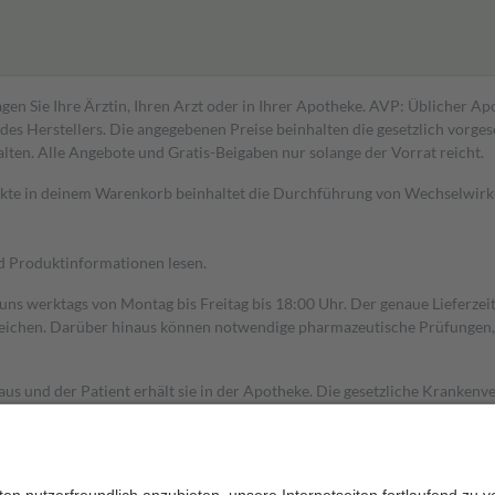
gen Sie Ihre Ärztin, Ihren Arzt oder in Ihrer Apotheke. AVP: Üblicher A
s Herstellers. Die angegebenen Preise beinhalten die gesetzlich vorgesc
alten. Alle Angebote und Gratis-Beigaben nur solange der Vorrat reicht.
dukte in deinem Warenkorb beinhaltet die Durchführung von Wechselwir
nd Produktinformationen lesen.
 uns werktags von Montag bis Freitag bis 18:00 Uhr. Der genaue Lieferze
ichen. Darüber hinaus können notwendige pharmazeutische Prüfungen, die
aus und der Patient erhält sie in der Apotheke. Die gesetzliche Krankenv
ent des Abgabepreises,
mindestens
jedoch
fünf Euro
und
höchstens zehn 