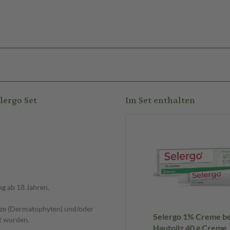
lergo Set
Im Set enthalten
ng ab 18 Jahren.
ilze (Dermatophyten) und/oder
Selergo 1% Creme be
t wurden.
Hautpilz 40 g Creme