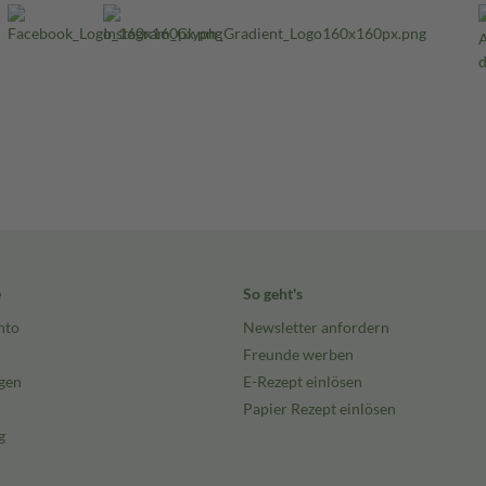
e
So geht's
nto
Newsletter anfordern
Freunde werben
gen
E-Rezept einlösen
Papier Rezept einlösen
g