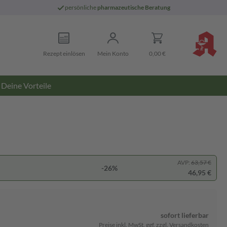
persönliche
pharmazeutische Beratung
Rezept einlösen
Mein Konto
0,00 €
Deine Vorteile
AVP:
63,57 €
-26%
46,95 €
sofort lieferbar
Preise inkl. MwSt. ggf. zzgl. Versandkosten