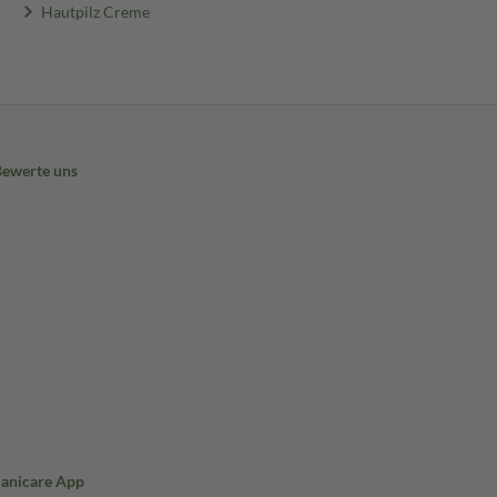
Hautpilz Creme
Bewerte uns
Sanicare App