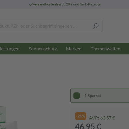
versandkostenfrei
ab 29 € und für E-Rezepte
letzungen
Sonnenschutz
Marken
Themenwelten
1 Sparset
-26%
AVP:
63,57 €
46,95 €