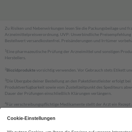
Zu Risiken und Nebenwirkungen lesen Sie die Packungsbeilage und fra
Arzneimittelpreisverordnung. UVP: Unverbindliche Preisempfehlung de
Bestell­wert versand­kosten­frei. Preisänderungen und Irrtümer vorbeh
1
Eine pharmazeutische Prüfung der Arzneimittel und sonstigen Pro
Herstellers.
2
Biozidprodukte
vorsichtig verwenden. Vor Gebrauch stets Etikett u
3
Die Übergabe deiner Bestellung an den Paketdienstleister erfolgt bei
Produktverfügbarkeit sowie vom Zustellzeitpunkt des Spediteurs abwe
Dauer der Prüfungen einschließlich Klärungen verlängern.
4
Für verschreibungspflichtige Medikamente stellt der Arzt ein Rezept 
trägt einen Teil davon als Zuzahlung mit.
Grundsätzlich leisten Mitglieder Zuzahlungen in Höhe von zehn Proz
zu entrichten.
Diese Regeln gelten grundsätzlich auch für Online-Apotheken.