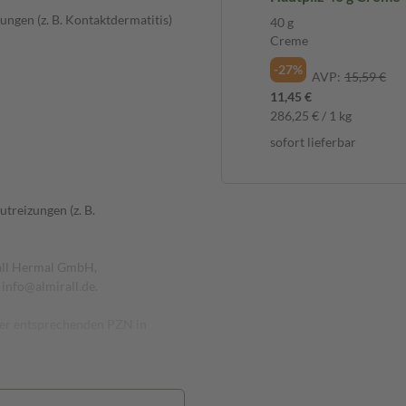
zungen (z. B. Kontaktdermatitis)
40 g
Creme
-27%
AVP:
15,59 €
11,45 €
286,25 € / 1 kg
sofort lieferbar
utreizungen (z. B.
rall Hermal GmbH,
info@almirall.de.
 der entsprechenden PZN in