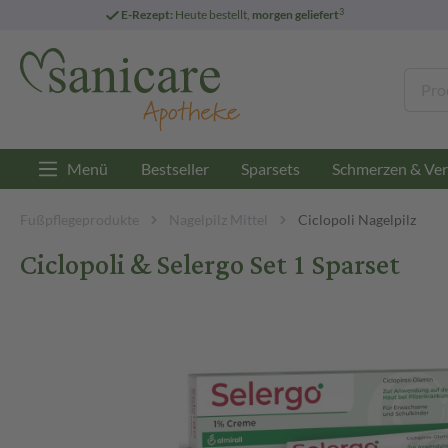
3
E-Rezept:
Heute bestellt,
morgen geliefert
Menü
Bestseller
Sparsets
Schmerzen & Ver
Fußpflegeprodukte
Nagelpilz Mittel
Ciclopoli Nagelpilz
Ciclopoli & Selergo Set 1 Sparset