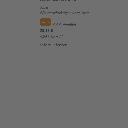
Wirkstoffhaltiger Nagellack
6.6 ml
Wirkstoffhaltiger Nagellack
-41%
AVP:
47,98 €
28,16 €
4.266,67 € / 1 l
sofort lieferbar