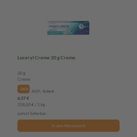
Loceryl Creme 20 g Creme
20 g
Creme
-36%
AVP:
9,96 €
6,37 €
318,50 € / 1 kg
sofort lieferbar
In den Warenkorb