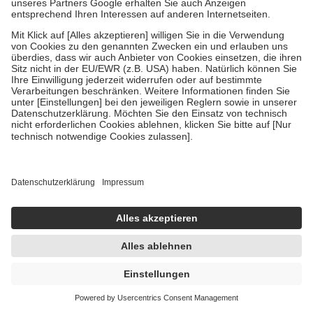
Amofin 5% 3 ml Wirkstoffhaltiger Nagellack
3 ml
Wirkstoffhaltiger Nagellack
-35%
AVP:
23,95 €
15,64 €
5.213,33 € / 1 l
sofort lieferbar
In den Warenkorb