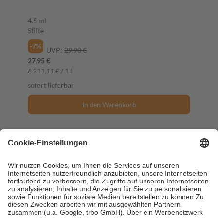
4.5 ml
Stifte
-7%
UVP:
29,90 €
27,95 €
6.211,11 € / 1 l
sofort lieferbar
In den Warenkorb