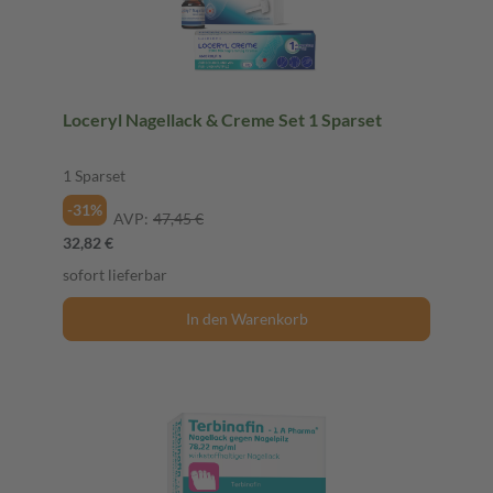
Loceryl Nagellack & Creme Set 1 Sparset
1 Sparset
-31%
AVP:
47,45 €
32,82 €
sofort lieferbar
In den Warenkorb