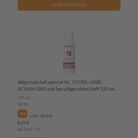
In den Warenkorb
Allpresan fuß spezial Nr. 7 FUSS- UND
SCHUH-DEO mit beruhigendem Duft 125 ml
Spray
125 ml
Spray
-8%
UVP:
8,95 €
8,27 €
66,16 € / 1 l