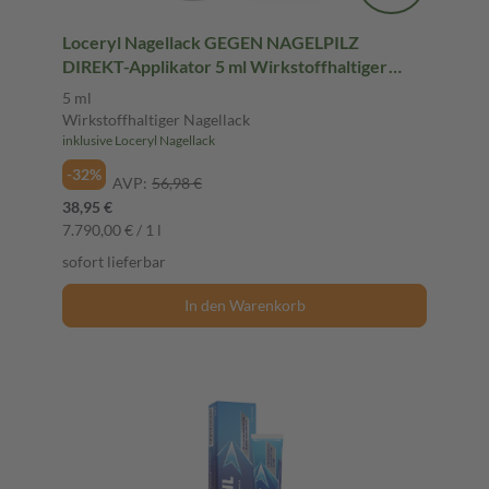
Loceryl Nagellack GEGEN NAGELPILZ
DIREKT-Applikator 5 ml Wirkstoffhaltiger
Nagellack
5 ml
Wirkstoffhaltiger Nagellack
inklusive Loceryl Nagellack
-32%
AVP:
56,98 €
38,95 €
7.790,00 € / 1 l
sofort lieferbar
In den Warenkorb