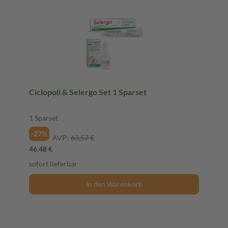
Ciclopoli & Selergo Set 1 Sparset
1 Sparset
-27%
AVP:
63,57 €
46,48 €
sofort lieferbar
In den Warenkorb