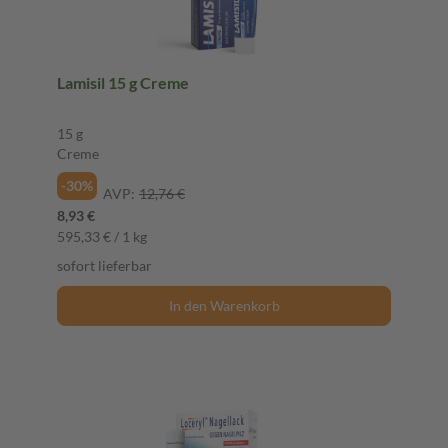
Lamisil 15 g Creme
15 g
Creme
-30%
AVP:
12,76 €
8,93 €
595,33 € / 1 kg
sofort lieferbar
In den Warenkorb