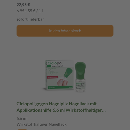
22,95 €
6.954,55 € / 1 l
sofort lieferbar
In den Warenkorb
Ciclopoli gegen Nagelpilz Nagellack mit
Applikationshilfe 6.6 ml Wirkstoffhaltiger
Nagellack
6.6 ml
Wirkstoffhaltiger Nagellack