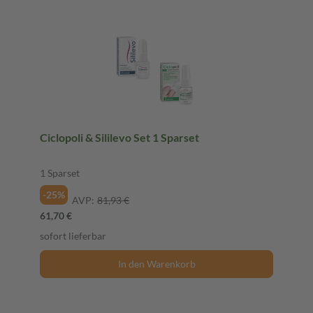
Ciclopoli & Sililevo Set 1 Sparset
1 Sparset
-25%
AVP:
81,93 €
61,70 €
sofort lieferbar
In den Warenkorb