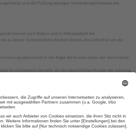
kungschecks und die Prüfung etwaiger Anwendungshinweise des
itpunkt kann je nach Region und in Abhängigkeit der
 zu deiner Arzneimittelsicherheit dienen, die Lieferfrist um die
ersicherung übernimmt in der Regel die Kosten dafür, der Versicherte
Euro.
Es sind jedoch nie mehr als die tatsächlichen Kosten der Leistung
e Zuzahlungen
an bei:
herzustellen, dass es sich um echte Bewertungen handelt. Mehr