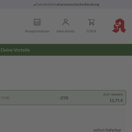
persönliche
pharmazeutische Beratung
Rezept einlösen
Mein Konto
0,00 €
Deine Vorteile
AVP:
14,85 €
-21%
/ 1 St)
11,71 €
sofort lieferbar