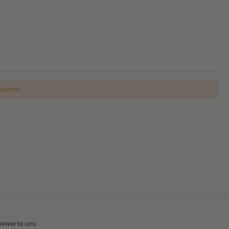
nderen.
Bewerte uns