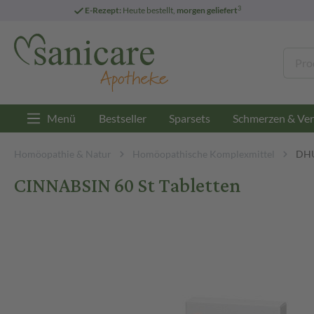
3
E-Rezept:
Heute bestellt,
morgen geliefert
Menü
Bestseller
Sparsets
Schmerzen & Ver
Homöopathie & Natur
Homöopathische Komplexmittel
DHU
CINNABSIN 60 St Tabletten