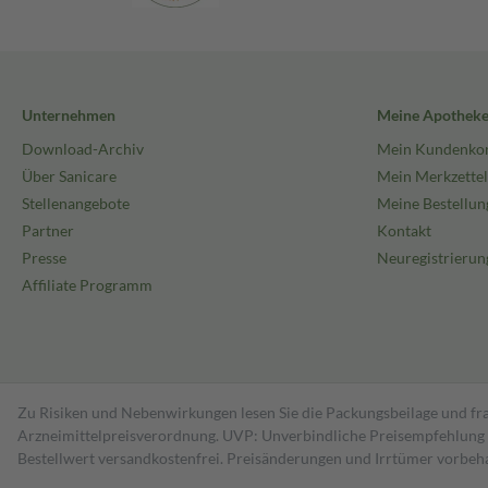
Unternehmen
Meine Apothek
Download-Archiv
Mein Kundenko
Über Sanicare
Mein Merkzettel
Stellenangebote
Meine Bestellun
Partner
Kontakt
Presse
Neuregistrierun
Affiliate Programm
Zu Risiken und Nebenwirkungen lesen Sie die Packungsbeilage und fra
Arzneimittelpreisverordnung. UVP: Unverbindliche Preisempfehlung de
Bestell­wert versand­kosten­frei. Preisänderungen und Irrtümer vorbeh