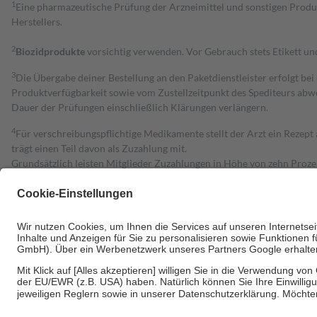
1
Eine pharmazeutische Prüfung der Arzneimittel und sonstigen Pro
Herstellers.
2
Biozidprodukte
vorsichtig verwenden. Vor Gebrauch stets Etikett u
3
Die Übergabe deiner Bestellung an den Paketdienstleister erfolgt bei
Produktverfügbarkeit sowie vom Zustellzeitpunkt des Spediteurs abwe
Dauer der Prüfungen einschließlich Klärungen verlängern.
4
Für verschreibungspflichtige Medikamente stellt der Arzt ein Rezept 
trägt einen Teil davon als Zuzahlung mit.
Grundsätzlich leisten Mitglieder Zuzahlungen in Höhe von zehn Proz
zu entrichten.
Diese Regeln gelten grundsätzlich auch für Online-Apotheken.
Bei Heilmitteln und häuslicher Krankenpflege beträgt die Zuzahlung 
Um das Engagement der Versicherten für ihre eigene Gesundheit zu stä
• Kindern und Jugendlichen bis zum vollendeten 18. Lebensjahr mit
• Untersuchungen zur Vorsorge und Früherkennung, die von der GKV
• empfohlenen Schutzimpfungen
• Harn- und Blutteststreifen
Wir nutzen Trusted Shops als unabhängigen Dienstleister für die Ein