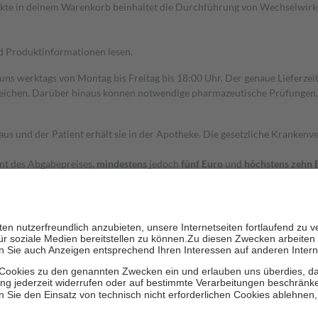
dukte in deinem Warenkorb beinhaltet die Durchführung von Wechselwir
nd Produktinformationen lesen.
 uns werktags von Montag bis Freitag bis 18:00 Uhr. Der genaue Lieferze
ichen. Darüber hinaus können notwendige pharmazeutische Prüfungen, die
aus und der Patient erhält sie in der Apotheke. Die gesetzliche Krankenv
ent des Abgabepreises,
mindestens
jedoch
fünf Euro
und
höchstens zehn 
zehn Prozent der Kosten sowie zehn Euro je Verordnung.
rken und die besondere Stellung der Familie zu unterstützen, fallen
kein
 Ausnahme der Fahrkosten
 getragen werden
holung von Bewertungen. Trusted Shops hat Maßnahmen getroffen, um sic