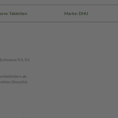
orm: Tabletten
Marke: DHU
 Echinacea Trit. D1
ittelbildern ab.
hlen (Sinusitis).