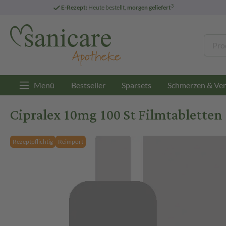
3
E-Rezept:
Heute bestellt,
morgen geliefert
Menü
Bestseller
Sparsets
Schmerzen & Ver
Cipralex 10mg 100 St Filmtabletten
Rezeptpflichtig
Reimport