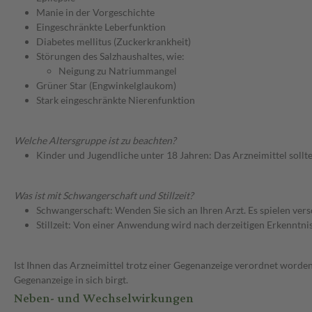
Manie in der Vorgeschichte
Eingeschränkte Leberfunktion
Diabetes mellitus (Zuckerkrankheit)
Störungen des Salzhaushaltes, wie:
Neigung zu Natriummangel
Grüner Star (Engwinkelglaukom)
Stark eingeschränkte Nierenfunktion
Welche Altersgruppe ist zu beachten?
Kinder und Jugendliche unter 18 Jahren: Das Arzneimittel sollt
Was ist mit Schwangerschaft und Stillzeit?
Schwangerschaft: Wenden Sie sich an Ihren Arzt. Es spielen ve
Stillzeit: Von einer Anwendung wird nach derzeitigen Erkenntniss
Ist Ihnen das Arzneimittel trotz einer Gegenanzeige verordnet worden
Gegenanzeige in sich birgt.
Neben- und Wechselwirkungen