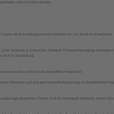
 Apotheker überschritten werden.
r Dauer der Erkrankung und wird deshalb nur von Ihrem Arzt bestimmt.
 unter anderem zu Erbrechen, Übelkeit, Pulsbeschleunigung, niedrigem 
m Arzt in Verbindung.
z normal (also nicht mit der doppelten Menge) fort.
d älteren Menschen auf eine gewissenhafte Dosierung. Im Zweifelsfalle f
gsbeilage abweichen. Da der Arzt sie individuell abstimmt, sollten Si