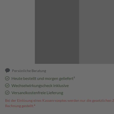
Abbildung kann abweichen
Persönliche Beratung
Heute bestellt und morgen geliefert³
Wechselwirkungscheck inklusive
Versandkostenfreie Lieferung
Bei der Einlösung eines Kassenrezeptes werden nur die gesetzlichen 
Rechnung gestellt.⁴