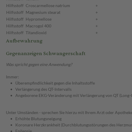
Hilfsstoff
Croscarmellose natrium
+
Hilfsstoff
Magnesium stearat
+
Hilfsstoff
Hypromellose
+
Hilfsstoff
Macrogol 400
+
Hilfsstoff
Titandioxid
+
Aufbewahrung
Gegenanzeigen Schwangerschaft
Was spricht gegen eine Anwendung?
Immer:
Überempfindlichkeit gegen die Inhaltsstoffe
Verlängerung des QT-Intervalls
Angeborene EKG-Veränderung mit Verlängerung von QT (Long
Unter Umständen - sprechen Sie hierzu mit Ihrem Arzt oder Apotheke
Erhöhte Blutungsneigung
Koronare Herzkrankheit (Durchblutungsstörungen des Herzmus
Epilepsie