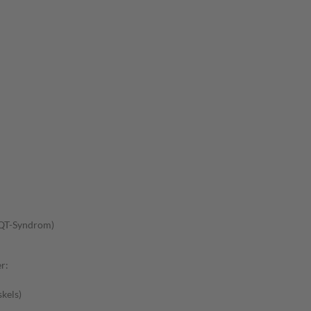
-QT-Syndrom)
r:
kels)