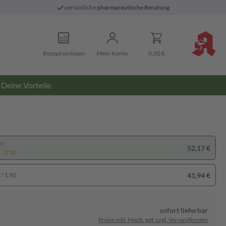
persönliche
pharmazeutische Beratung
Rezept einlösen
Mein Konto
0,00 €
Deine Vorteile
pp
52,17 €
/ 1 St)
41,94 €
/ 1 St)
sofort lieferbar
Preise inkl. MwSt. ggf. zzgl. Versandkosten