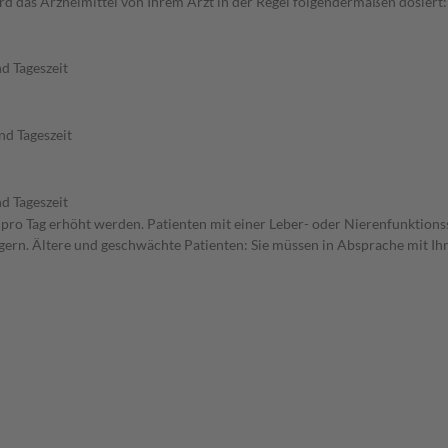
 das Arzneimittel von Ihrem Arzt in der Regel folgendermaßen dosiert: 
d Tageszeit
nd Tageszeit
d Tageszeit
n pro Tag erhöht werden. Patienten mit einer Leber- oder Nierenfunktions
ern. Ältere und geschwächte Patienten: Sie müssen in Absprache mit Ihre