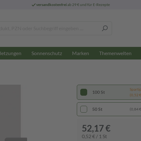
versandkostenfrei
ab 29 € und für E-Rezepte
letzungen
Sonnenschutz
Marken
Themenwelten
Sparti
100 St
(0,52 € 
50 St
(0,84 € 
52,17 €
0,52 € / 1 St