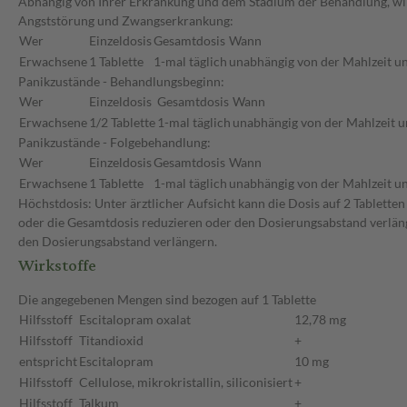
Abhängig von Ihrer Erkrankung und dem Stadium der Behandlung, wird
Angststörung und Zwangserkrankung:
Wer
Einzeldosis
Gesamtdosis
Wann
Erwachsene
1 Tablette
1-mal täglich
unabhängig von der Mahlzeit un
Panikzustände - Behandlungsbeginn:
Wer
Einzeldosis
Gesamtdosis
Wann
Erwachsene
1/2 Tablette
1-mal täglich
unabhängig von der Mahlzeit u
Panikzustände - Folgebehandlung:
Wer
Einzeldosis
Gesamtdosis
Wann
Erwachsene
1 Tablette
1-mal täglich
unabhängig von der Mahlzeit un
Höchstdosis: Unter ärztlicher Aufsicht kann die Dosis auf 2 Tablette
oder die Gesamtdosis reduzieren oder den Dosierungsabstand verläng
den Dosierungsabstand verlängern.
Wirkstoffe
Die angegebenen Mengen sind bezogen auf 1 Tablette
Hilfsstoff
Escitalopram oxalat
12,78 mg
Hilfsstoff
Titandioxid
+
entspricht
Escitalopram
10 mg
Hilfsstoff
Cellulose, mikrokristallin, siliconisiert
+
Hilfsstoff
Talkum
+