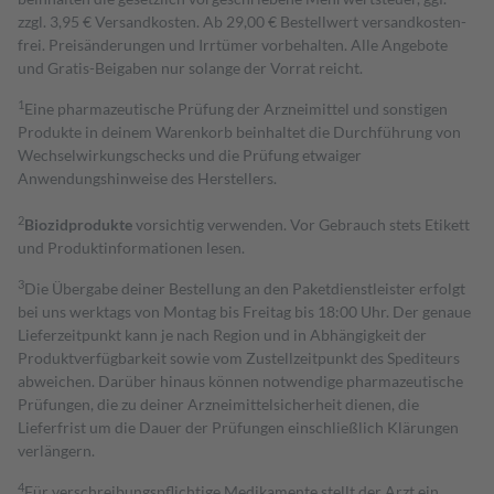
zzgl. 3,95 € Versandkosten. Ab 29,00 € Bestell­wert versand­kosten­
frei. Preisänderungen und Irrtümer vorbehalten. Alle Angebote
und Gratis-Beigaben nur solange der Vorrat reicht.
1
Eine pharmazeutische Prüfung der Arzneimittel und sonstigen
Produkte in deinem Warenkorb beinhaltet die Durchführung von
Wechselwirkungschecks und die Prüfung etwaiger
Anwendungshinweise des Herstellers.
2
Biozidprodukte
vorsichtig verwenden. Vor Gebrauch stets Etikett
und Produktinformationen lesen.
3
Die Übergabe deiner Bestellung an den Paketdienstleister erfolgt
bei uns werktags von Montag bis Freitag bis 18:00 Uhr. Der genaue
Lieferzeitpunkt kann je nach Region und in Abhängigkeit der
Produktverfügbarkeit sowie vom Zustellzeitpunkt des Spediteurs
abweichen. Darüber hinaus können notwendige pharmazeutische
Prüfungen, die zu deiner Arzneimittelsicherheit dienen, die
Lieferfrist um die Dauer der Prüfungen einschließlich Klärungen
verlängern.
4
Für verschreibungspflichtige Medikamente stellt der Arzt ein