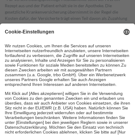
Rezept aus und der Patient erhält sie in der Apotheke. Die
gesetzliche Krankenversicherung übernimmt in der Regel die
Kosten dafür, der Versicherte trägt einen Teil davon als Zuzahlung
mit.
Grundsätzlich leisten Mitglieder Zuzahlungen in Höhe von zehn
Prozent des Abgabepreises,
mindestens
jedoch
fünf Euro
und
höchstens zehn Euro.
Es sind jedoch nie mehr als die tatsächlichen
Kosten der Leistung zu entrichten.
Diese Regeln gelten grundsätzlich auch für Online-Apotheken.
Bei Heilmitteln und häuslicher Krankenpflege beträgt die
Zuzahlung zehn Prozent der Kosten sowie zehn Euro je
Verordnung.
Um das Engagement der Versicherten für ihre eigene Gesundheit zu
stärken und die besondere Stellung der Familie zu unterstützen,
fallen
keine Zuzahlungen
an bei:
• Kindern und Jugendlichen bis zum vollendeten 18. Lebensjahr
mit Ausnahme der Fahrkosten
• Untersuchungen zur Vorsorge und Früherkennung, die von der
GKV getragen werden
• empfohlenen Schutzimpfungen
• Harn- und Blutteststreifen