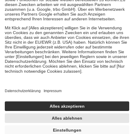
Zuzahlung zehn Prozent der Kosten sowie zehn Euro je
Verordnung.
Um das Engagement der Versicherten für ihre eigene Gesundheit zu
stärken und die besondere Stellung der Familie zu unterstützen,
fallen
keine Zuzahlungen
an bei:
• Kindern und Jugendlichen bis zum vollendeten 18. Lebensjahr
mit Ausnahme der Fahrkosten
• Untersuchungen zur Vorsorge und Früherkennung, die von der
GKV getragen werden
• empfohlenen Schutzimpfungen
• Harn- und Blutteststreifen
Wir nutzen Trusted Shops als unabhängigen Dienstleister für die
Einholung von Bewertungen. Trusted Shops hat Maßnahmen
getroffen, um sicherzustellen, dass es sich um echte Bewertungen
handelt. Mehr Informationen findest du hier:
https://help.etrusted.com/hc/de/articles/4419944605341
Einige Bilder und Inhalte wurden unter Zuhilfenahme künstlicher
Intelligenz erstellt.
AVP:
5,88 €