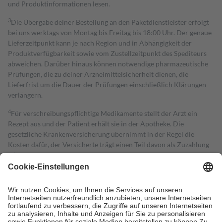
und Produktinformationen lesen.
3
Die Übergabe deiner Bestellung an den Paketdienstleister erfolgt
bei uns werktags von Montag bis Freitag bis 18:00 Uhr. Der genaue
Lieferzeitpunkt kann je nach Region und in Abhängigkeit der
Produktverfügbarkeit sowie vom Zustellzeitpunkt des Spediteurs
abweichen. Darüber hinaus können notwendige pharmazeutische
Prüfungen, die zu deiner Arzneimittelsicherheit dienen, die
Lieferfrist um die Dauer der Prüfungen einschließlich Klärungen
verlängern.
4
Für verschreibungspflichtige Medikamente stellt der Arzt ein
Rezept aus und der Patient erhält sie in der Apotheke. Die
gesetzliche Krankenversicherung übernimmt in der Regel die
Kosten dafür, der Versicherte trägt einen Teil davon als Zuzahlung
mit.
Grundsätzlich leisten Mitglieder Zuzahlungen in Höhe von zehn
Prozent des Abgabepreises,
mindestens
jedoch
fünf Euro
und
höchstens zehn Euro.
Es sind jedoch nie mehr als die tatsächlichen
Kosten der Leistung zu entrichten.
Diese Regeln gelten grundsätzlich auch für Online-Apotheken.
Bei Heilmitteln und häuslicher Krankenpflege beträgt die