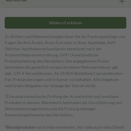
Widerruf erklären
Zu Risiken und Nebenwirkungen lesen Sie die Packungsbeilage und
fragen Sie Ihre Ärztin, Ihren Arzt oder in Ihrer Apotheke. AVP:
Üblicher Apothekenverkaufspreis berechnet nach der
Arzneimittelpreisverordnung. UVP: Unverbindliche
Preisempfehlung des Herstellers. Die angegebenen Preise
beinhalten die gesetzlich vorgeschriebene Mehrwertsteuer, ggf.
zzgl. 3,95 € Versandkosten. Ab 29,00 € Bestell­wert versand­kosten­
frei. Preisänderungen und Irrtümer vorbehalten. Alle Angebote
und Gratis-Beigaben nur solange der Vorrat reicht.
1
Eine pharmazeutische Prüfung der Arzneimittel und sonstigen
Produkte in deinem Warenkorb beinhaltet die Durchführung von
Wechselwirkungschecks und die Prüfung etwaiger
Anwendungshinweise des Herstellers.
2
Biozidprodukte
vorsichtig verwenden. Vor Gebrauch stets Etikett