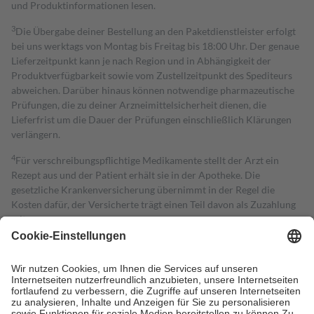
und Produktinformationen lesen.
3
Die Übergabe deiner Bestellung an den Paketdienstleister erfolgt
bei uns werktags von Montag bis Freitag bis 18:00 Uhr. Der genaue
Lieferzeitpunkt kann je nach Region und in Abhängigkeit der
Produktverfügbarkeit sowie vom Zustellzeitpunkt des Spediteurs
abweichen. Darüber hinaus können notwendige pharmazeutische
Prüfungen, die zu deiner Arzneimittelsicherheit dienen, die
Lieferfrist um die Dauer der Prüfungen einschließlich Klärungen
verlängern.
4
Für verschreibungspflichtige Medikamente stellt der Arzt ein
Rezept aus und der Patient erhält sie in der Apotheke. Die
gesetzliche Krankenversicherung übernimmt in der Regel die
Kosten dafür, der Versicherte trägt einen Teil davon als Zuzahlung
mit.
Grundsätzlich leisten Mitglieder Zuzahlungen in Höhe von zehn
Prozent des Abgabepreises,
mindestens
jedoch
fünf Euro
und
höchstens zehn Euro.
Es sind jedoch nie mehr als die tatsächlichen
Kosten der Leistung zu entrichten.
Diese Regeln gelten grundsätzlich auch für Online-Apotheken.
Bei Heilmitteln und häuslicher Krankenpflege beträgt die