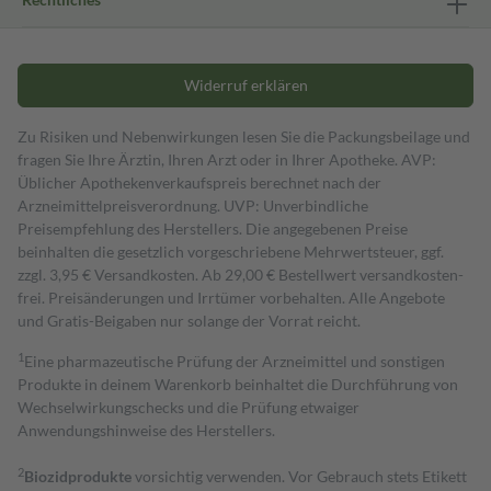
Widerruf erklären
Zu Risiken und Nebenwirkungen lesen Sie die Packungsbeilage und
fragen Sie Ihre Ärztin, Ihren Arzt oder in Ihrer Apotheke. AVP:
Üblicher Apothekenverkaufspreis berechnet nach der
Arzneimittelpreisverordnung. UVP: Unverbindliche
Preisempfehlung des Herstellers. Die angegebenen Preise
beinhalten die gesetzlich vorgeschriebene Mehrwertsteuer, ggf.
zzgl. 3,95 € Versandkosten. Ab 29,00 € Bestell­wert versand­kosten­
frei. Preisänderungen und Irrtümer vorbehalten. Alle Angebote
und Gratis-Beigaben nur solange der Vorrat reicht.
1
Eine pharmazeutische Prüfung der Arzneimittel und sonstigen
Produkte in deinem Warenkorb beinhaltet die Durchführung von
Wechselwirkungschecks und die Prüfung etwaiger
Anwendungshinweise des Herstellers.
2
Biozidprodukte
vorsichtig verwenden. Vor Gebrauch stets Etikett