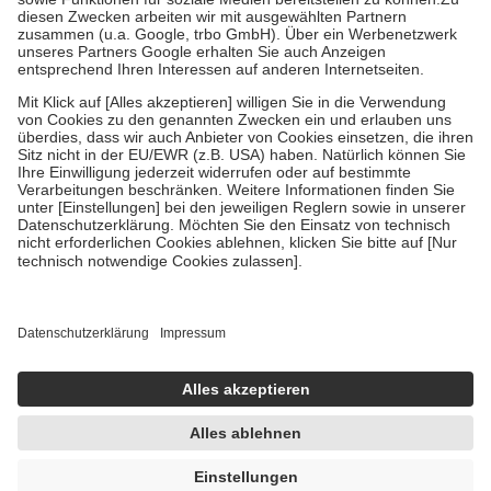
Zuzahlung zehn Prozent der Kosten sowie zehn Euro je
Verordnung.
Um das Engagement der Versicherten für ihre eigene Gesundheit zu
stärken und die besondere Stellung der Familie zu unterstützen,
fallen
keine Zuzahlungen
an bei:
• Kindern und Jugendlichen bis zum vollendeten 18. Lebensjahr
mit Ausnahme der Fahrkosten
• Untersuchungen zur Vorsorge und Früherkennung, die von der
GKV getragen werden
• empfohlenen Schutzimpfungen
• Harn- und Blutteststreifen
Wir nutzen Trusted Shops als unabhängigen Dienstleister für die
Einholung von Bewertungen. Trusted Shops hat Maßnahmen
getroffen, um sicherzustellen, dass es sich um echte Bewertungen
handelt. Mehr Informationen findest du hier:
https://help.etrusted.com/hc/de/articles/4419944605341
Einige Bilder und Inhalte wurden unter Zuhilfenahme künstlicher
Intelligenz erstellt.
AVP:
14,91 €