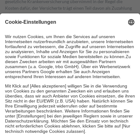
gesetzliche Krankenversicherung übernimmt in der Regel die
Kosten dafür, der Versicherte trägt einen Teil davon als Zuzahlung
mit.
Grundsätzlich leisten Mitglieder Zuzahlungen in Höhe von zehn
Prozent des Abgabepreises,
mindestens
jedoch
fünf Euro
und
höchstens zehn Euro.
Es sind jedoch nie mehr als die tatsächlichen
Kosten der Leistung zu entrichten.
Diese Regeln gelten grundsätzlich auch für Online-Apotheken.
Bei Heilmitteln und häuslicher Krankenpflege beträgt die
Zuzahlung zehn Prozent der Kosten sowie zehn Euro je
Verordnung.
Um das Engagement der Versicherten für ihre eigene Gesundheit zu
stärken und die besondere Stellung der Familie zu unterstützen,
fallen
keine Zuzahlungen
an bei:
• Kindern und Jugendlichen bis zum vollendeten 18. Lebensjahr
mit Ausnahme der Fahrkosten
• Untersuchungen zur Vorsorge und Früherkennung, die von der
GKV getragen werden
• empfohlenen Schutzimpfungen
• Harn- und Blutteststreifen
Wir nutzen Trusted Shops als unabhängigen Dienstleister für die