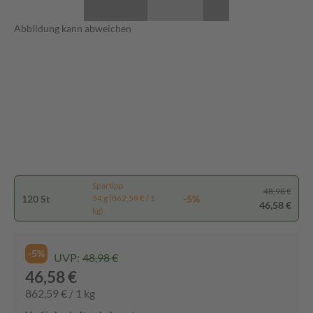
Abbildung kann abweichen
Spartipp
48,98 €
120 St
-5%
54 g (862,59 € / 1
46,58 €
kg)
-5%
UVP:
48,98 €
46,58 €
862,59 € / 1 kg