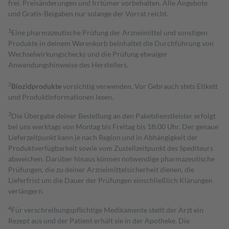
frei. Preisänderungen und Irrtümer vorbehalten. Alle Angebote
und Gratis-Beigaben nur solange der Vorrat reicht.
1
Eine pharmazeutische Prüfung der Arzneimittel und sonstigen
Produkte in deinem Warenkorb beinhaltet die Durchführung von
Wechselwirkungschecks und die Prüfung etwaiger
Anwendungshinweise des Herstellers.
2
Biozidprodukte
vorsichtig verwenden. Vor Gebrauch stets Etikett
und Produktinformationen lesen.
3
Die Übergabe deiner Bestellung an den Paketdienstleister erfolgt
bei uns werktags von Montag bis Freitag bis 18:00 Uhr. Der genaue
Lieferzeitpunkt kann je nach Region und in Abhängigkeit der
Produktverfügbarkeit sowie vom Zustellzeitpunkt des Spediteurs
abweichen. Darüber hinaus können notwendige pharmazeutische
Prüfungen, die zu deiner Arzneimittelsicherheit dienen, die
Lieferfrist um die Dauer der Prüfungen einschließlich Klärungen
verlängern.
4
Für verschreibungspflichtige Medikamente stellt der Arzt ein
Rezept aus und der Patient erhält sie in der Apotheke. Die