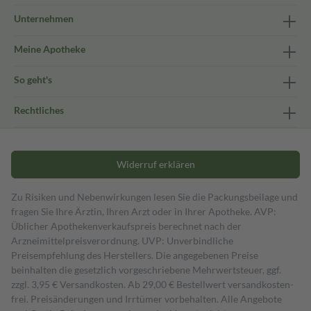
Unternehmen
Meine Apotheke
So geht's
Rechtliches
Widerruf erklären
Zu Risiken und Nebenwirkungen lesen Sie die Packungsbeilage und
fragen Sie Ihre Ärztin, Ihren Arzt oder in Ihrer Apotheke. AVP:
Üblicher Apothekenverkaufspreis berechnet nach der
Arzneimittelpreisverordnung. UVP: Unverbindliche
Preisempfehlung des Herstellers. Die angegebenen Preise
beinhalten die gesetzlich vorgeschriebene Mehrwertsteuer, ggf.
zzgl. 3,95 € Versandkosten. Ab 29,00 € Bestell­wert versand­kosten­
frei. Preisänderungen und Irrtümer vorbehalten. Alle Angebote