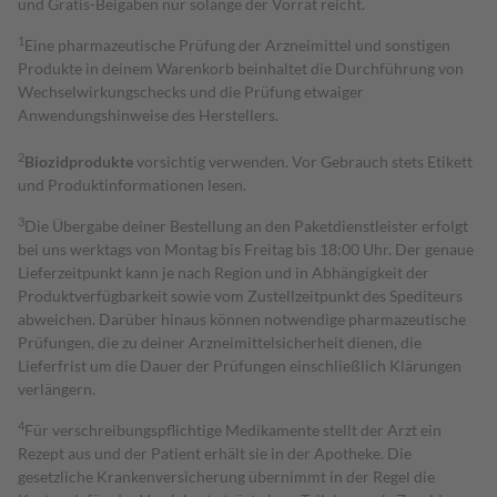
und Gratis-Beigaben nur solange der Vorrat reicht.
1
Eine pharmazeutische Prüfung der Arzneimittel und sonstigen
Produkte in deinem Warenkorb beinhaltet die Durchführung von
Wechselwirkungschecks und die Prüfung etwaiger
Anwendungshinweise des Herstellers.
2
Biozidprodukte
vorsichtig verwenden. Vor Gebrauch stets Etikett
und Produktinformationen lesen.
3
Die Übergabe deiner Bestellung an den Paketdienstleister erfolgt
bei uns werktags von Montag bis Freitag bis 18:00 Uhr. Der genaue
Lieferzeitpunkt kann je nach Region und in Abhängigkeit der
Produktverfügbarkeit sowie vom Zustellzeitpunkt des Spediteurs
abweichen. Darüber hinaus können notwendige pharmazeutische
Prüfungen, die zu deiner Arzneimittelsicherheit dienen, die
Lieferfrist um die Dauer der Prüfungen einschließlich Klärungen
verlängern.
4
Für verschreibungspflichtige Medikamente stellt der Arzt ein
Rezept aus und der Patient erhält sie in der Apotheke. Die
gesetzliche Krankenversicherung übernimmt in der Regel die