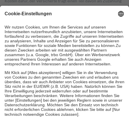
Kosten dafür, der Versicherte trägt einen Teil davon als Zuzahlung
mit.
Grundsätzlich leisten Mitglieder Zuzahlungen in Höhe von zehn
Prozent des Abgabepreises,
mindestens
jedoch
fünf Euro
und
höchstens zehn Euro.
Es sind jedoch nie mehr als die tatsächlichen
Kosten der Leistung zu entrichten.
Diese Regeln gelten grundsätzlich auch für Online-Apotheken.
Bei Heilmitteln und häuslicher Krankenpflege beträgt die
Zuzahlung zehn Prozent der Kosten sowie zehn Euro je
Verordnung.
Um das Engagement der Versicherten für ihre eigene Gesundheit zu
stärken und die besondere Stellung der Familie zu unterstützen,
fallen
keine Zuzahlungen
an bei:
• Kindern und Jugendlichen bis zum vollendeten 18. Lebensjahr
mit Ausnahme der Fahrkosten
• Untersuchungen zur Vorsorge und Früherkennung, die von der
GKV getragen werden
• empfohlenen Schutzimpfungen
• Harn- und Blutteststreifen
Wir nutzen Trusted Shops als unabhängigen Dienstleister für die
Einholung von Bewertungen. Trusted Shops hat Maßnahmen