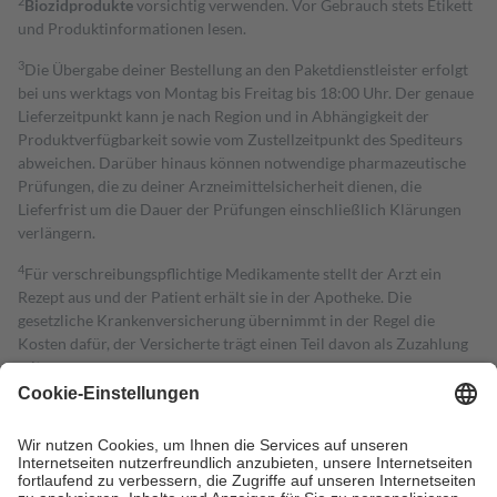
2
Biozidprodukte
vorsichtig verwenden. Vor Gebrauch stets Etikett
und Produktinformationen lesen.
3
Die Übergabe deiner Bestellung an den Paketdienstleister erfolgt
bei uns werktags von Montag bis Freitag bis 18:00 Uhr. Der genaue
Lieferzeitpunkt kann je nach Region und in Abhängigkeit der
Produktverfügbarkeit sowie vom Zustellzeitpunkt des Spediteurs
abweichen. Darüber hinaus können notwendige pharmazeutische
Prüfungen, die zu deiner Arzneimittelsicherheit dienen, die
Lieferfrist um die Dauer der Prüfungen einschließlich Klärungen
verlängern.
4
Für verschreibungspflichtige Medikamente stellt der Arzt ein
Rezept aus und der Patient erhält sie in der Apotheke. Die
gesetzliche Krankenversicherung übernimmt in der Regel die
Kosten dafür, der Versicherte trägt einen Teil davon als Zuzahlung
mit.
Grundsätzlich leisten Mitglieder Zuzahlungen in Höhe von zehn
Prozent des Abgabepreises,
mindestens
jedoch
fünf Euro
und
höchstens zehn Euro.
Es sind jedoch nie mehr als die tatsächlichen
Kosten der Leistung zu entrichten.
Diese Regeln gelten grundsätzlich auch für Online-Apotheken.