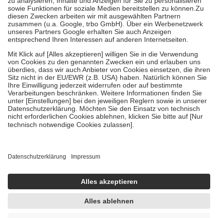
Bei Heilmitteln und häuslicher Krankenpflege beträgt die
Zuzahlung zehn Prozent der Kosten sowie zehn Euro je
Verordnung.
Um das Engagement der Versicherten für ihre eigene Gesundheit zu
stärken und die besondere Stellung der Familie zu unterstützen,
fallen
keine Zuzahlungen
an bei:
• Kindern und Jugendlichen bis zum vollendeten 18. Lebensjahr
mit Ausnahme der Fahrkosten
• Untersuchungen zur Vorsorge und Früherkennung, die von der
GKV getragen werden
• empfohlenen Schutzimpfungen
• Harn- und Blutteststreifen
Wir nutzen Trusted Shops als unabhängigen Dienstleister für die
Einholung von Bewertungen. Trusted Shops hat Maßnahmen
getroffen, um sicherzustellen, dass es sich um echte Bewertungen
handelt. Mehr Informationen findest du hier:
https://help.etrusted.com/hc/de/articles/4419944605341
Einige Bilder und Inhalte wurden unter Zuhilfenahme künstlicher
Intelligenz erstellt.