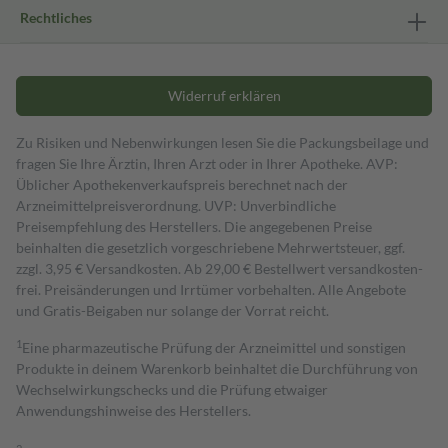
Rechtliches
Widerruf erklären
Zu Risiken und Nebenwirkungen lesen Sie die Packungsbeilage und
fragen Sie Ihre Ärztin, Ihren Arzt oder in Ihrer Apotheke. AVP:
Üblicher Apothekenverkaufspreis berechnet nach der
Arzneimittelpreisverordnung. UVP: Unverbindliche
Preisempfehlung des Herstellers. Die angegebenen Preise
beinhalten die gesetzlich vorgeschriebene Mehrwertsteuer, ggf.
zzgl. 3,95 € Versandkosten. Ab 29,00 € Bestell­wert versand­kosten­
frei. Preisänderungen und Irrtümer vorbehalten. Alle Angebote
und Gratis-Beigaben nur solange der Vorrat reicht.
1
Eine pharmazeutische Prüfung der Arzneimittel und sonstigen
Produkte in deinem Warenkorb beinhaltet die Durchführung von
Wechselwirkungschecks und die Prüfung etwaiger
Anwendungshinweise des Herstellers.