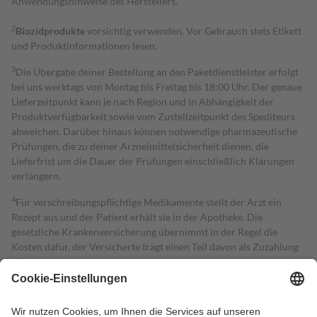
Anwendungshinweise des Herstellers.
2
Biozidprodukte
vorsichtig verwenden. Vor Gebrauch stets Etikett
und Produktinformationen lesen.
3
Die Übergabe deiner Bestellung an den Paketdienstleister erfolgt
bei uns werktags von Montag bis Freitag bis 18:00 Uhr. Der genaue
Lieferzeitpunkt kann je nach Region und in Abhängigkeit der
Produktverfügbarkeit sowie vom Zustellzeitpunkt des Spediteurs
abweichen. Darüber hinaus können notwendige pharmazeutische
Prüfungen, die zu deiner Arzneimittelsicherheit dienen, die
Lieferfrist um die Dauer der Prüfungen einschließlich Klärungen
verlängern.
4
Für verschreibungspflichtige Medikamente stellt der Arzt ein
Rezept aus und der Patient erhält sie in der Apotheke. Die
gesetzliche Krankenversicherung übernimmt in der Regel die
Kosten dafür, der Versicherte trägt einen Teil davon als Zuzahlung
mit.
Grundsätzlich leisten Mitglieder Zuzahlungen in Höhe von zehn
Prozent des Abgabepreises,
mindestens
jedoch
fünf Euro
und
höchstens zehn Euro.
Es sind jedoch nie mehr als die tatsächlichen