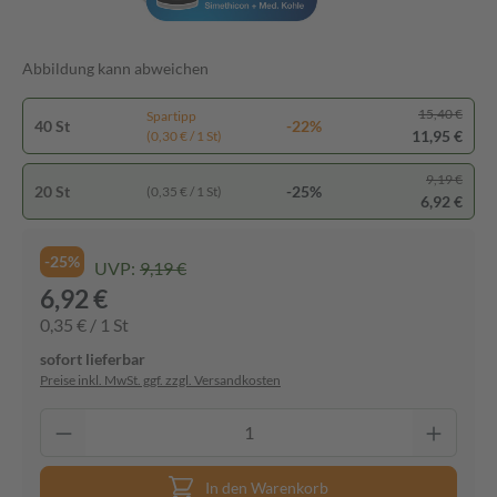
Abbildung kann abweichen
15,40 €
Spartipp
40 St
-22%
11,95 €
(0,30 € / 1 St)
9,19 €
20 St
-25%
(0,35 € / 1 St)
6,92 €
-25%
UVP:
9,19 €
6,92 €
0,35 € / 1 St
sofort lieferbar
Preise inkl. MwSt. ggf. zzgl. Versandkosten
In den Warenkorb