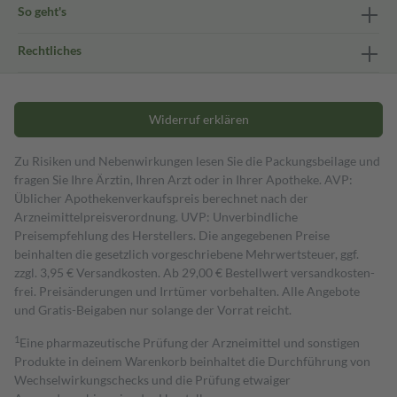
So geht's
Rechtliches
Widerruf erklären
Zu Risiken und Nebenwirkungen lesen Sie die Packungsbeilage und
fragen Sie Ihre Ärztin, Ihren Arzt oder in Ihrer Apotheke. AVP:
Üblicher Apothekenverkaufspreis berechnet nach der
Arzneimittelpreisverordnung. UVP: Unverbindliche
Preisempfehlung des Herstellers. Die angegebenen Preise
beinhalten die gesetzlich vorgeschriebene Mehrwertsteuer, ggf.
zzgl. 3,95 € Versandkosten. Ab 29,00 € Bestell­wert versand­kosten­
frei. Preisänderungen und Irrtümer vorbehalten. Alle Angebote
und Gratis-Beigaben nur solange der Vorrat reicht.
1
Eine pharmazeutische Prüfung der Arzneimittel und sonstigen
Produkte in deinem Warenkorb beinhaltet die Durchführung von
Wechselwirkungschecks und die Prüfung etwaiger