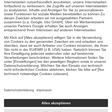
Kosten der Leistung zu entrichten.
Diese Regeln gelten grundsätzlich auch für Online-Apotheken.
Bei Heilmitteln und häuslicher Krankenpflege beträgt die
Zuzahlung zehn Prozent der Kosten sowie zehn Euro je
Verordnung.
Um das Engagement der Versicherten für ihre eigene Gesundheit zu
stärken und die besondere Stellung der Familie zu unterstützen,
fallen
keine Zuzahlungen
an bei:
• Kindern und Jugendlichen bis zum vollendeten 18. Lebensjahr
mit Ausnahme der Fahrkosten
• Untersuchungen zur Vorsorge und Früherkennung, die von der
GKV getragen werden
• empfohlenen Schutzimpfungen
• Harn- und Blutteststreifen
Wir nutzen Trusted Shops als unabhängigen Dienstleister für die
Einholung von Bewertungen. Trusted Shops hat Maßnahmen
getroffen, um sicherzustellen, dass es sich um echte Bewertungen
handelt. Mehr Informationen findest du hier:
https://help.etrusted.com/hc/de/articles/4419944605341
Einige Bilder und Inhalte wurden unter Zuhilfenahme künstlicher