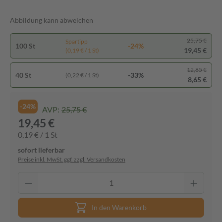
Abbildung kann abweichen
25,75 €
Spartipp
100 St
-24%
19,45 €
(0,19 € / 1 St)
12,85 €
40 St
-33%
(0,22 € / 1 St)
8,65 €
-24%
AVP:
25,75 €
19,45 €
0,19 € / 1 St
sofort lieferbar
Preise inkl. MwSt. ggf. zzgl. Versandkosten
In den Warenkorb