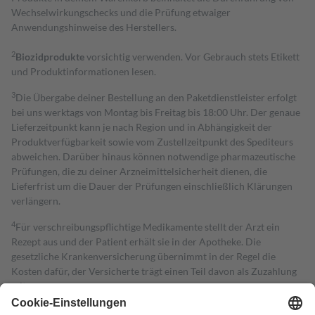
Wechselwirkungschecks und die Prüfung etwaiger
Anwendungshinweise des Herstellers.
2
Biozidprodukte
vorsichtig verwenden. Vor Gebrauch stets Etikett
und Produktinformationen lesen.
3
Die Übergabe deiner Bestellung an den Paketdienstleister erfolgt
bei uns werktags von Montag bis Freitag bis 18:00 Uhr. Der genaue
Lieferzeitpunkt kann je nach Region und in Abhängigkeit der
Produktverfügbarkeit sowie vom Zustellzeitpunkt des Spediteurs
abweichen. Darüber hinaus können notwendige pharmazeutische
Prüfungen, die zu deiner Arzneimittelsicherheit dienen, die
Lieferfrist um die Dauer der Prüfungen einschließlich Klärungen
verlängern.
4
Für verschreibungspflichtige Medikamente stellt der Arzt ein
Rezept aus und der Patient erhält sie in der Apotheke. Die
gesetzliche Krankenversicherung übernimmt in der Regel die
Kosten dafür, der Versicherte trägt einen Teil davon als Zuzahlung
mit.
Grundsätzlich leisten Mitglieder Zuzahlungen in Höhe von zehn