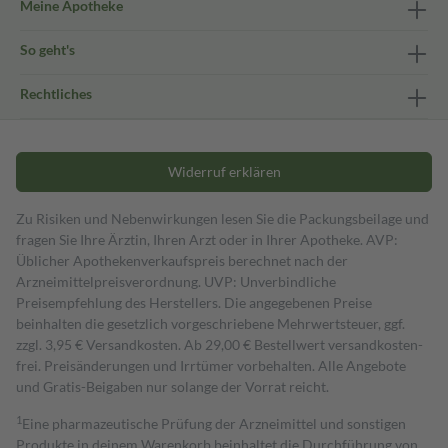
Meine Apotheke
So geht's
Rechtliches
Widerruf erklären
Zu Risiken und Nebenwirkungen lesen Sie die Packungsbeilage und
fragen Sie Ihre Ärztin, Ihren Arzt oder in Ihrer Apotheke. AVP:
Üblicher Apothekenverkaufspreis berechnet nach der
Arzneimittelpreisverordnung. UVP: Unverbindliche
Preisempfehlung des Herstellers. Die angegebenen Preise
beinhalten die gesetzlich vorgeschriebene Mehrwertsteuer, ggf.
zzgl. 3,95 € Versandkosten. Ab 29,00 € Bestell­wert versand­kosten­
frei. Preisänderungen und Irrtümer vorbehalten. Alle Angebote
und Gratis-Beigaben nur solange der Vorrat reicht.
1
Eine pharmazeutische Prüfung der Arzneimittel und sonstigen
Produkte in deinem Warenkorb beinhaltet die Durchführung von