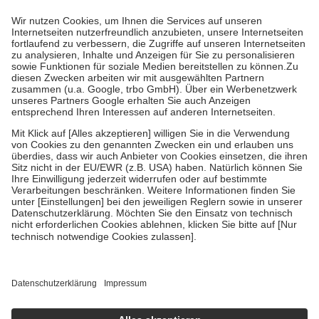
Prozent des Abgabepreises,
mindestens
jedoch
fünf Euro
und
höchstens zehn Euro.
Es sind jedoch nie mehr als die tatsächlichen
Kosten der Leistung zu entrichten.
Diese Regeln gelten grundsätzlich auch für Online-Apotheken.
Bei Heilmitteln und häuslicher Krankenpflege beträgt die
Zuzahlung zehn Prozent der Kosten sowie zehn Euro je
Verordnung.
Um das Engagement der Versicherten für ihre eigene Gesundheit zu
stärken und die besondere Stellung der Familie zu unterstützen,
fallen
keine Zuzahlungen
an bei:
• Kindern und Jugendlichen bis zum vollendeten 18. Lebensjahr
mit Ausnahme der Fahrkosten
• Untersuchungen zur Vorsorge und Früherkennung, die von der
GKV getragen werden
• empfohlenen Schutzimpfungen
• Harn- und Blutteststreifen
Wir nutzen Trusted Shops als unabhängigen Dienstleister für die
Einholung von Bewertungen. Trusted Shops hat Maßnahmen
getroffen, um sicherzustellen, dass es sich um echte Bewertungen
handelt. Mehr Informationen findest du hier:
https://help.etrusted.com/hc/de/articles/4419944605341