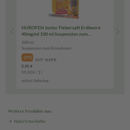
NUROFEN Junior Fiebersaft Erdbeere
BR
40mg/ml 100 ml Suspension zum
Lu
Einnehmen
100 ml
50 
Suspension zum Einnehmen
Lut
-27%
-3
AVP:
8,19 €
5,95 €
6,8
59,50 € / 1 l
0,1
sofort lieferbar
sof
Weitere Produkte aus:
Natürliche Helfer