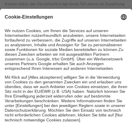
Kosten dafür, der Versicherte trägt einen Teil davon als Zuzahlung
mit.
Grundsätzlich leisten Mitglieder Zuzahlungen in Höhe von zehn
Prozent des Abgabepreises,
mindestens
jedoch
fünf Euro
und
höchstens zehn Euro.
Es sind jedoch nie mehr als die tatsächlichen
Kosten der Leistung zu entrichten.
Diese Regeln gelten grundsätzlich auch für Online-Apotheken.
Bei Heilmitteln und häuslicher Krankenpflege beträgt die
Zuzahlung zehn Prozent der Kosten sowie zehn Euro je
Verordnung.
Um das Engagement der Versicherten für ihre eigene Gesundheit zu
stärken und die besondere Stellung der Familie zu unterstützen,
fallen
keine Zuzahlungen
an bei:
• Kindern und Jugendlichen bis zum vollendeten 18. Lebensjahr
mit Ausnahme der Fahrkosten
• Untersuchungen zur Vorsorge und Früherkennung, die von der
GKV getragen werden
• empfohlenen Schutzimpfungen
• Harn- und Blutteststreifen
Wir nutzen Trusted Shops als unabhängigen Dienstleister für die