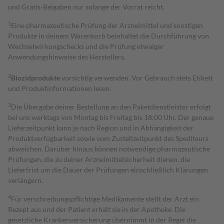
und Gratis-Beigaben nur solange der Vorrat reicht.
1
Eine pharmazeutische Prüfung der Arzneimittel und sonstigen
Produkte in deinem Warenkorb beinhaltet die Durchführung von
Wechselwirkungschecks und die Prüfung etwaiger
Anwendungshinweise des Herstellers.
2
Biozidprodukte
vorsichtig verwenden. Vor Gebrauch stets Etikett
und Produktinformationen lesen.
3
Die Übergabe deiner Bestellung an den Paketdienstleister erfolgt
bei uns werktags von Montag bis Freitag bis 18:00 Uhr. Der genaue
Lieferzeitpunkt kann je nach Region und in Abhängigkeit der
Produktverfügbarkeit sowie vom Zustellzeitpunkt des Spediteurs
abweichen. Darüber hinaus können notwendige pharmazeutische
Prüfungen, die zu deiner Arzneimittelsicherheit dienen, die
Lieferfrist um die Dauer der Prüfungen einschließlich Klärungen
verlängern.
4
Für verschreibungspflichtige Medikamente stellt der Arzt ein
Rezept aus und der Patient erhält sie in der Apotheke. Die
gesetzliche Krankenversicherung übernimmt in der Regel die