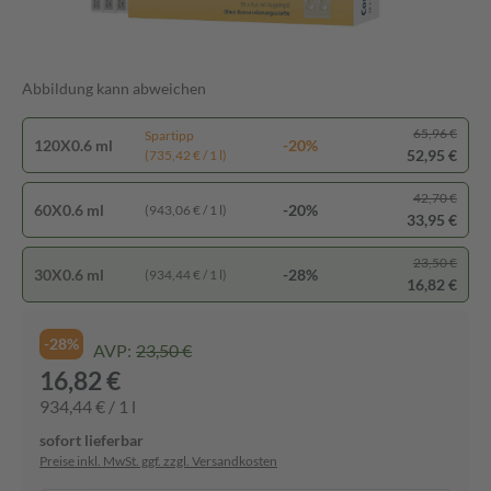
Abbildung kann abweichen
65,96 €
Spartipp
120X0.6 ml
-20%
52,95 €
(735,42 € / 1 l)
42,70 €
60X0.6 ml
-20%
(943,06 € / 1 l)
33,95 €
23,50 €
30X0.6 ml
-28%
(934,44 € / 1 l)
16,82 €
-28%
AVP:
23,50 €
16,82 €
934,44 € / 1 l
sofort lieferbar
Preise inkl. MwSt. ggf. zzgl. Versandkosten