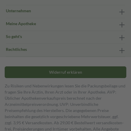
Unternehmen
Meine Apotheke
So geht's
Rechtliches
Widerruf erklären
Zu Risiken und Nebenwirkungen lesen Sie die Packungsbeilage und
fragen Sie Ihre Ärztin, Ihren Arzt oder in Ihrer Apotheke. AVP:
Üblicher Apothekenverkaufspreis berechnet nach der
Arzneimittelpreisverordnung. UVP: Unverbindliche
Preisempfehlung des Herstellers. Die angegebenen Preise
beinhalten die gesetzlich vorgeschriebene Mehrwertsteuer, ggf.
zzgl. 3,95 € Versandkosten. Ab 29,00 € Bestell­wert versand­kosten­
frei. Preisänderungen und Irrtümer vorbehalten. Alle Angebote