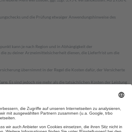
kungschecks und die Prüfung etwaiger Anwendungshinweise des
itpunkt kann je nach Region und in Abhängigkeit der
 zu deiner Arzneimittelsicherheit dienen, die Lieferfrist um die
ersicherung übernimmt in der Regel die Kosten dafür, der Versicherte
Euro.
Es sind jedoch nie mehr als die tatsächlichen Kosten der Leistung
e Zuzahlungen
an bei: