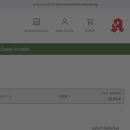
persönliche
pharmazeutische Beratung
Rezept einlösen
Mein Konto
0,00 €
Deine Vorteile
UVP:
15,90 €
-19%
 € / 1 l)
12,95 €
sofort lieferbar