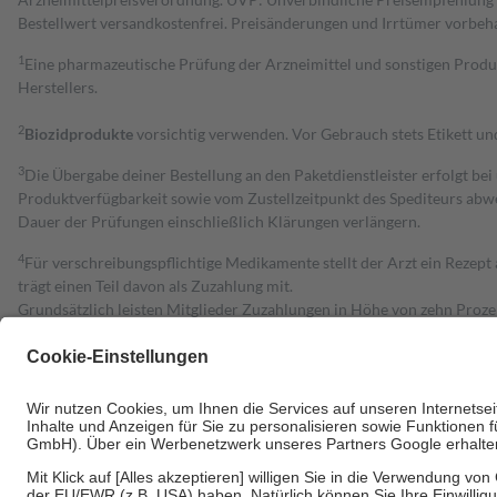
Bestell­wert versand­kosten­frei. Preisänderungen und Irrtümer vorbeh
1
Eine pharmazeutische Prüfung der Arzneimittel und sonstigen Pro
Herstellers.
2
Biozidprodukte
vorsichtig verwenden. Vor Gebrauch stets Etikett u
3
Die Übergabe deiner Bestellung an den Paketdienstleister erfolgt bei
Produktverfügbarkeit sowie vom Zustellzeitpunkt des Spediteurs abwe
Dauer der Prüfungen einschließlich Klärungen verlängern.
4
Für verschreibungspflichtige Medikamente stellt der Arzt ein Rezept 
trägt einen Teil davon als Zuzahlung mit.
Grundsätzlich leisten Mitglieder Zuzahlungen in Höhe von zehn Proz
zu entrichten.
Diese Regeln gelten grundsätzlich auch für Online-Apotheken.
Bei Heilmitteln und häuslicher Krankenpflege beträgt die Zuzahlung 
Um das Engagement der Versicherten für ihre eigene Gesundheit zu stä
• Kindern und Jugendlichen bis zum vollendeten 18. Lebensjahr mit
• Untersuchungen zur Vorsorge und Früherkennung, die von der GKV
• empfohlenen Schutzimpfungen
• Harn- und Blutteststreifen