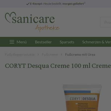
3
E-Rezept:
Heute bestellt,
morgen geliefert
Menü
Bestseller
Sparsets
Schmerzen & Ver
Fußpflegeprodukte
Fußcreme
Fußcreme mit Urea
CORYT Desqua Creme 100 ml Creme