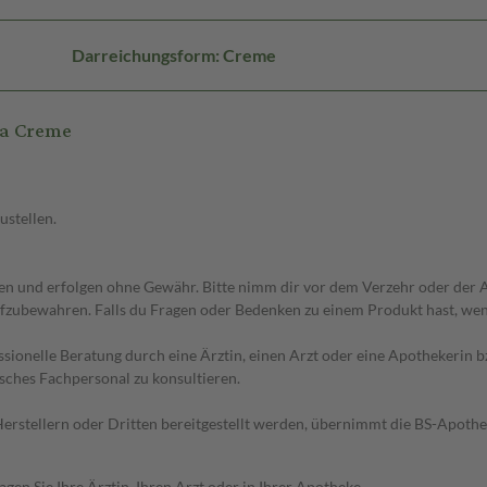
Darreichungsform: Creme
ua Creme
ustellen.
 und erfolgen ohne Gewähr. Bitte nimm dir vor dem Verzehr oder der An
fzubewahren. Falls du Fragen oder Bedenken zu einem Produkt hast, wende
essionelle Beratung durch eine Ärztin, einen Arzt oder eine Apothekerin
sches Fachpersonal zu konsultieren.
n Herstellern oder Dritten bereitgestellt werden, übernimmt die BS-Apot
en Sie Ihre Ärztin, Ihren Arzt oder in Ihrer Apotheke.