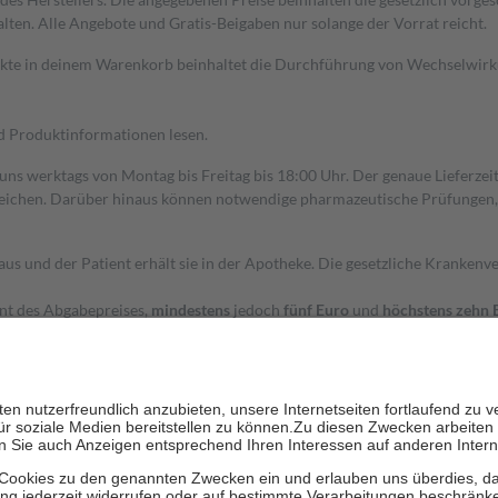
alten. Alle Angebote und Gratis-Beigaben nur solange der Vorrat reicht.
dukte in deinem Warenkorb beinhaltet die Durchführung von Wechselwir
nd Produktinformationen lesen.
 uns werktags von Montag bis Freitag bis 18:00 Uhr. Der genaue Lieferze
ichen. Darüber hinaus können notwendige pharmazeutische Prüfungen, die
aus und der Patient erhält sie in der Apotheke. Die gesetzliche Krankenv
ent des Abgabepreises,
mindestens
jedoch
fünf Euro
und
höchstens zehn 
zehn Prozent der Kosten sowie zehn Euro je Verordnung.
rken und die besondere Stellung der Familie zu unterstützen, fallen
kein
 Ausnahme der Fahrkosten
 getragen werden