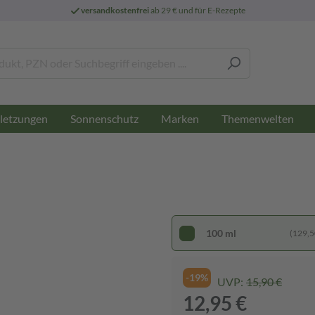
versandkostenfrei
ab 29 € und für E-Rezepte
letzungen
Sonnenschutz
Marken
Themenwelten
100 ml
(129,50
-19%
UVP:
15,90 €
12,95 €