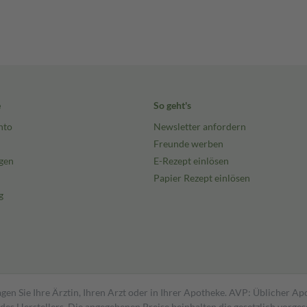
e
So geht's
nto
Newsletter anfordern
Freunde werben
gen
E-Rezept einlösen
Papier Rezept einlösen
g
gen Sie Ihre Ärztin, Ihren Arzt oder in Ihrer Apotheke. AVP: Üblicher A
s Herstellers. Die angegebenen Preise beinhalten die gesetzlich vorgesc