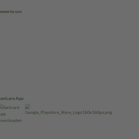
Bewerte uns
Sanicare App