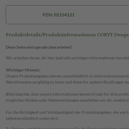
PZN: 02154121
Produktdetails/Produktinformationen CORYT Desq
Diese Seite wird gerade überarbeitet!
Wir arbeiten daran, dir hier bald alle wichtigen Informationen bereitz
Wichtiger Hinweis:
Unsere Produktangaben dienen ausschließlich zu Informationszwecken
Warnhinweise sorgfältig zu lesen und diese für spätere Rückfragen au
Bitte beachte, dass unsere Informationen keinen Ersatz für eine prof
möglichen Risiken oder Nebenwirkungen empfehlen wir dir, medizini
Für die Richtigkeit und Vollständigkeit der Produktangaben, die vo
selbstverständlich unberührt.
Zu Risiken und Nebenwirkungen lesen Sie die Packungsbeilage und frag