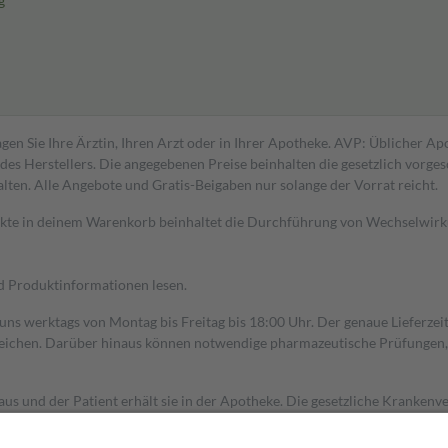
g
gen Sie Ihre Ärztin, Ihren Arzt oder in Ihrer Apotheke. AVP: Üblicher A
s Herstellers. Die angegebenen Preise beinhalten die gesetzlich vorgesc
alten. Alle Angebote und Gratis-Beigaben nur solange der Vorrat reicht.
dukte in deinem Warenkorb beinhaltet die Durchführung von Wechselwir
nd Produktinformationen lesen.
 uns werktags von Montag bis Freitag bis 18:00 Uhr. Der genaue Lieferze
ichen. Darüber hinaus können notwendige pharmazeutische Prüfungen, die
aus und der Patient erhält sie in der Apotheke. Die gesetzliche Krankenv
ent des Abgabepreises,
mindestens
jedoch
fünf Euro
und
höchstens zehn 