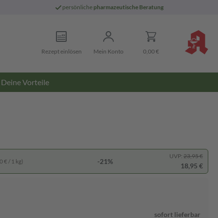
persönliche
pharmazeutische Beratung
Rezept einlösen
Mein Konto
0,00 €
Deine Vorteile
UVP:
23,95 €
-21%
 € / 1 kg)
18,95 €
sofort lieferbar