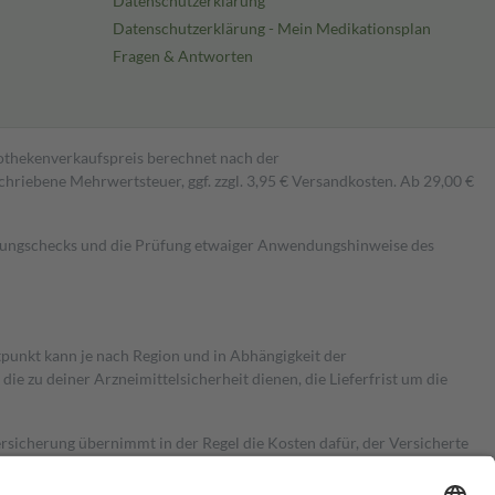
Datenschutzerklärung
Datenschutzerklärung - Mein Medikationsplan
Fragen & Antworten
pothekenverkaufspreis berechnet nach der
hriebene Mehrwertsteuer, ggf. zzgl. 3,95 € Versandkosten. Ab 29,00 €
kungschecks und die Prüfung etwaiger Anwendungshinweise des
itpunkt kann je nach Region und in Abhängigkeit der
 zu deiner Arzneimittelsicherheit dienen, die Lieferfrist um die
ersicherung übernimmt in der Regel die Kosten dafür, der Versicherte
Euro.
Es sind jedoch nie mehr als die tatsächlichen Kosten der Leistung