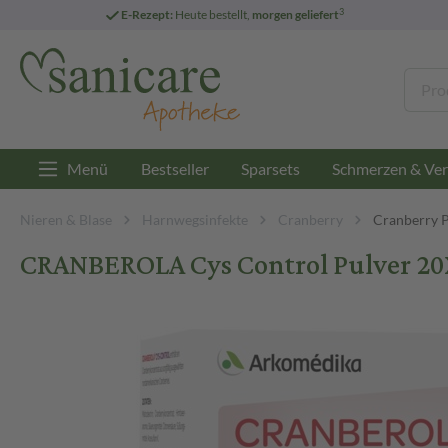
3
E-Rezept:
Heute bestellt,
morgen geliefert
Menü
Bestseller
Sparsets
Schmerzen & Ver
Nieren & Blase
Harnwegsinfekte
Cranberry
Cranberry P
CRANBEROLA Cys Control Pulver 20