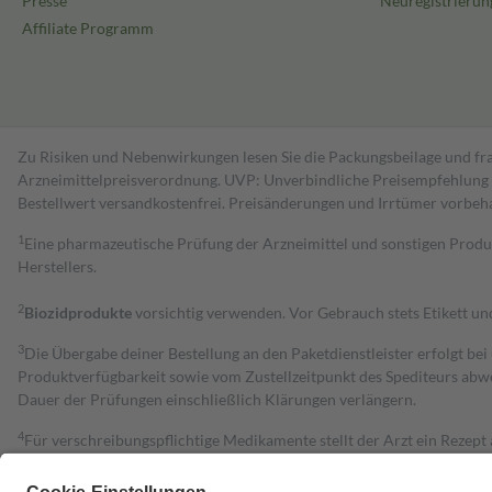
Presse
Neuregistrierun
Affiliate Programm
Zu Risiken und Nebenwirkungen lesen Sie die Packungsbeilage und fra
Arzneimittelpreisverordnung. UVP: Unverbindliche Preisempfehlung de
Bestell­wert versand­kosten­frei. Preisänderungen und Irrtümer vorbeh
1
Eine pharmazeutische Prüfung der Arzneimittel und sonstigen Pro
Herstellers.
2
Biozidprodukte
vorsichtig verwenden. Vor Gebrauch stets Etikett u
3
Die Übergabe deiner Bestellung an den Paketdienstleister erfolgt bei
Produktverfügbarkeit sowie vom Zustellzeitpunkt des Spediteurs abwe
Dauer der Prüfungen einschließlich Klärungen verlängern.
4
Für verschreibungspflichtige Medikamente stellt der Arzt ein Rezept 
trägt einen Teil davon als Zuzahlung mit.
Grundsätzlich leisten Mitglieder Zuzahlungen in Höhe von zehn Proz