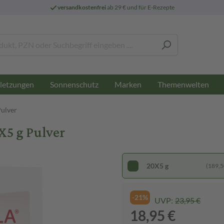
versandkostenfrei
ab 29 € und für E-Rezepte
letzungen
Sonnenschutz
Marken
Themenwelten
ulver
X5 g Pulver
20X5 g
(189,50
-21%
UVP:
23,95 €
18,95 €