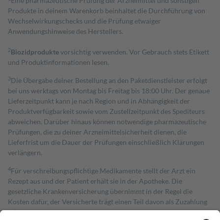
Eine pharmazeutische Prüfung der Arzneimittel und sonstigen
Produkte in deinem Warenkorb beinhaltet die Durchführung von
Wechselwirkungschecks und die Prüfung etwaiger
Anwendungshinweise des Herstellers.
2
Biozidprodukte
vorsichtig verwenden. Vor Gebrauch stets Etikett
und Produktinformationen lesen.
3
Die Übergabe deiner Bestellung an den Paketdienstleister erfolgt
bei uns werktags von Montag bis Freitag bis 18:00 Uhr. Der genaue
Lieferzeitpunkt kann je nach Region und in Abhängigkeit der
Produktverfügbarkeit sowie vom Zustellzeitpunkt des Spediteurs
abweichen. Darüber hinaus können notwendige pharmazeutische
Prüfungen, die zu deiner Arzneimittelsicherheit dienen, die
Lieferfrist um die Dauer der Prüfungen einschließlich Klärungen
verlängern.
4
Für verschreibungspflichtige Medikamente stellt der Arzt ein
Rezept aus und der Patient erhält sie in der Apotheke. Die
gesetzliche Krankenversicherung übernimmt in der Regel die
Kosten dafür, der Versicherte trägt einen Teil davon als Zuzahlung
mit.