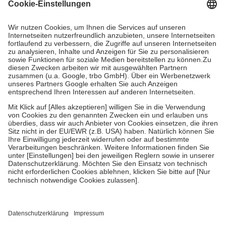
Grundsätzlich leisten Mitglieder Zuzahlungen in Höhe von zehn
Prozent des Abgabepreises,
mindestens
jedoch
fünf Euro
und
höchstens zehn Euro.
Es sind jedoch nie mehr als die tatsächlichen
Kosten der Leistung zu entrichten.
Diese Regeln gelten grundsätzlich auch für Online-Apotheken.
Bei Heilmitteln und häuslicher Krankenpflege beträgt die
Zuzahlung zehn Prozent der Kosten sowie zehn Euro je
Verordnung.
Um das Engagement der Versicherten für ihre eigene Gesundheit zu
stärken und die besondere Stellung der Familie zu unterstützen,
fallen
keine Zuzahlungen
an bei:
• Kindern und Jugendlichen bis zum vollendeten 18. Lebensjahr
mit Ausnahme der Fahrkosten
• Untersuchungen zur Vorsorge und Früherkennung, die von der
GKV getragen werden
• empfohlenen Schutzimpfungen
• Harn- und Blutteststreifen
Wir nutzen Trusted Shops als unabhängigen Dienstleister für die
Einholung von Bewertungen. Trusted Shops hat Maßnahmen
getroffen, um sicherzustellen, dass es sich um echte Bewertungen
handelt. Mehr Informationen findest du hier: