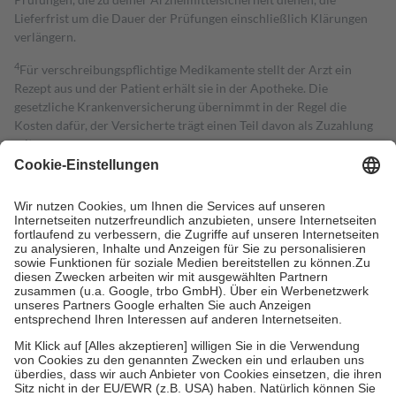
Lieferfrist um die Dauer der Prüfungen einschließlich Klärungen
verlängern.
4
Für verschreibungspflichtige Medikamente stellt der Arzt ein
Rezept aus und der Patient erhält sie in der Apotheke. Die
gesetzliche Krankenversicherung übernimmt in der Regel die
Kosten dafür, der Versicherte trägt einen Teil davon als Zuzahlung
mit.
Grundsätzlich leisten Mitglieder Zuzahlungen in Höhe von zehn
Prozent des Abgabepreises,
mindestens
jedoch
fünf Euro
und
höchstens zehn Euro.
Es sind jedoch nie mehr als die tatsächlichen
Kosten der Leistung zu entrichten.
Diese Regeln gelten grundsätzlich auch für Online-Apotheken.
Bei Heilmitteln und häuslicher Krankenpflege beträgt die
Zuzahlung zehn Prozent der Kosten sowie zehn Euro je
Verordnung.
Um das Engagement der Versicherten für ihre eigene Gesundheit zu
stärken und die besondere Stellung der Familie zu unterstützen,
fallen
keine Zuzahlungen
an bei:
• Kindern und Jugendlichen bis zum vollendeten 18. Lebensjahr
mit Ausnahme der Fahrkosten