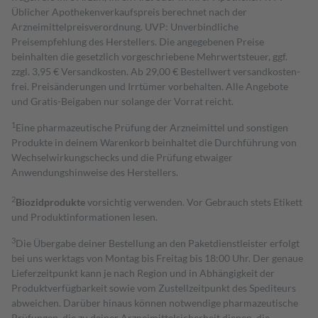
Üblicher Apothekenverkaufspreis berechnet nach der
Arzneimittelpreisverordnung. UVP: Unverbindliche
Preisempfehlung des Herstellers. Die angegebenen Preise
beinhalten die gesetzlich vorgeschriebene Mehrwertsteuer, ggf.
zzgl. 3,95 € Versandkosten. Ab 29,00 € Bestell­wert versand­kosten­
frei. Preisänderungen und Irrtümer vorbehalten. Alle Angebote
und Gratis-Beigaben nur solange der Vorrat reicht.
1
Eine pharmazeutische Prüfung der Arzneimittel und sonstigen
Produkte in deinem Warenkorb beinhaltet die Durchführung von
Wechselwirkungschecks und die Prüfung etwaiger
Anwendungshinweise des Herstellers.
2
Biozidprodukte
vorsichtig verwenden. Vor Gebrauch stets Etikett
und Produktinformationen lesen.
3
Die Übergabe deiner Bestellung an den Paketdienstleister erfolgt
bei uns werktags von Montag bis Freitag bis 18:00 Uhr. Der genaue
Lieferzeitpunkt kann je nach Region und in Abhängigkeit der
Produktverfügbarkeit sowie vom Zustellzeitpunkt des Spediteurs
abweichen. Darüber hinaus können notwendige pharmazeutische
Prüfungen, die zu deiner Arzneimittelsicherheit dienen, die