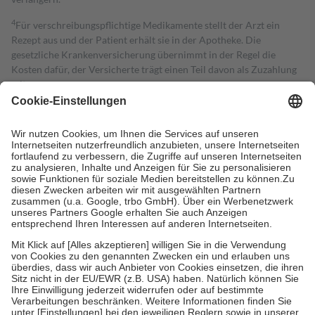
4
Für verschreibungspflichtige Medikamente stellt der Arzt ein
Rezept aus und der Patient erhält sie in der Apotheke. Die
gesetzliche Krankenversicherung übernimmt in der Regel die
Kosten dafür, der Versicherte trägt einen Teil davon als Zuzahlung
mit.
Grundsätzlich leisten Mitglieder Zuzahlungen in Höhe von zehn
Prozent des Abgabepreises,
mindestens
jedoch
fünf Euro
und
höchstens zehn Euro.
Es sind jedoch nie mehr als die tatsächlichen
Kosten der Leistung zu entrichten.
Diese Regeln gelten grundsätzlich auch für Online-Apotheken.
Bei Heilmitteln und häuslicher Krankenpflege beträgt die
Zuzahlung zehn Prozent der Kosten sowie zehn Euro je
Verordnung.
Um das Engagement der Versicherten für ihre eigene Gesundheit zu
stärken und die besondere Stellung der Familie zu unterstützen,
fallen
keine Zuzahlungen
an bei:
• Kindern und Jugendlichen bis zum vollendeten 18. Lebensjahr
mit Ausnahme der Fahrkosten
• Untersuchungen zur Vorsorge und Früherkennung, die von der
GKV getragen werden