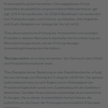
Preisempfehlung des Herstellers. Die angegebenen Preise
beinhalten die gesetzlich vorgeschriebene Mehrwertsteuer, ggf.
zzgl. 3,95 € Versandkosten. Ab 29,00 € Bestell­wert versand­kosten­
frei. Preisänderungen und Irrtümer vorbehalten. Alle Angebote
und Gratis-Beigaben nur solange der Vorrat reicht.
1
Eine pharmazeutische Prüfung der Arzneimittel und sonstigen
Produkte in deinem Warenkorb beinhaltet die Durchführung von
Wechselwirkungschecks und die Prüfung etwaiger
Anwendungshinweise des Herstellers.
2
Biozidprodukte
vorsichtig verwenden. Vor Gebrauch stets Etikett
und Produktinformationen lesen.
3
Die Übergabe deiner Bestellung an den Paketdienstleister erfolgt
bei uns werktags von Montag bis Freitag bis 18:00 Uhr. Der genaue
Lieferzeitpunkt kann je nach Region und in Abhängigkeit der
Produktverfügbarkeit sowie vom Zustellzeitpunkt des Spediteurs
abweichen. Darüber hinaus können notwendige pharmazeutische
Prüfungen, die zu deiner Arzneimittelsicherheit dienen, die
Lieferfrist um die Dauer der Prüfungen einschließlich Klärungen
verlängern.