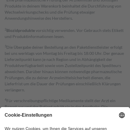
Produkte in deinem Warenkorb beinhaltet die Durchführung von
Wechselwirkungschecks und die Prüfung etwaiger
Anwendungshinweise des Herstellers.
2
Biozidprodukte
vorsichtig verwenden. Vor Gebrauch stets Etikett
und Produktinformationen lesen.
3
Die Übergabe deiner Bestellung an den Paketdienstleister erfolgt
bei uns werktags von Montag bis Freitag bis 18:00 Uhr. Der genaue
Lieferzeitpunkt kann je nach Region und in Abhängigkeit der
Produktverfügbarkeit sowie vom Zustellzeitpunkt des Spediteurs
abweichen. Darüber hinaus können notwendige pharmazeutische
Prüfungen, die zu deiner Arzneimittelsicherheit dienen, die
Lieferfrist um die Dauer der Prüfungen einschließlich Klärungen
verlängern.
4
Für verschreibungspflichtige Medikamente stellt der Arzt ein
Rezept aus und der Patient erhält sie in der Apotheke. Die
gesetzliche Krankenversicherung übernimmt in der Regel die
Kosten dafür, der Versicherte trägt einen Teil davon als Zuzahlung
mit.