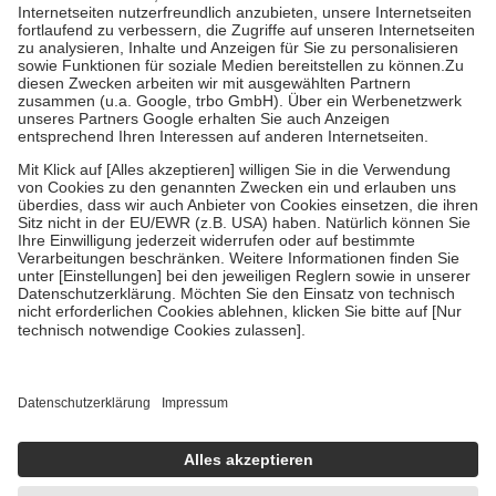
Grundsätzlich leisten Mitglieder Zuzahlungen in Höhe von zehn
Prozent des Abgabepreises,
mindestens
jedoch
fünf Euro
und
höchstens zehn Euro.
Es sind jedoch nie mehr als die tatsächlichen
Kosten der Leistung zu entrichten.
Diese Regeln gelten grundsätzlich auch für Online-Apotheken.
Bei Heilmitteln und häuslicher Krankenpflege beträgt die
Zuzahlung zehn Prozent der Kosten sowie zehn Euro je
Verordnung.
Um das Engagement der Versicherten für ihre eigene Gesundheit zu
stärken und die besondere Stellung der Familie zu unterstützen,
fallen
keine Zuzahlungen
an bei:
• Kindern und Jugendlichen bis zum vollendeten 18. Lebensjahr
mit Ausnahme der Fahrkosten
• Untersuchungen zur Vorsorge und Früherkennung, die von der
GKV getragen werden
• empfohlenen Schutzimpfungen
• Harn- und Blutteststreifen
Wir nutzen Trusted Shops als unabhängigen Dienstleister für die
Einholung von Bewertungen. Trusted Shops hat Maßnahmen
getroffen, um sicherzustellen, dass es sich um echte Bewertungen
handelt. Mehr Informationen findest du hier: