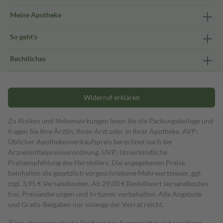
Meine Apotheke
So geht's
Rechtliches
Widerruf erklären
Zu Risiken und Nebenwirkungen lesen Sie die Packungsbeilage und
fragen Sie Ihre Ärztin, Ihren Arzt oder in Ihrer Apotheke. AVP:
Üblicher Apothekenverkaufspreis berechnet nach der
Arzneimittelpreisverordnung. UVP: Unverbindliche
Preisempfehlung des Herstellers. Die angegebenen Preise
beinhalten die gesetzlich vorgeschriebene Mehrwertsteuer, ggf.
zzgl. 3,95 € Versandkosten. Ab 29,00 € Bestell­wert versand­kosten­
frei. Preisänderungen und Irrtümer vorbehalten. Alle Angebote
und Gratis-Beigaben nur solange der Vorrat reicht.
1
Eine pharmazeutische Prüfung der Arzneimittel und sonstigen