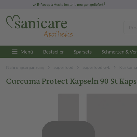
3
E-Rezept:
Heute bestellt,
morgen geliefert
Menü
Bestseller
Sparsets
Schmerzen & Ver
Nahrungsergänzung
Superfood
Superfood G-L
Kurkuma
Curcuma Protect Kapseln 90 St Kaps