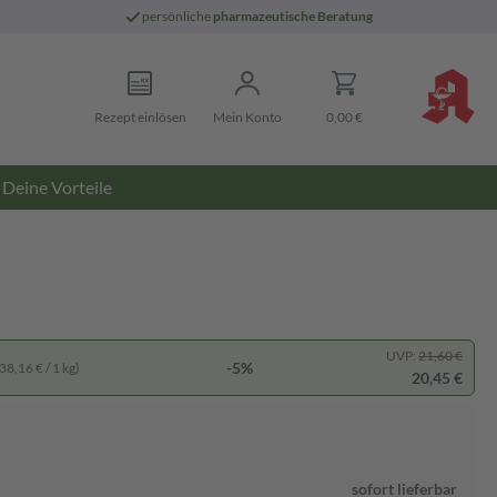
persönliche
pharmazeutische Beratung
Rezept einlösen
Mein Konto
0,00 €
Deine Vorteile
UVP:
21,60 €
-5%
38,16 € / 1 kg)
20,45 €
sofort lieferbar