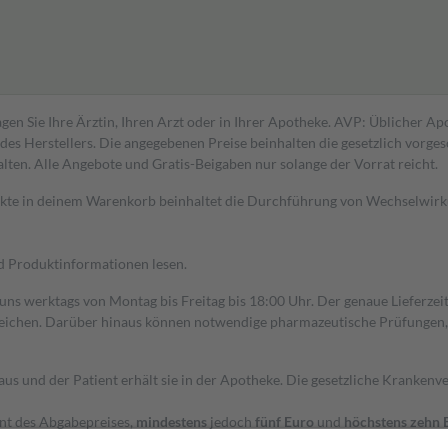
gen Sie Ihre Ärztin, Ihren Arzt oder in Ihrer Apotheke. AVP: Üblicher A
s Herstellers. Die angegebenen Preise beinhalten die gesetzlich vorgesc
alten. Alle Angebote und Gratis-Beigaben nur solange der Vorrat reicht.
dukte in deinem Warenkorb beinhaltet die Durchführung von Wechselwir
nd Produktinformationen lesen.
 uns werktags von Montag bis Freitag bis 18:00 Uhr. Der genaue Lieferze
ichen. Darüber hinaus können notwendige pharmazeutische Prüfungen, die
aus und der Patient erhält sie in der Apotheke. Die gesetzliche Krankenv
ent des Abgabepreises,
mindestens
jedoch
fünf Euro
und
höchstens zehn 