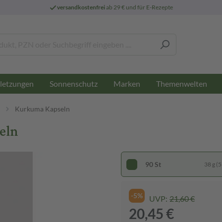
versandkostenfrei
ab 29 € und für E-Rezepte
letzungen
Sonnenschutz
Marken
Themenwelten
Kurkuma Kapseln
eln
90 St
38 g (5
-5%
UVP:
21,60 €
20,45 €