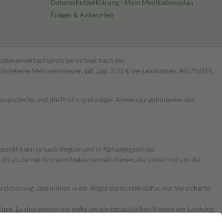
Datenschutzerklärung - Mein Medikationsplan
Fragen & Antworten
pothekenverkaufspreis berechnet nach der
hriebene Mehrwertsteuer, ggf. zzgl. 3,95 € Versandkosten. Ab 29,00 €
kungschecks und die Prüfung etwaiger Anwendungshinweise des
itpunkt kann je nach Region und in Abhängigkeit der
 zu deiner Arzneimittelsicherheit dienen, die Lieferfrist um die
ersicherung übernimmt in der Regel die Kosten dafür, der Versicherte
Euro.
Es sind jedoch nie mehr als die tatsächlichen Kosten der Leistung