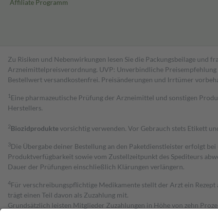
Affiliate Programm
Zu Risiken und Nebenwirkungen lesen Sie die Packungsbeilage und fra
Arzneimittelpreisverordnung. UVP: Unverbindliche Preisempfehlung de
Bestell­wert versand­kosten­frei. Preisänderungen und Irrtümer vorbeh
1
Eine pharmazeutische Prüfung der Arzneimittel und sonstigen Pro
Herstellers.
2
Biozidprodukte
vorsichtig verwenden. Vor Gebrauch stets Etikett u
3
Die Übergabe deiner Bestellung an den Paketdienstleister erfolgt bei
Produktverfügbarkeit sowie vom Zustellzeitpunkt des Spediteurs abwe
Dauer der Prüfungen einschließlich Klärungen verlängern.
4
Für verschreibungspflichtige Medikamente stellt der Arzt ein Rezept 
trägt einen Teil davon als Zuzahlung mit.
Grundsätzlich leisten Mitglieder Zuzahlungen in Höhe von zehn Proz
zu entrichten.