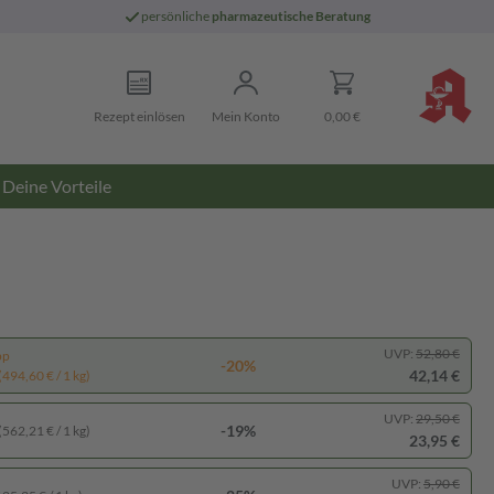
persönliche
pharmazeutische Beratung
Rezept einlösen
Mein Konto
0,00 €
Deine Vorteile
UVP:
52,80 €
pp
-20%
42,14 €
(494,60 € / 1 kg)
UVP:
29,50 €
-19%
(562,21 € / 1 kg)
23,95 €
UVP:
5,90 €