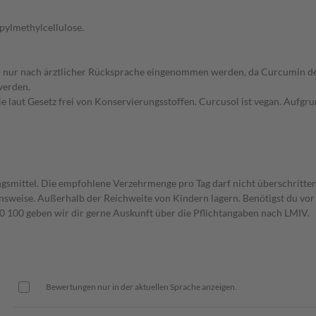
pylmethylcellulose.
ne) nur nach ärztlicher Rücksprache eingenommen werden, da Curcumin d
werden.
owie laut Gesetz frei von Konservierungsstoffen. Curcusol ist vegan. Auf
gsmittel. Die empfohlene Verzehrmenge pro Tag darf nicht überschritten
weise. Außerhalb der Reichweite von Kindern lagern. Benötigst du vor 
00 geben wir dir gerne Auskunft über die Pflichtangaben nach LMIV.
Bewertungen nur in der aktuellen Sprache anzeigen.