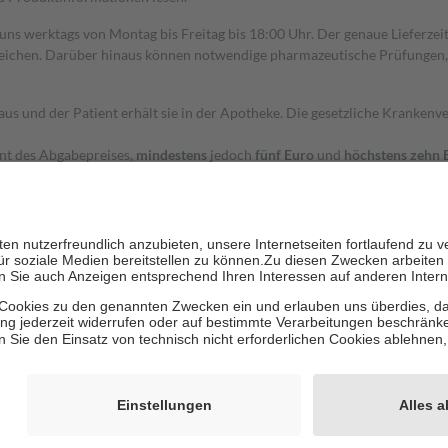
 uns werktags von Montag bis Freitag bis 18:00 Uhr. Der genaue Lieferze
ichen. Darüber hinaus können notwendige pharmazeutische Prüfungen, die
aus und der Patient erhält sie in der Apotheke. Die gesetzliche Krankenv
ent des Abgabepreises,
mindestens
jedoch
fünf Euro
und
höchstens zehn 
zehn Prozent der Kosten sowie zehn Euro je Verordnung.
rken und die besondere Stellung der Familie zu unterstützen, fallen
kein
 Ausnahme der Fahrkosten
 getragen werden
holung von Bewertungen. Trusted Shops hat Maßnahmen getroffen, um sic
cles/4419944605341
igenz erstellt.