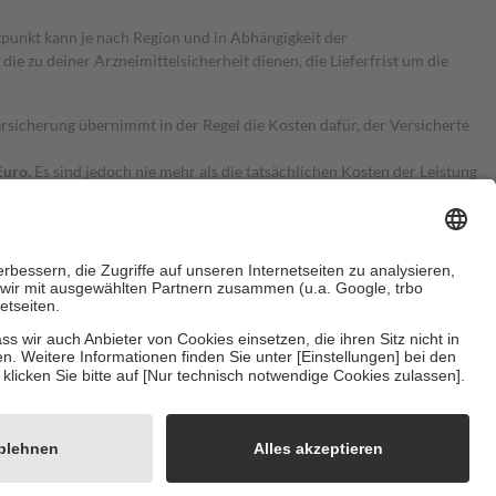
itpunkt kann je nach Region und in Abhängigkeit der
 zu deiner Arzneimittelsicherheit dienen, die Lieferfrist um die
ersicherung übernimmt in der Regel die Kosten dafür, der Versicherte
Euro.
Es sind jedoch nie mehr als die tatsächlichen Kosten der Leistung
e Zuzahlungen
an bei:
herzustellen, dass es sich um echte Bewertungen handelt. Mehr