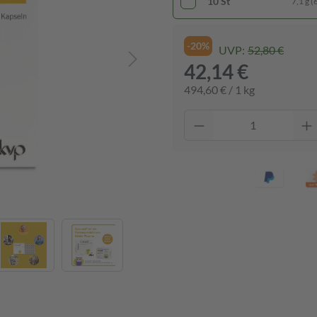
10 St
7,1 g (
-20%
UVP:
52,80 €
42,14 €
494,60 € / 1 kg