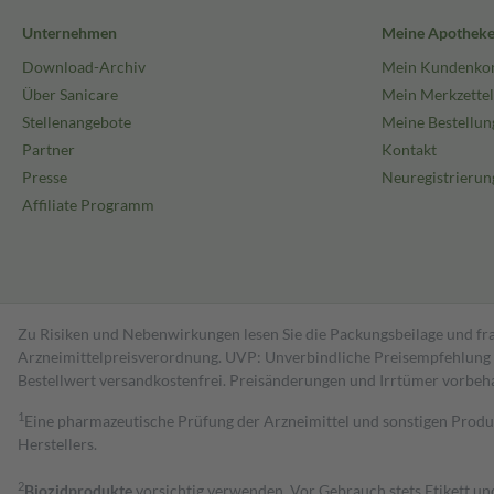
Unternehmen
Meine Apothek
Download-Archiv
Mein Kundenko
Über Sanicare
Mein Merkzettel
Stellenangebote
Meine Bestellun
Partner
Kontakt
Presse
Neuregistrierun
Affiliate Programm
Zu Risiken und Nebenwirkungen lesen Sie die Packungsbeilage und fra
Arzneimittelpreisverordnung. UVP: Unverbindliche Preisempfehlung de
Bestell­wert versand­kosten­frei. Preisänderungen und Irrtümer vorbeh
1
Eine pharmazeutische Prüfung der Arzneimittel und sonstigen Pro
Herstellers.
2
Biozidprodukte
vorsichtig verwenden. Vor Gebrauch stets Etikett u