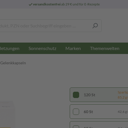
versandkostenfrei
ab 29 € und für E-Rezepte
letzungen
Sonnenschutz
Marken
Themenwelten
Gelenkkapseln
Sparti
120 St
85,2 g 
60 St
42,6 g 