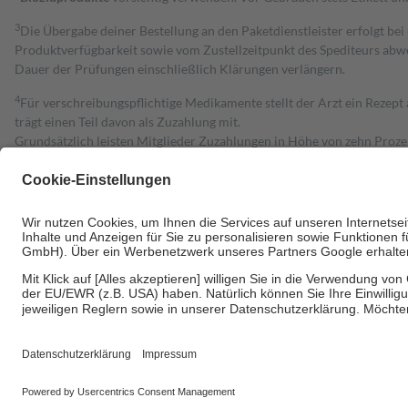
3
Die Übergabe deiner Bestellung an den Paketdienstleister erfolgt bei
Produktverfügbarkeit sowie vom Zustellzeitpunkt des Spediteurs abwe
Dauer der Prüfungen einschließlich Klärungen verlängern.
4
Für verschreibungspflichtige Medikamente stellt der Arzt ein Rezept 
trägt einen Teil davon als Zuzahlung mit.
Grundsätzlich leisten Mitglieder Zuzahlungen in Höhe von zehn Proz
zu entrichten.
Diese Regeln gelten grundsätzlich auch für Online-Apotheken.
Bei Heilmitteln und häuslicher Krankenpflege beträgt die Zuzahlung 
Um das Engagement der Versicherten für ihre eigene Gesundheit zu stä
• Kindern und Jugendlichen bis zum vollendeten 18. Lebensjahr mit
• Untersuchungen zur Vorsorge und Früherkennung, die von der GKV
• empfohlenen Schutzimpfungen
• Harn- und Blutteststreifen
Wir nutzen Trusted Shops als unabhängigen Dienstleister für die Ein
Informationen findest du hier: https://help.etrusted.com/hc/de/arti
Einige Bilder und Inhalte wurden unter Zuhilfenahme künstlicher Intell