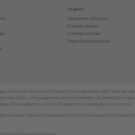
e
So geht's
nto
Newsletter anfordern
Freunde werben
gen
E-Rezept einlösen
Papier Rezept einlösen
g
gen Sie Ihre Ärztin, Ihren Arzt oder in Ihrer Apotheke. AVP: Üblicher A
s Herstellers. Die angegebenen Preise beinhalten die gesetzlich vorgesc
alten. Alle Angebote und Gratis-Beigaben nur solange der Vorrat reicht.
dukte in deinem Warenkorb beinhaltet die Durchführung von Wechselwir
nd Produktinformationen lesen.