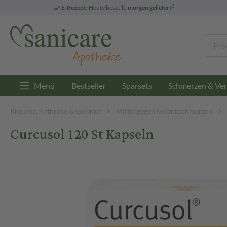
3
E-Rezept:
Heute bestellt,
morgen geliefert
Menü
Bestseller
Sparsets
Schmerzen & Ver
Rheuma, Arthrose & Gelenke
Mittel gegen Gelenkschmerzen
Curcusol 120 St Kapseln