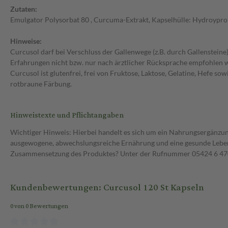
Zutaten:
Emulgator Polysorbat 80 , Curcuma-Extrakt, Kapselhülle: Hydroypro
Hinweise:
Curcusol darf bei Verschluss der Gallenwege (z.B. durch Gallenstei
Erfahrungen nicht bzw. nur nach ärztlicher Rücksprache empfohlen 
Curcusol ist glutenfrei, frei von Fruktose, Laktose, Gelatine, Hefe s
rotbraune Färbung.
Hinweistexte und Pflichtangaben
Wichtiger Hinweis: Hierbei handelt es sich um ein Nahrungsergänzun
ausgewogene, abwechslungsreiche Ernährung und eine gesunde Lebens
Zusammensetzung des Produktes? Unter der Rufnummer 05424 6 470 1
Kundenbewertungen: Curcusol 120 St Kapseln
0 von 0 Bewertungen