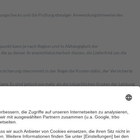
kungschecks und die Prüfung etwaiger Anwendungshinweise des
itpunkt kann je nach Region und in Abhängigkeit der
 zu deiner Arzneimittelsicherheit dienen, die Lieferfrist um die
ersicherung übernimmt in der Regel die Kosten dafür, der Versicherte
Euro.
Es sind jedoch nie mehr als die tatsächlichen Kosten der Leistung
e Zuzahlungen
an bei: