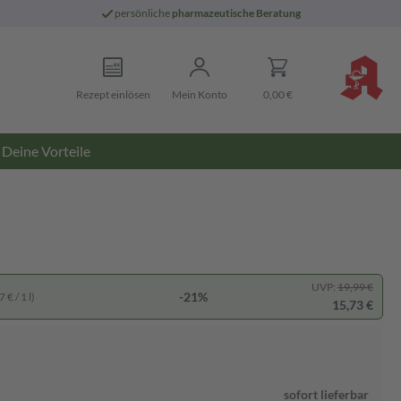
persönliche
pharmazeutische Beratung
Rezept einlösen
Mein Konto
0,00 €
Deine Vorteile
UVP:
19,99 €
-21%
 € / 1 l)
15,73 €
sofort lieferbar