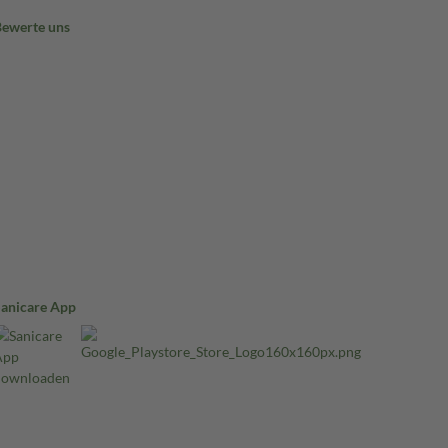
Bewerte uns
Sanicare App