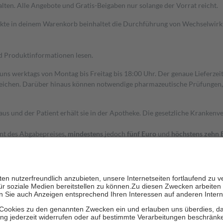
alten. Alle Angebote und Gratis-Beigaben nur solange der Vorrat reicht.
dukte in deinem Warenkorb beinhaltet die Durchführung von Wechselwir
nd Produktinformationen lesen.
 uns werktags von Montag bis Freitag bis 18:00 Uhr. Der genaue Lieferze
ichen. Darüber hinaus können notwendige pharmazeutische Prüfungen, die
aus und der Patient erhält sie in der Apotheke. Die gesetzliche Krankenv
ent des Abgabepreises,
mindestens
jedoch
fünf Euro
und
höchstens zehn 
zehn Prozent der Kosten sowie zehn Euro je Verordnung.
rken und die besondere Stellung der Familie zu unterstützen, fallen
kein
 Ausnahme der Fahrkosten
 getragen werden