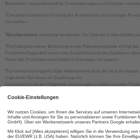
Bestell­wert versand­kosten­frei. Preisänderungen und Irrtümer vorbeh
1
Eine pharmazeutische Prüfung der Arzneimittel und sonstigen Pro
Herstellers.
2
Biozidprodukte
vorsichtig verwenden. Vor Gebrauch stets Etikett u
3
Die Übergabe deiner Bestellung an den Paketdienstleister erfolgt bei
Produktverfügbarkeit sowie vom Zustellzeitpunkt des Spediteurs abwe
Dauer der Prüfungen einschließlich Klärungen verlängern.
4
Für verschreibungspflichtige Medikamente stellt der Arzt ein Rezept 
trägt einen Teil davon als Zuzahlung mit.
Grundsätzlich leisten Mitglieder Zuzahlungen in Höhe von zehn Proz
zu entrichten.
Diese Regeln gelten grundsätzlich auch für Online-Apotheken.
Bei Heilmitteln und häuslicher Krankenpflege beträgt die Zuzahlung 
Um das Engagement der Versicherten für ihre eigene Gesundheit zu stä
• Kindern und Jugendlichen bis zum vollendeten 18. Lebensjahr mit
• Untersuchungen zur Vorsorge und Früherkennung, die von der GKV
• empfohlenen Schutzimpfungen
• Harn- und Blutteststreifen