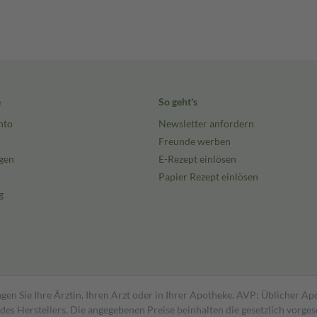
e
So geht's
nto
Newsletter anfordern
Freunde werben
gen
E-Rezept einlösen
Papier Rezept einlösen
g
gen Sie Ihre Ärztin, Ihren Arzt oder in Ihrer Apotheke. AVP: Üblicher A
s Herstellers. Die angegebenen Preise beinhalten die gesetzlich vorgesc