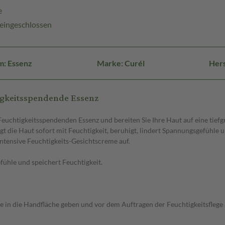
e
 eingeschlossen
m: Essenz
Marke: Curél
Hers
igkeitsspendende Essenz
Feuchtigkeitsspendenden Essenz und bereiten Sie Ihre Haut auf eine tief
t die Haut sofort mit Feuchtigkeit, beruhigt, lindert Spannungsgefühle un
Intensive Feuchtigkeits-Gesichtscreme auf.
fühle und speichert Feuchtigkeit.
 die Handfläche geben und vor dem Auftragen der Feuchtigkeitsflege auf