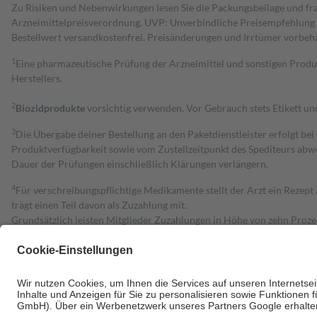
Zu Risiken und Nebenwirkungen lesen Sie die Packungsbeilage und fra
Arzneimittelpreisverordnung. UVP: Unverbindliche Preisempfehlung de
Bestell­wert versand­kosten­frei. Preisänderungen und Irrtümer vorbeh
1
Eine pharmazeutische Prüfung der Arzneimittel und sonstigen Pro
Herstellers.
2
Biozidprodukte
vorsichtig verwenden. Vor Gebrauch stets Etikett u
3
Die Übergabe deiner Bestellung an den Paketdienstleister erfolgt bei
Produktverfügbarkeit sowie vom Zustellzeitpunkt des Spediteurs abwe
Dauer der Prüfungen einschließlich Klärungen verlängern.
4
Für verschreibungspflichtige Medikamente stellt der Arzt ein Rezept 
trägt einen Teil davon als Zuzahlung mit.
Grundsätzlich leisten Mitglieder Zuzahlungen in Höhe von zehn Proz
zu entrichten.
Diese Regeln gelten grundsätzlich auch für Online-Apotheken.
Bei Heilmitteln und häuslicher Krankenpflege beträgt die Zuzahlung 
Um das Engagement der Versicherten für ihre eigene Gesundheit zu stä
• Kindern und Jugendlichen bis zum vollendeten 18. Lebensjahr mit
• Untersuchungen zur Vorsorge und Früherkennung, die von der GKV