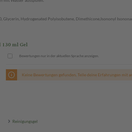
 mit Wasser ausspülen.
20, Glycerin, Hydrogenated Polyisobutene, Dimethicone,Isononyl Isonona
 130 ml Gel
Bewertungen nur in der aktuellen Sprache anzeigen.
Keine Bewertungen gefunden. Teile deine Erfahrungen mit a
Reinigungsgel