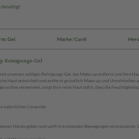
beseitigt
rm: Gel
Marke: Curél
Hers
p Reinigungs-Gel
 mit unserem seidigen Reinigungs-Gel, das Make-up entfernt und Ihre Hau
che Haut entwickelt und entfernt gründlich Make-up und Unreinheiten au
gsroutine verwenden, sorgt Ihre reine Haut dafür, dass die Feuchtigkeitsp
die natürlichen Ceramide
ckenen Hände geben und sanft in kreisenden Bewegungen einmassieren. 