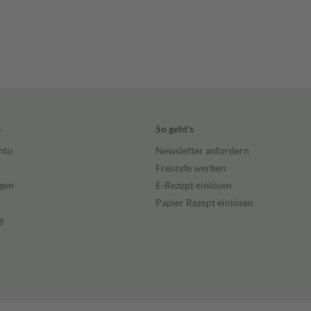
e
So geht's
nto
Newsletter anfordern
Freunde werben
gen
E-Rezept einlösen
Papier Rezept einlösen
g