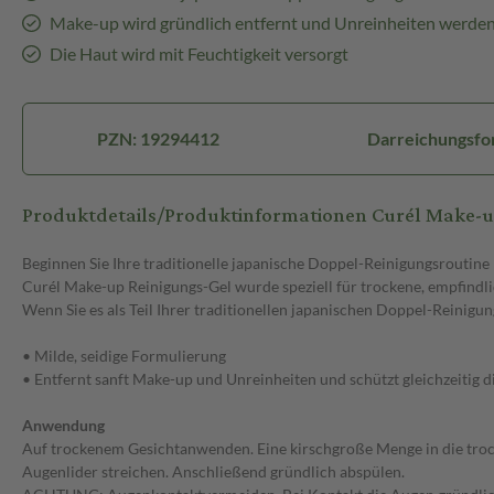
Make-up wird gründlich entfernt und Unreinheiten werden 
Die Haut wird mit Feuchtigkeit versorgt
PZN: 19294412
Darreichungsfo
Produktdetails/Produktinformationen Curél Make-u
Beginnen Sie Ihre traditionelle japanische Doppel-Reinigungsroutine
Curél Make-up Reinigungs-Gel wurde speziell für trockene, empfindli
Wenn Sie es als Teil Ihrer traditionellen japanischen Doppel-Reinigun
• Milde, seidige Formulierung
• Entfernt sanft Make-up und Unreinheiten und schützt gleichzeitig 
Anwendung
Auf trockenem Gesichtanwenden. Eine kirschgroße Menge in die tro
Augenlider streichen. Anschließend gründlich abspülen.