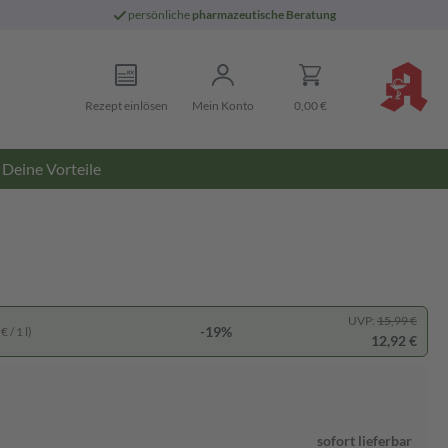
persönliche
pharmazeutische Beratung
Rezept einlösen
Mein Konto
0,00 €
Deine Vorteile
UVP:
15,99 €
-19%
 / 1 l)
12,92 €
sofort lieferbar