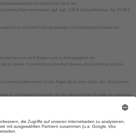
pothekenverkaufspreis berechnet nach der
hriebene Mehrwertsteuer, ggf. zzgl. 3,95 € Versandkosten. Ab 29,00 €
kungschecks und die Prüfung etwaiger Anwendungshinweise des
itpunkt kann je nach Region und in Abhängigkeit der
 zu deiner Arzneimittelsicherheit dienen, die Lieferfrist um die
ersicherung übernimmt in der Regel die Kosten dafür, der Versicherte
Euro.
Es sind jedoch nie mehr als die tatsächlichen Kosten der Leistung
e Zuzahlungen
an bei: