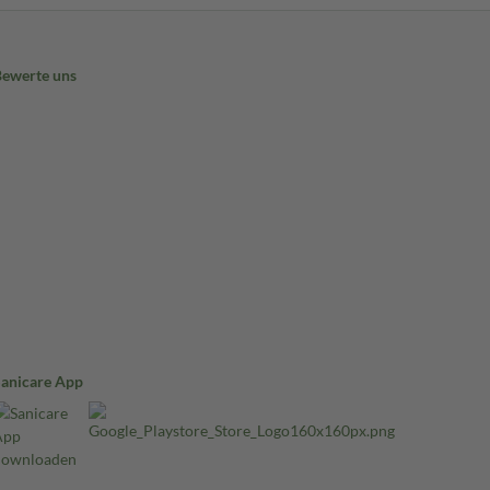
Bewerte uns
Sanicare App