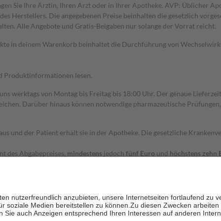
gen Sie Ihre Ärztin, Ihren Arzt oder in Ihrer Apotheke. AVP: Üblicher A
s Herstellers. Die angegebenen Preise beinhalten die gesetzlich vorgesc
alten. Alle Angebote und Gratis-Beigaben nur solange der Vorrat reicht.
dukte in deinem Warenkorb beinhaltet die Durchführung von Wechselwir
nd Produktinformationen lesen.
 uns werktags von Montag bis Freitag bis 18:00 Uhr. Der genaue Lieferze
ichen. Darüber hinaus können notwendige pharmazeutische Prüfungen, die
aus und der Patient erhält sie in der Apotheke. Die gesetzliche Krankenv
ent des Abgabepreises,
mindestens
jedoch
fünf Euro
und
höchstens zehn 
zehn Prozent der Kosten sowie zehn Euro je Verordnung.
rken und die besondere Stellung der Familie zu unterstützen, fallen
kein
 Ausnahme der Fahrkosten
 getragen werden