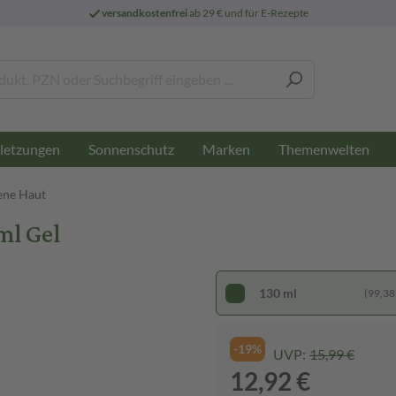
versandkostenfrei
ab 29 € und für E-Rezepte
letzungen
Sonnenschutz
Marken
Themenwelten
ene Haut
ml Gel
130 ml
(99,38 €
-19%
UVP:
15,99 €
12,92 €