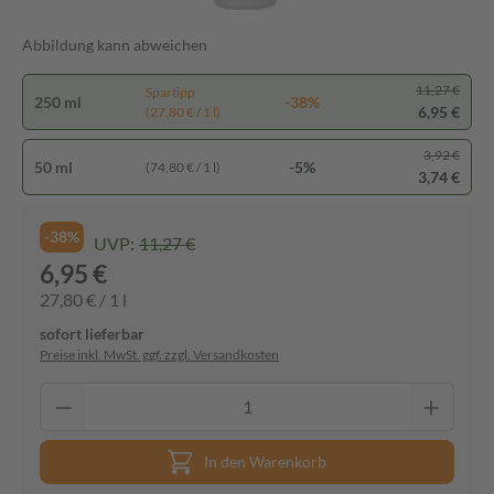
Abbildung kann abweichen
11,27 €
Spartipp
250 ml
-38%
6,95 €
(27,80 € / 1 l)
3,92 €
50 ml
-5%
(74,80 € / 1 l)
3,74 €
-38%
UVP:
11,27 €
6,95 €
27,80 € / 1 l
sofort lieferbar
Preise inkl. MwSt. ggf. zzgl. Versandkosten
In den Warenkorb