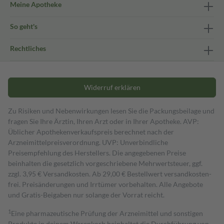
Meine Apotheke
So geht's
Rechtliches
Widerruf erklären
Zu Risiken und Nebenwirkungen lesen Sie die Packungsbeilage und
fragen Sie Ihre Ärztin, Ihren Arzt oder in Ihrer Apotheke. AVP:
Üblicher Apothekenverkaufspreis berechnet nach der
Arzneimittelpreisverordnung. UVP: Unverbindliche
Preisempfehlung des Herstellers. Die angegebenen Preise
beinhalten die gesetzlich vorgeschriebene Mehrwertsteuer, ggf.
zzgl. 3,95 € Versandkosten. Ab 29,00 € Bestell­wert versand­kosten­
frei. Preisänderungen und Irrtümer vorbehalten. Alle Angebote
und Gratis-Beigaben nur solange der Vorrat reicht.
1
Eine pharmazeutische Prüfung der Arzneimittel und sonstigen
Produkte in deinem Warenkorb beinhaltet die Durchführung von