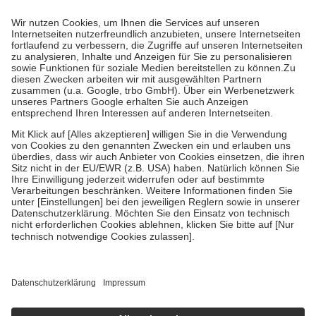
Prozent des Abgabepreises,
mindestens
jedoch
fünf Euro
und
höchstens zehn Euro.
Es sind jedoch nie mehr als die tatsächlichen
Kosten der Leistung zu entrichten.
Diese Regeln gelten grundsätzlich auch für Online-Apotheken.
Bei Heilmitteln und häuslicher Krankenpflege beträgt die
Zuzahlung zehn Prozent der Kosten sowie zehn Euro je
Verordnung.
Um das Engagement der Versicherten für ihre eigene Gesundheit zu
stärken und die besondere Stellung der Familie zu unterstützen,
fallen
keine Zuzahlungen
an bei:
• Kindern und Jugendlichen bis zum vollendeten 18. Lebensjahr
mit Ausnahme der Fahrkosten
• Untersuchungen zur Vorsorge und Früherkennung, die von der
GKV getragen werden
• empfohlenen Schutzimpfungen
• Harn- und Blutteststreifen
Wir nutzen Trusted Shops als unabhängigen Dienstleister für die
Einholung von Bewertungen. Trusted Shops hat Maßnahmen
getroffen, um sicherzustellen, dass es sich um echte Bewertungen
handelt. Mehr Informationen findest du hier:
https://help.etrusted.com/hc/de/articles/4419944605341