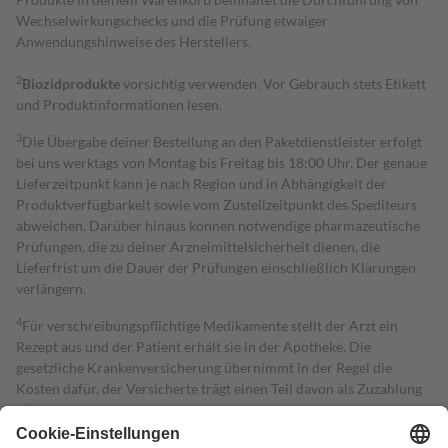
Wechselwirkungschecks und die Prüfung etwaiger
Anwendungshinweise des Herstellers.
2
Biozidprodukte
vorsichtig verwenden. Vor Gebrauch stets Etikett
und Produktinformationen lesen.
3
Die Übergabe deiner Bestellung an den Paketdienstleister erfolgt
bei uns werktags von Montag bis Freitag bis 18:00 Uhr. Der genaue
Lieferzeitpunkt kann je nach Region und in Abhängigkeit der
Produktverfügbarkeit sowie vom Zustellzeitpunkt des Spediteurs
abweichen. Darüber hinaus können notwendige pharmazeutische
Prüfungen, die zu deiner Arzneimittelsicherheit dienen, die
Lieferfrist um die Dauer der Prüfungen einschließlich Klärungen
verlängern.
4
Für verschreibungspflichtige Medikamente stellt der Arzt ein
Rezept aus und der Patient erhält sie in der Apotheke. Die
gesetzliche Krankenversicherung übernimmt in der Regel die
Kosten dafür, der Versicherte trägt einen Teil davon als Zuzahlung
mit.
Grundsätzlich leisten Mitglieder Zuzahlungen in Höhe von zehn