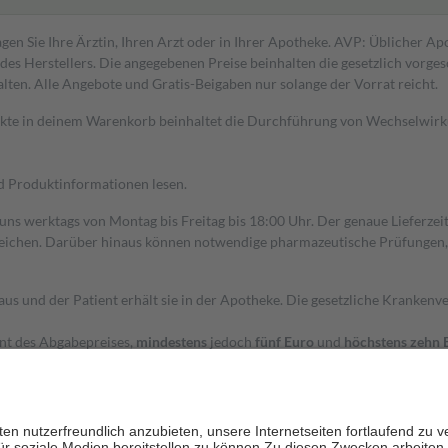
gen Sie Ihre Ärztin, Ihren Arzt oder in Ihrer Apotheke. AVP: Üblicher A
s Herstellers. Die angegebenen Preise beinhalten die gesetzlich vorgesc
alten. Alle Angebote und Gratis-Beigaben nur solange der Vorrat reicht.
dukte in deinem Warenkorb beinhaltet die Durchführung von Wechselwir
nd Produktinformationen lesen.
 uns werktags von Montag bis Freitag bis 18:00 Uhr. Der genaue Lieferze
ichen. Darüber hinaus können notwendige pharmazeutische Prüfungen, die
aus und der Patient erhält sie in der Apotheke. Die gesetzliche Krankenv
ent des Abgabepreises,
mindestens
jedoch
fünf Euro
und
höchstens zehn 
zehn Prozent der Kosten sowie zehn Euro je Verordnung.
rken und die besondere Stellung der Familie zu unterstützen, fallen
kein
 Ausnahme der Fahrkosten