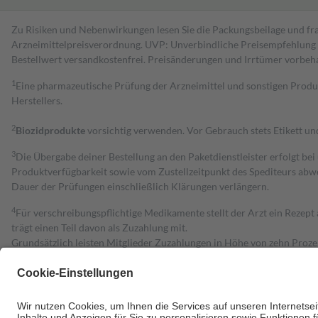
Zu Risiken und Nebenwirkungen lesen Sie die Packungsbeilage und fra
Arzneimittelpreisverordnung. UVP: Unverbindliche Preisempfehlung de
Bestell­wert versand­kosten­frei. Preisänderungen und Irrtümer vorbeh
1
Eine pharmazeutische Prüfung der Arzneimittel und sonstigen Pro
Herstellers.
2
Biozidprodukte
vorsichtig verwenden. Vor Gebrauch stets Etikett u
3
Die Übergabe deiner Bestellung an den Paketdienstleister erfolgt bei
Produktverfügbarkeit sowie vom Zustellzeitpunkt des Spediteurs abwe
Dauer der Prüfungen einschließlich Klärungen verlängern.
4
Für verschreibungspflichtige Medikamente stellt der Arzt ein Rezept 
trägt einen Teil davon als Zuzahlung mit.
Grundsätzlich leisten Mitglieder Zuzahlungen in Höhe von zehn Proz
zu entrichten.
Diese Regeln gelten grundsätzlich auch für Online-Apotheken.
Bei Heilmitteln und häuslicher Krankenpflege beträgt die Zuzahlung 
Um das Engagement der Versicherten für ihre eigene Gesundheit zu stä
• Kindern und Jugendlichen bis zum vollendeten 18. Lebensjahr mit