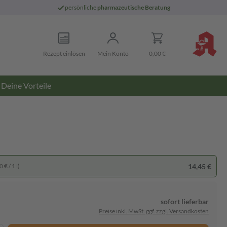
persönliche
pharmazeutische Beratung
Rezept einlösen
Mein Konto
0,00 €
Deine Vorteile
14,45 €
 € / 1 l)
sofort lieferbar
Preise inkl. MwSt. ggf. zzgl. Versandkosten