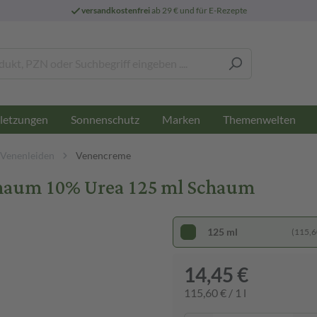
versandkostenfrei
ab 29 € und für E-Rezepte
letzungen
Sonnenschutz
Marken
Themenwelten
Venenleiden
Venencreme
haum 10% Urea 125 ml Schaum
125 ml
(115,60
14,45 €
115,60 € / 1 l