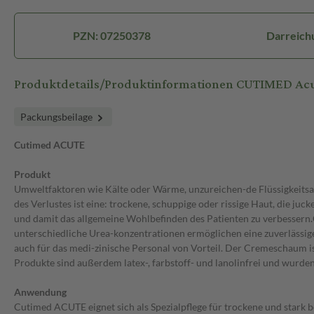
PZN: 07250378
Darreich
Produktdetails/Produktinformationen CUTIMED Ac
Packungsbeilage
Cutimed ACUTE
Produkt
Umweltfaktoren wie Kälte oder Wärme, unzureichen-de Flüssigkeits
des Verlustes ist eine: trockene, schuppige oder rissige Haut, die ju
und damit das allgemeine Wohlbefinden des Patienten zu verbessern.
unterschiedliche Urea-konzentrationen ermöglichen eine zuverlässig
auch für das medi-zinische Personal von Vorteil. Der Cremeschaum ist l
Produkte sind außerdem latex-, farbstoff- und lanolinfrei und wurde
Anwendung
Cutimed ACUTE eignet sich als Spezialpflege für trockene und star