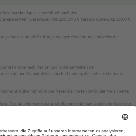
pothekenverkaufspreis berechnet nach der
hriebene Mehrwertsteuer, ggf. zzgl. 3,95 € Versandkosten. Ab 29,00 €
kungschecks und die Prüfung etwaiger Anwendungshinweise des
itpunkt kann je nach Region und in Abhängigkeit der
 zu deiner Arzneimittelsicherheit dienen, die Lieferfrist um die
ersicherung übernimmt in der Regel die Kosten dafür, der Versicherte
Euro.
Es sind jedoch nie mehr als die tatsächlichen Kosten der Leistung
e Zuzahlungen
an bei: