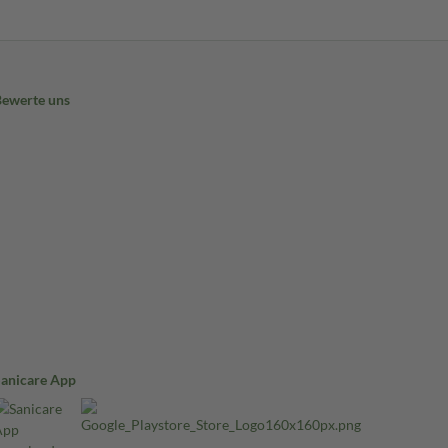
Bewerte uns
Sanicare App