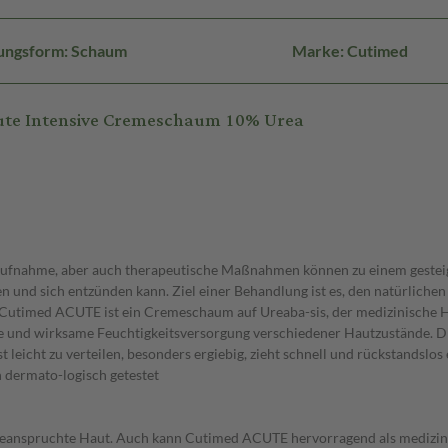
ungsform: Schaum
Marke: Cutimed
ute Intensive Cremeschaum 10% Urea
aufnahme, aber auch therapeutische Maßnahmen können zu einem gesteig
cken und sich entzünden kann. Ziel einer Behandlung ist es, den natürlich
Cutimed ACUTE ist ein Cremeschaum auf Ureaba-sis, der medizinische Ha
e und wirksame Feuchtigkeitsversorgung verschiedener Hautzustände. Di
eicht zu verteilen, besonders ergiebig, zieht schnell und rückstandslos ei
n dermato-logisch getestet
k beanspruchte Haut. Auch kann Cutimed ACUTE hervorragend als medizin