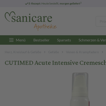
3
E-Rezept:
Heute bestellt,
morgen geliefert
Menü
Bestseller
Sparsets
Schmerzen & Ver
Herz, Kreislauf & Gefäße
Gefäße
Venen & Krampfadern
CUTIMED Acute Intensive Cremesc