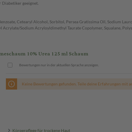
 Diabetiker geeignet.
Benzoate, Cetearyl Alcohol, Sorbitol, Persea Gratissima Oil, Sodium Laur
l Acrylate/Sodium Acryloyldimethyl Taurate Copolymer, Squalane, Polyso
emeschaum 10% Urea 125 ml Schaum
Bewertungen nur in der aktuellen Sprache anzeigen.
Keine Bewertungen gefunden. Teile deine Erfahrungen mit a
Körperpflege für trockene Haut