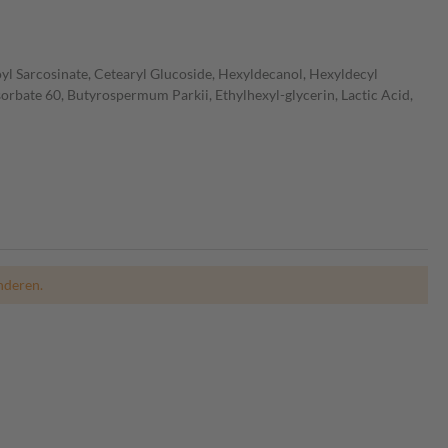
oyl Sarcosinate, Cetearyl Glucoside, Hexyldecanol, Hexyldecyl
rbate 60, Butyrospermum Parkii, Ethylhexyl-glycerin, Lactic Acid,
nderen.