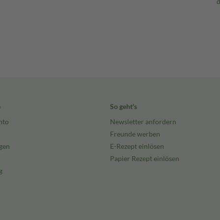
e
So geht's
nto
Newsletter anfordern
Freunde werben
gen
E-Rezept einlösen
Papier Rezept einlösen
g