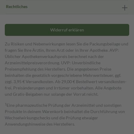
Rechtliches
Widerruf erklären
Zu Risiken und Nebenwirkungen lesen Sie die Packungsbeilage und
fragen Sie Ihre Ärztin, Ihren Arzt oder in Ihrer Apotheke. AVP:
Üblicher Apothekenverkaufspreis berechnet nach der
Arzneimittelpreisverordnung. UVP: Unverbindliche
Preisempfehlung des Herstellers. Die angegebenen Preise
beinhalten die gesetzlich vorgeschriebene Mehrwertsteuer, ggf.
zzgl. 3,95 € Versandkosten. Ab 29,00 € Bestell­wert versand­kosten­
frei. Preisänderungen und Irrtümer vorbehalten. Alle Angebote
und Gratis-Beigaben nur solange der Vorrat reicht.
1
Eine pharmazeutische Prüfung der Arzneimittel und sonstigen
Produkte in deinem Warenkorb beinhaltet die Durchführung von
Wechselwirkungschecks und die Prüfung etwaiger
Anwendungshinweise des Herstellers.