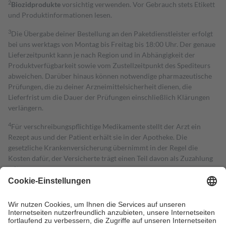
2
Biozidprodukte
vorsichtig verwenden. Vor Gebrauch stets Etikett
und Produktinformationen lesen.
3
Die Übergabe deiner Bestellung an den Paketdienstleister erfolgt
bei uns werktags von Montag bis Freitag bis 18:00 Uhr. Der genaue
Lieferzeitpunkt kann je nach Region und in Abhängigkeit der
Produktverfügbarkeit sowie vom Zustellzeitpunkt des Spediteurs
abweichen. Darüber hinaus können notwendige pharmazeutische
Prüfungen, die zu deiner Arzneimittelsicherheit dienen, die
Lieferfrist um die Dauer der Prüfungen einschließlich Klärungen
verlängern.
4
Für verschreibungspflichtige Medikamente stellt der Arzt ein
Rezept aus und der Patient erhält sie in der Apotheke. Die
gesetzliche Krankenversicherung übernimmt in der Regel die
Kosten dafür, der Versicherte trägt einen Teil davon als Zuzahlung
mit.
Grundsätzlich leisten Mitglieder Zuzahlungen in Höhe von zehn
Prozent des Abgabepreises,
mindestens
jedoch
fünf Euro
und
höchstens zehn Euro.
Es sind jedoch nie mehr als die tatsächlichen
Kosten der Leistung zu entrichten.
Diese Regeln gelten grundsätzlich auch für Online-Apotheken.