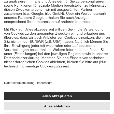
Bei Heilmitteln und häuslicher Krankenpflege beträgt die
Zuzahlung zehn Prozent der Kosten sowie zehn Euro je
Verordnung.
Um das Engagement der Versicherten für ihre eigene Gesundheit zu
stärken und die besondere Stellung der Familie zu unterstützen,
fallen
keine Zuzahlungen
an bei:
• Kindern und Jugendlichen bis zum vollendeten 18. Lebensjahr
mit Ausnahme der Fahrkosten
• Untersuchungen zur Vorsorge und Früherkennung, die von der
GKV getragen werden
• empfohlenen Schutzimpfungen
• Harn- und Blutteststreifen
Wir nutzen Trusted Shops als unabhängigen Dienstleister für die
Einholung von Bewertungen. Trusted Shops hat Maßnahmen
getroffen, um sicherzustellen, dass es sich um echte Bewertungen
handelt. Mehr Informationen findest du hier:
https://help.etrusted.com/hc/de/articles/4419944605341
Einige Bilder und Inhalte wurden unter Zuhilfenahme künstlicher
Intelligenz erstellt.