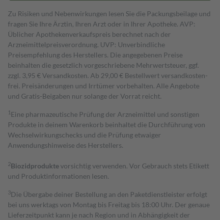
Zu Risiken und Nebenwirkungen lesen Sie die Packungsbeilage und
fragen Sie Ihre Ärztin, Ihren Arzt oder in Ihrer Apotheke. AVP:
Üblicher Apothekenverkaufspreis berechnet nach der
Arzneimittelpreisverordnung. UVP: Unverbindliche
Preisempfehlung des Herstellers. Die angegebenen Preise
beinhalten die gesetzlich vorgeschriebene Mehrwertsteuer, ggf.
zzgl. 3,95 € Versandkosten. Ab 29,00 € Bestell­wert versand­kosten­
frei. Preisänderungen und Irrtümer vorbehalten. Alle Angebote
und Gratis-Beigaben nur solange der Vorrat reicht.
1
Eine pharmazeutische Prüfung der Arzneimittel und sonstigen
Produkte in deinem Warenkorb beinhaltet die Durchführung von
Wechselwirkungschecks und die Prüfung etwaiger
Anwendungshinweise des Herstellers.
2
Biozidprodukte
vorsichtig verwenden. Vor Gebrauch stets Etikett
und Produktinformationen lesen.
3
Die Übergabe deiner Bestellung an den Paketdienstleister erfolgt
bei uns werktags von Montag bis Freitag bis 18:00 Uhr. Der genaue
Lieferzeitpunkt kann je nach Region und in Abhängigkeit der