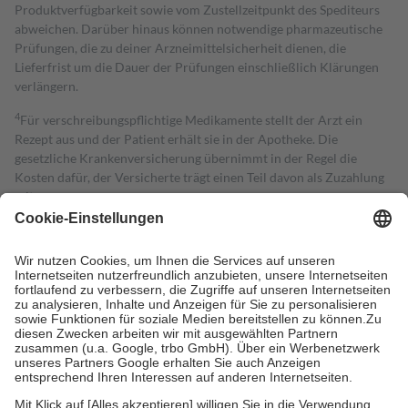
Produktverfügbarkeit sowie vom Zustellzeitpunkt des Spediteurs
abweichen. Darüber hinaus können notwendige pharmazeutische
Prüfungen, die zu deiner Arzneimittelsicherheit dienen, die
Lieferfrist um die Dauer der Prüfungen einschließlich Klärungen
verlängern.
4
Für verschreibungspflichtige Medikamente stellt der Arzt ein
Rezept aus und der Patient erhält sie in der Apotheke. Die
gesetzliche Krankenversicherung übernimmt in der Regel die
Kosten dafür, der Versicherte trägt einen Teil davon als Zuzahlung
mit.
Grundsätzlich leisten Mitglieder Zuzahlungen in Höhe von zehn
Prozent des Abgabepreises,
mindestens
jedoch
fünf Euro
und
höchstens zehn Euro.
Es sind jedoch nie mehr als die tatsächlichen
Kosten der Leistung zu entrichten.
Diese Regeln gelten grundsätzlich auch für Online-Apotheken.
Bei Heilmitteln und häuslicher Krankenpflege beträgt die
Zuzahlung zehn Prozent der Kosten sowie zehn Euro je
Verordnung.
Um das Engagement der Versicherten für ihre eigene Gesundheit zu
stärken und die besondere Stellung der Familie zu unterstützen,
fallen
keine Zuzahlungen
an bei: