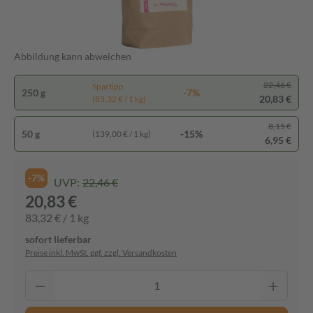
Abbildung kann abweichen
22,46 €
Spartipp
250 g
-7%
20,83 €
(83,32 € / 1 kg)
8,15 €
50 g
-15%
(139,00 € / 1 kg)
6,95 €
-7%
UVP:
22,46 €
20,83 €
83,32 € / 1 kg
sofort lieferbar
Preise inkl. MwSt. ggf. zzgl. Versandkosten