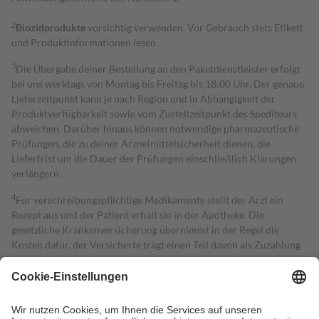
2
Biozidprodukte
vorsichtig verwenden. Vor Gebrauch stets Etikett
und Produktinformationen lesen.
3
Die Übergabe deiner Bestellung an den Paketdienstleister erfolgt
bei uns werktags von Montag bis Freitag bis 18:00 Uhr. Der genaue
Lieferzeitpunkt kann je nach Region und in Abhängigkeit der
Produktverfügbarkeit sowie vom Zustellzeitpunkt des Spediteurs
abweichen. Darüber hinaus können notwendige pharmazeutische
Prüfungen, die zu deiner Arzneimittelsicherheit dienen, die
Lieferfrist um die Dauer der Prüfungen einschließlich Klärungen
verlängern.
4
Für verschreibungspflichtige Medikamente stellt der Arzt ein
Rezept aus und der Patient erhält sie in der Apotheke. Die
gesetzliche Krankenversicherung übernimmt in der Regel die
Kosten dafür, der Versicherte trägt einen Teil davon als Zuzahlung
mit.
Grundsätzlich leisten Mitglieder Zuzahlungen in Höhe von zehn
Prozent des Abgabepreises,
mindestens
jedoch
fünf Euro
und
höchstens zehn Euro.
Es sind jedoch nie mehr als die tatsächlichen