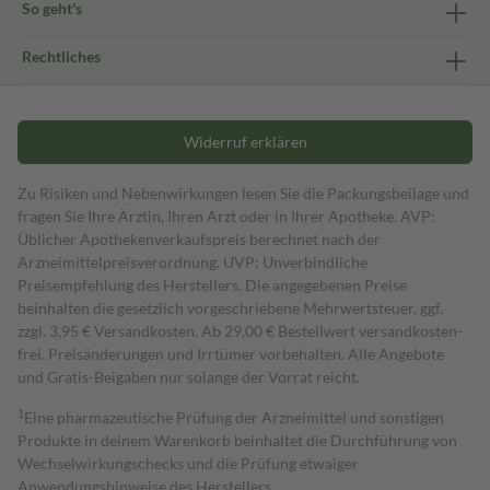
So geht's
Rechtliches
Widerruf erklären
Zu Risiken und Nebenwirkungen lesen Sie die Packungsbeilage und
fragen Sie Ihre Ärztin, Ihren Arzt oder in Ihrer Apotheke. AVP:
Üblicher Apothekenverkaufspreis berechnet nach der
Arzneimittelpreisverordnung. UVP: Unverbindliche
Preisempfehlung des Herstellers. Die angegebenen Preise
beinhalten die gesetzlich vorgeschriebene Mehrwertsteuer, ggf.
zzgl. 3,95 € Versandkosten. Ab 29,00 € Bestell­wert versand­kosten­
frei. Preisänderungen und Irrtümer vorbehalten. Alle Angebote
und Gratis-Beigaben nur solange der Vorrat reicht.
1
Eine pharmazeutische Prüfung der Arzneimittel und sonstigen
Produkte in deinem Warenkorb beinhaltet die Durchführung von
Wechselwirkungschecks und die Prüfung etwaiger
Anwendungshinweise des Herstellers.