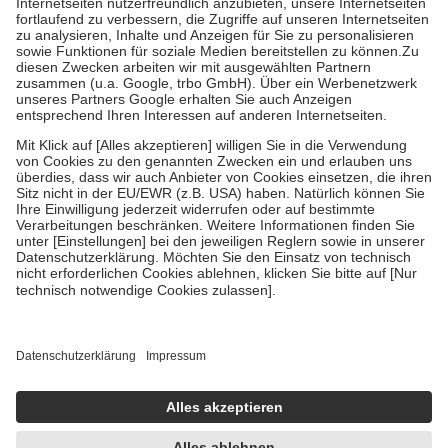
Kosten der Leistung zu entrichten.
Diese Regeln gelten grundsätzlich auch für Online-Apotheken.
Bei Heilmitteln und häuslicher Krankenpflege beträgt die
Zuzahlung zehn Prozent der Kosten sowie zehn Euro je
Verordnung.
Um das Engagement der Versicherten für ihre eigene Gesundheit zu
stärken und die besondere Stellung der Familie zu unterstützen,
fallen
keine Zuzahlungen
an bei:
• Kindern und Jugendlichen bis zum vollendeten 18. Lebensjahr
mit Ausnahme der Fahrkosten
• Untersuchungen zur Vorsorge und Früherkennung, die von der
GKV getragen werden
• empfohlenen Schutzimpfungen
• Harn- und Blutteststreifen
Wir nutzen Trusted Shops als unabhängigen Dienstleister für die
Einholung von Bewertungen. Trusted Shops hat Maßnahmen
getroffen, um sicherzustellen, dass es sich um echte Bewertungen
handelt. Mehr Informationen findest du hier:
https://help.etrusted.com/hc/de/articles/4419944605341
Einige Bilder und Inhalte wurden unter Zuhilfenahme künstlicher