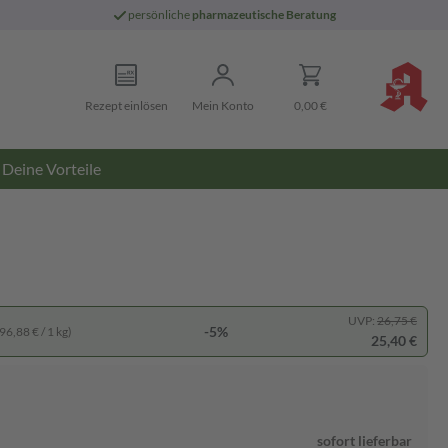
persönliche
pharmazeutische Beratung
Rezept einlösen
Mein Konto
0,00 €
Deine Vorteile
UVP:
26,75 €
-5%
96,88 € / 1 kg)
25,40 €
sofort lieferbar