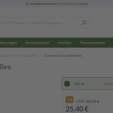
versandkostenfrei
ab 29 € und für E-Rezepte
letzungen
Sonnenschutz
Marken
Themenwelten
strose (Cistus) Produkte
Zistrose Lutschtabletten
llen
132 St
64 g (3
-5%
UVP:
26,75 €
25,40 €