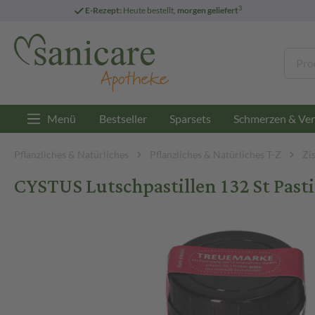
3
E-Rezept:
Heute bestellt,
morgen geliefert
Menü
Bestseller
Sparsets
Schmerzen & Ver
Pflanzliches & Natürliches
Pflanzliches & Natürliches T-Z
Zi
CYSTUS Lutschpastillen 132 St Pasti