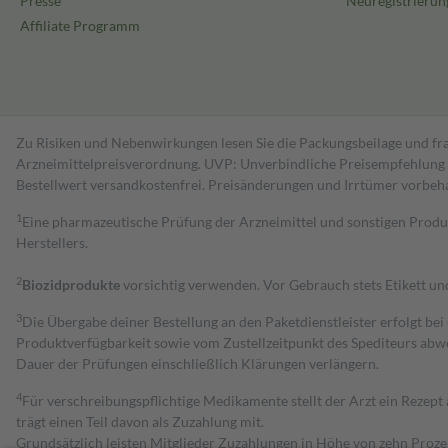
Presse
Neuregistrierun
Affiliate Programm
Zu Risiken und Nebenwirkungen lesen Sie die Packungsbeilage und fra
Arzneimittelpreisverordnung. UVP: Unverbindliche Preisempfehlung de
Bestell­wert versand­kosten­frei. Preisänderungen und Irrtümer vorbeh
1
Eine pharmazeutische Prüfung der Arzneimittel und sonstigen Pro
Herstellers.
2
Biozidprodukte
vorsichtig verwenden. Vor Gebrauch stets Etikett u
3
Die Übergabe deiner Bestellung an den Paketdienstleister erfolgt bei
Produktverfügbarkeit sowie vom Zustellzeitpunkt des Spediteurs abwe
Dauer der Prüfungen einschließlich Klärungen verlängern.
4
Für verschreibungspflichtige Medikamente stellt der Arzt ein Rezept 
trägt einen Teil davon als Zuzahlung mit.
Grundsätzlich leisten Mitglieder Zuzahlungen in Höhe von zehn Proz