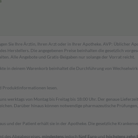
g
gen Sie Ihre Ärztin, Ihren Arzt oder in Ihrer Apotheke. AVP: Üblicher A
s Herstellers. Die angegebenen Preise beinhalten die gesetzlich vorgesc
alten. Alle Angebote und Gratis-Beigaben nur solange der Vorrat reicht.
dukte in deinem Warenkorb beinhaltet die Durchführung von Wechselwir
nd Produktinformationen lesen.
 uns werktags von Montag bis Freitag bis 18:00 Uhr. Der genaue Lieferze
ichen. Darüber hinaus können notwendige pharmazeutische Prüfungen, die
aus und der Patient erhält sie in der Apotheke. Die gesetzliche Krankenv
ent des Abgabepreises,
mindestens
jedoch
fünf Euro
und
höchstens zehn 