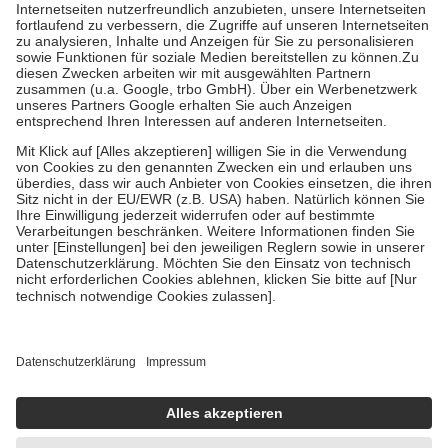
Kosten der Leistung zu entrichten.
Diese Regeln gelten grundsätzlich auch für Online-Apotheken.
Bei Heilmitteln und häuslicher Krankenpflege beträgt die
Zuzahlung zehn Prozent der Kosten sowie zehn Euro je
Verordnung.
Um das Engagement der Versicherten für ihre eigene Gesundheit zu
stärken und die besondere Stellung der Familie zu unterstützen,
fallen
keine Zuzahlungen
an bei:
• Kindern und Jugendlichen bis zum vollendeten 18. Lebensjahr
mit Ausnahme der Fahrkosten
• Untersuchungen zur Vorsorge und Früherkennung, die von der
GKV getragen werden
• empfohlenen Schutzimpfungen
• Harn- und Blutteststreifen
Wir nutzen Trusted Shops als unabhängigen Dienstleister für die
Einholung von Bewertungen. Trusted Shops hat Maßnahmen
getroffen, um sicherzustellen, dass es sich um echte Bewertungen
handelt. Mehr Informationen findest du hier:
https://help.etrusted.com/hc/de/articles/4419944605341
Einige Bilder und Inhalte wurden unter Zuhilfenahme künstlicher