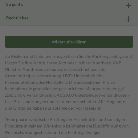
So geht's
Rechtliches
Widerruf erklären
Zu Risiken und Nebenwirkungen lesen Sie die Packungsbeilage und
fragen Sie Ihre Ärztin, Ihren Arzt oder in Ihrer Apotheke. AVP:
Üblicher Apothekenverkaufspreis berechnet nach der
Arzneimittelpreisverordnung. UVP: Unverbindliche
Preisempfehlung des Herstellers. Die angegebenen Preise
beinhalten die gesetzlich vorgeschriebene Mehrwertsteuer, ggf.
zzgl. 3,95 € Versandkosten. Ab 29,00 € Bestell­wert versand­kosten­
frei. Preisänderungen und Irrtümer vorbehalten. Alle Angebote
und Gratis-Beigaben nur solange der Vorrat reicht.
1
Eine pharmazeutische Prüfung der Arzneimittel und sonstigen
Produkte in deinem Warenkorb beinhaltet die Durchführung von
Wechselwirkungschecks und die Prüfung etwaiger