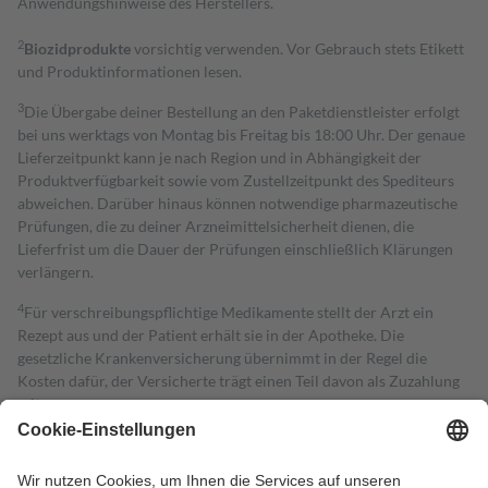
Anwendungshinweise des Herstellers.
2
Biozidprodukte
vorsichtig verwenden. Vor Gebrauch stets Etikett
und Produktinformationen lesen.
3
Die Übergabe deiner Bestellung an den Paketdienstleister erfolgt
bei uns werktags von Montag bis Freitag bis 18:00 Uhr. Der genaue
Lieferzeitpunkt kann je nach Region und in Abhängigkeit der
Produktverfügbarkeit sowie vom Zustellzeitpunkt des Spediteurs
abweichen. Darüber hinaus können notwendige pharmazeutische
Prüfungen, die zu deiner Arzneimittelsicherheit dienen, die
Lieferfrist um die Dauer der Prüfungen einschließlich Klärungen
verlängern.
4
Für verschreibungspflichtige Medikamente stellt der Arzt ein
Rezept aus und der Patient erhält sie in der Apotheke. Die
gesetzliche Krankenversicherung übernimmt in der Regel die
Kosten dafür, der Versicherte trägt einen Teil davon als Zuzahlung
mit.
Grundsätzlich leisten Mitglieder Zuzahlungen in Höhe von zehn
Prozent des Abgabepreises,
mindestens
jedoch
fünf Euro
und
höchstens zehn Euro.
Es sind jedoch nie mehr als die tatsächlichen